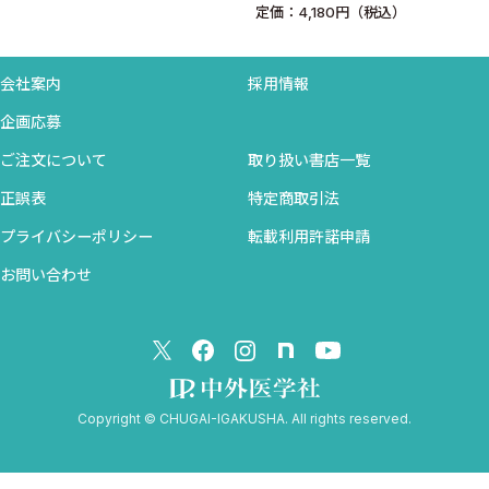
定価：4,180円（税込）
A.4 検定の基礎概念
A.5 推定の基礎概念
会社案内
採用情報
索引
企画応募
ご注文について
取り扱い書店一覧
正誤表
特定商取引法
プライバシーポリシー
転載利用許諾申請
お問い合わせ
Copyright © CHUGAI-IGAKUSHA. All rights reserved.