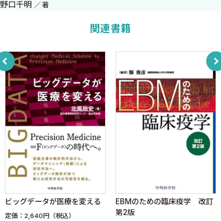
野口千明
著
2.7 ブロック実験
関連書籍
第3章 二元配置
3.1 二元配置分散分析
3.2 交互作用解析
3.3 応答が順序尺度の場合
3.4 Mantel-Haenszel検定
3.5 生存時間解析
第4章 分割実験
4.1 分割実験
4.2 反復測定データ
付録A 統計学の基本
A.1 確率変数
ビッグデータが医療を変える
EBMのための臨床疫学 改訂
A.2 多次元確率ベクトルの分布
第2版
定価：2,640円（税込）
A.3 確率分布論