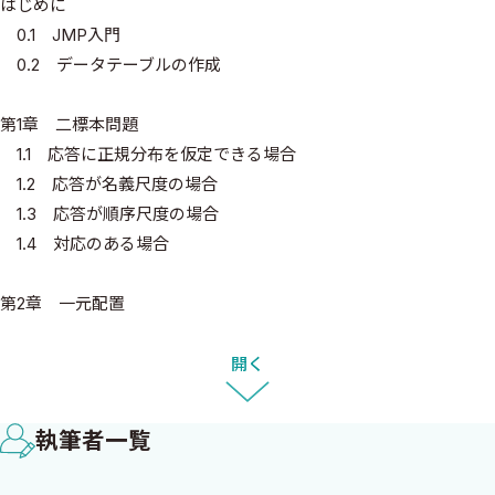
はじめに
0.1 JMP入門
0.2 データテーブルの作成
第1章 二標本問題
1.1 応答に正規分布を仮定できる場合
1.2 応答が名義尺度の場合
1.3 応答が順序尺度の場合
1.4 対応のある場合
第2章 一元配置
2.1 応答に正規分布を仮定できる場合
2.2 正規性が仮定できない場合
開く
2.3 多重比較
2.4 応答が名義尺度の場合
執筆者一覧
2.5 応答が順序尺度の場合
2.6 水準に順序のついている場合