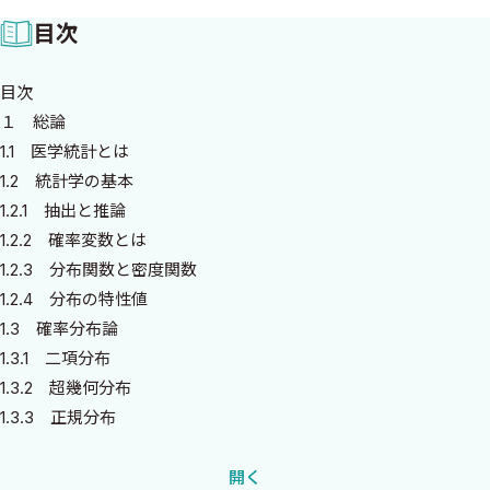
利で簡単で，わけさえわかれば，面倒なプログラミングをしなく
目次
て済むのはとてもありがたいことである．
医学統計の参考書は，手計算を前提に解析方法を羅列した「教
目次
科書」（数理統計学の教科書がないと理屈はよくわからない）
１ 総論
と，ソフトのマニュアル本に大きく二分されるようである．自分
1.1 医学統計とは
が勉強していく中で，理論も応用も一冊で済むという教科書がな
1.2 統計学の基本
いことを歯がゆく思ってきた．本書は，時間のない臨床家のため
1.2.1 抽出と推論
に，ケーススタディの形で解析の理論とソフトの利用法の両方を提
1.2.2 確率変数とは
示することを目標にした．「統計の教科書は数式ばかりで意味が
1.2.3 分布関数と密度関数
見えにくい」という声をよく聞くので，いろいろな統計手法の
1.2.4 分布の特性値
「気分」にもできるだけ紙面をさいたつもりである．
1.3 確率分布論
第 1 章は，数理統計学の教科書には必ず記載されている統計学の
1.3.1 二項分布
基礎事項である．章の性格上，数式による記述が多いが，気分が
1.3.2 超幾何分布
悪い方はひとまず飛ばして用語辞典替わりに使っていただきた
1.3.3 正規分布
い．第 2 章は，統計ソフト（StatView，JMP）の基本的な利用法
1.3.4 その他の分布
を詳しく記述したので必ず読んでほしい．第 3 章以後は一応独立
1.4 多次元確率ベクトル分布
開く
しているが，第 7 章の生存関数の比較は，第 6 章の層別解析を先