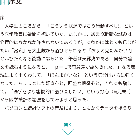
序文
序
大学生のころから，「こういう状況ではこう行動すべし!」とい
う医学教育に疑問を抱いていた．たしかに，あまり斬新な試みは
倫理的になかなか許されないであろうが，にわかにはとても信じが
たい「常識」を大上段から浴びせられると「おまえ見たんかい?」
と叫びたくなる衝動に駆られた．筆者は天邪鬼である．自分で論
文を読むようになると，「ｐ＝…で有意差が認められた．」なる表
現によく出くわして，「ほんまかいな?」という気分はさらに強く
なった．ちょっとした好奇心と，旺盛な懐疑心と，それにも増し
て，「医学をより客観的に語り直したい」という野心（≒見栄?）
から医学統計の勉強をしてみようと思った．
パソコンと統計ソフトの普及により，とにかくデータをほうり
こむとわけのわからないうちになにやら解析結果らしきものを得
るという時代になって，ますます医学を支える論理は危機的状況に
開く
陥ったようである．しかし，なんといっても統計ソフトの利用は便