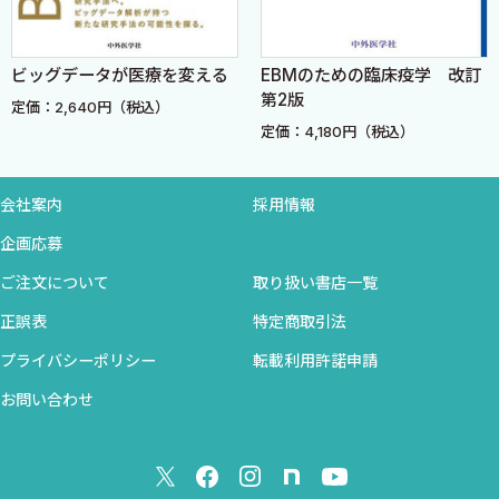
う筆者のわがままを聞き入れていだだいた上に本書の発刊に関し
1.7.1 不偏推定量
てご尽力いただき，心から謝意を申し上げたい．
1.7.2 検定ベースの推定
放送大学教授長岡亮介先生には，数学的補遺の原稿に目を通し
ビッグデータが医療を変える
EBMのための臨床疫学 改訂
1.7.3 最尤推定法
第2版
ていただいた．先生には数学者の立場から，医学統計の問題点や
定価：2,640円（税込）
1.7.4 最小二乗法
あるべき姿について日ごろからご意見をいただき，この場を借り
定価：4,180円（税込）
２ ２群比較
て感謝の意を表したい．
2.1 何でもかんでもｔ検定？
一方的で恐縮だが，東京大学疫学生物統計学教授大橋靖雄先生
会社案内
採用情報
2.2 ２群比較の際の道筋
にも感謝したい．医学部医学科に，十分な統計学の講義がなかっ
2.2.1 データの尺度
企画応募
たころ，保健学科の授業を「もぐり」で聴かせていただいた．本
2.2.2 正規性のチェック
書の記述の中には，先生の講義からの「受け売り」も少なからず
ご注文について
取り扱い書店一覧
2.2.3 等分散性のチェック
ある．
正誤表
特定商取引法
2.3 ノンパラメトリック検定
最後になったが，発刊に当たって担当になっていただいた中外医
2.3.1 ノンパラメトリック検定とは
プライバシーポリシー
転載利用許諾申請
学社の小川孝志，久保田恭史両氏にお礼を申し上げたい．両氏に
2.3.2 いろいろなノンパラメトリック検定
お問い合わせ
は，せっかちな筆者のめまぐるしい校正に強制的に付き合わせて
３ 多群比較
しまった．
3.1 １元配置の多群比較
本書を，医学研究に携わる臨床家のデータ解析の役に立ててい
3.1.1 １元配置の分散分析
ただければ，望外の幸せである．