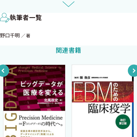
1.4.1 ２次元確率ベクトルの分布
に読まないと理解しづらいかもしれない．各手法の理論的背景と，
1.4.2 同時分布と周辺分布
本書の数学的記述の部分の理解に必要な線型代数学，微積分学の
執筆者一覧
1.4.3 ２次元確率ベクトルの代表値
基本事項（大学教養程度）は付録に載せた．
1.4.4 多変量確率ベクトルの分布
例題に用いたデータは，筆者がいままでに実際に解析を依頼さ
野口千明
著
1.4.5 多項分布
れたものである．Cox 回帰を除いては，個人レベルの研究であ
1.4.6 多変量正規分布
り，サンプル数が少ないので，統計学の例題としては適切でないか
関連書籍
1.4.7 中心極限定理
もしれない．とくに，Logistic 回帰は，実験デザインの仮定を変更
1.5 正規分布から導かれる確率変数の分布
して解析するというかなり見苦しい例題となってしまった．筆者の
1.5.1 χ2分布
経験不足から生データの収集がおぼつかなかったのが実状であ
1.5.2 ｔ分布
る．平にご勘弁いただきたい．東京大学第三外科の河原正樹先
1.5.3 Ｆ分布
生，三村芳和先生，東芝林間病院整形外科の小林誠先生，日本医
1.5.4 標本平均と標本分散の分布
科大学麻酔科の北村晶先生，癌研付属病院外科の斎藤光江先生に
1.6 統計学的検定
は研究データの掲載を快く了承していただいた．先生方の協力が
1.6.1 帰無仮設
なければ本書が完成しなかったのはいうまでもない．
1.6.2 ｐ値の計算と棄却域
前東京大学第三外科教授大原毅先生（現横須賀共済病院院長）
1.6.3 ２種類の誤り
には，大学院進学の際に，医学統計の勉強をきちんとしたいとい
1.7 統計学的推定