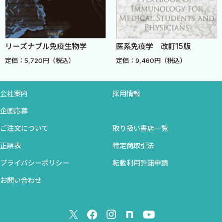
＞
3．サイトカインによる破骨細胞の分化 ＜宇田川信之 須田
幸治 高橋直之＞
リーズナブル免疫生物学
医系免疫学 改訂15版
4．新種のインターフェロンlimitin ＜織谷健司＞
定価：5,720円（税込）
定価：9,460円（税込）
5．肺クララ細胞10kDa蛋白質（CC10）と免疫病態＜四十坊典
晴 佐藤昇志 大地 貴＞
6．造血およびB細胞産生を制御する抑制性アダプター蛋白質
会社案内
採用情報
Lnk＜高木 智＞
企画応募
7．ERKとp38MAPキナーゼによる免疫調節機構 ＜緒方正人
ご注文について
取り扱い書店一覧
＞
正誤表
特定商取引法
8．Gabファミリーアダプター分子のサイトカインシグナル伝達
における役割＜西田圭吾 平野俊夫＞
プライバシーポリシー
転載利用許諾申請
VI．接着，共刺激分子，トラフィッキング，ホーミング
お問い合わせ
1．Ig-like receptor分子群による免疫細胞の制御 ＜高井俊
行 中村 晃＞
2．B1細胞トラフィッキングとSLEマウスにおけるその異常