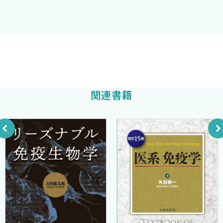
1．抗原提示細胞の機能におけるIL-15シグナルの重要性 ＜樗
編者一同
木俊聡＞
2．外来性抗原のクロスプレゼンテーションとHSP＜鵜殿平一
郎 本間季里 由井克之＞
3．TLRによるリガンド認識機構 ＜黒木由夫 佐野仁美 岩
奥村 康
他編
城大輔＞
4．アロ免疫におけるDCのtraffickingと役割 ＜松野健二郎
関連書籍
佐伯隆人＞
IV．NK，NKT
1．SOCS1/SSI-1によるサイトカインクロストークの制御と疾患
＜藤本 穣 仲 哲治＞
2．NKT細胞糖脂質リガンドによる自己免疫性疾患制御＜三宅幸
子 山村 隆＞
V．サイトカイン
1．IL-18によるTh1/Th2免疫応答の制御＜善本知広 筒井ひろ
子 中西憲司＞
2．粘膜免疫におけるTNFとlymphotoxinの役割 ＜山本正文