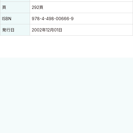
頁
292頁
ISBN
978-4-498-00666-9
発行日
2002年12月01日
◆本書は膨大な量の情報の中から，特に注目すべきトピックを選
び，その分野の第一人者が内外の文献をふまえて最新の進歩を展
望している.
◆文献抄録ではなく，その内容，評価が理解できる.
◆どのような重要な業績，文献があったかを確実にフォローでき
る.
◆主要文献を網羅しているので，reference sourceとしても極め