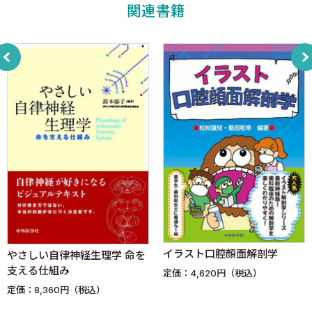
memo 換気応答を決めるのはO2かCO2か？
関連書籍
SECTION 03 動脈血酸素含有量 CaO2＝1.39×Hb×SaO2＋
0.0031×PaO2
動脈血酸素含有量（CaO2）の式
memo SO2の表記
memo PaO2とSaO2はどう使い分ける？
MetHbとCOHb
memo 硫化水素中毒の治療
CaO2の係数〜1.39なのか1.34なのか〜
高気圧酸素療法
シャントと酸素投与の関係
SECTION 04 心拍出量 CO＝SV×HR
イラスト口腔顔面解剖学
やさしい自律神経生理学 命を
CO＝SV×HR
支える仕組み
定価：4,620円（税込）
CO＝BP／SVR
定価：8,360円（税込）
memo 超音波によるCO測定