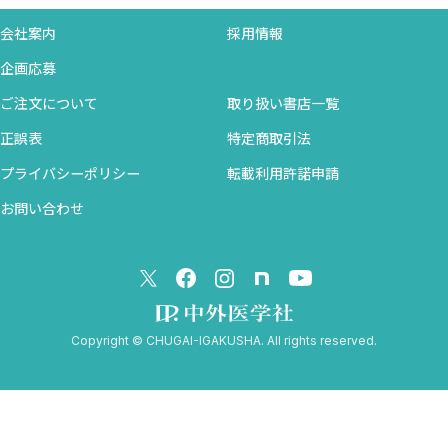
memo 甲状腺機能亢進症の治療＝5B
会社案内
採用情報
COとCI
企画応募
SECTION 05 酸素供給量 DO2＝CaO2×CO
ご注文について
取り扱い書店一覧
酸素運搬（delivery）
正誤表
特定商取引法
灌流（perfusion）
memo 平均血圧の計算式
プライバシーポリシー
転載利用許諾申請
memo VA—ECMOにおける血圧
お問い合わせ
SECTION 06 酸素消費量 VO2＝（CaO2−CvO2）×CO
VO2の式
酸素摂取率（O2ER）
memo 循環平衡…CO＝VR
Copyright © CHUGAI-IGAKUSHA. All rights reserved.
memo 静脈還流式
critical DO2
memo 敗血症性心筋症
O2ERと輸血