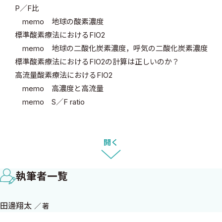
P／F比
memo 地球の酸素濃度
標準酸素療法におけるFIO2
memo 地球の二酸化炭素濃度，呼気の二酸化炭素濃度
標準酸素療法におけるFIO2の計算は正しいのか？
高流量酸素療法におけるFIO2
memo 高濃度と高流量
memo S／F ratio
SECTION 02 肺胞気式 PAO2＝（PB−PH2O）×FIO2−PaCO2
／R
開く
肺胞気式の成り立ち
肺胞気—動脈血酸素分圧較差（A—aDO2）
執筆者一覧
memo 健常肺にもシャント？
PAO2に影響する因子
田邊翔太
著
memo 過換気症候群とPaO2