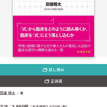
試し読み
正誤表
田邊 翔太
著
定価：
3,960円
（本体価格3,600円+税）