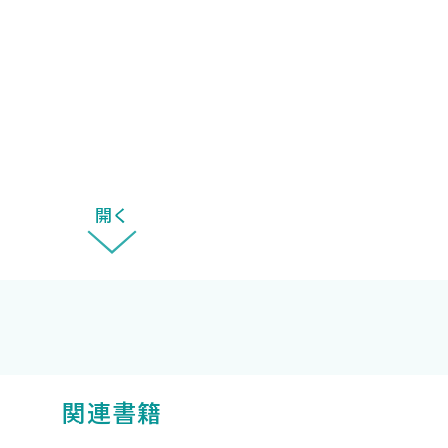
あった場合は許していただきたい．
得られた．電気生理学が大きく進展した20世紀とはそう
とは違う世界かもしれないが，彼らのまっすぐな生き方が
長・伊藤樹史氏に感謝の意を表する．第7章と第8章に関
ク副校長・村上佳弘氏，BAS社 社長・山本勝信氏にお話
開く
術短期大学・人間総合科学大学名誉教授・佐藤優子氏，医
は出版に至らなかった．コロナ下にもかかわらず，ご尽力
どか氏をはじめとする中外医学社の皆様に，心より深く敬
関連書籍