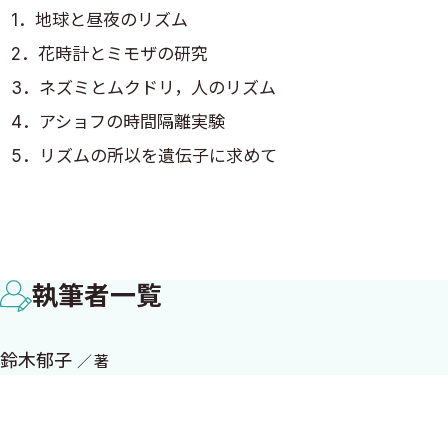
1．地球と昼夜のリズム
層が読みやすいようにこのような形式をとったが，誤りが
2．花時計とミモザの研究
本書に記されている生理学的な事実は，動物実験によって
3．ネズミとムクドリ，人のリズム
に向き合う生理学者らにとって徹夜は当たり前だった．今
4．アショフの時間隔離実験
の励みになれれば幸いである．
5．リズムの所以を遺伝子に求めて
本書執筆のきっかけを下さった日本良導絡自律神経学会会
6．ショウジョウバエに至る道
授・西條一止氏，元東京カレッジオブカイロプラクティッ
7．メンデルとエンドウ豆
あたり，東京医科歯科大学名誉教授・大塚正徳氏と筑波技
8．ボヴェリと馬の回虫 受け継がれる染色体
をいただいた．本書は中外医学社の格別なるご厚意なしに
執筆者一覧
9．サットンとバッタ 染色体と遺伝子
氏，企画部の岩松宏典氏，鈴木真美子氏，編集部の歌川ま
10．モーガンとショウジョウバエ
令和5年夏
11．ハエ部屋
鈴木郁子
著
鈴木郁子
12．時計遺伝子の発見