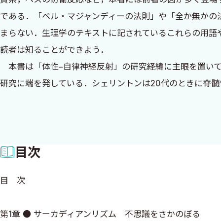
こやかに我々に接されていた先生の裏面に隠されていたご
である．「ベル・マジャンディーの法則」や「全か無かの
すべきことが本書には多く記載されている。本書は自律神
まらない．生理学のテキストに記されているこれらの用語
の厳しさ、人を育てるということの困難さを日々感じてい
読者は知ることができよう．
本書は「体性‒自律神経反射」の研究経緯に主眼を置いて
今は亡き敬愛する佐藤昭夫先生の鎮魂の書ともいえる本書
研究に端を発している．シェリントンは20代のときに脊
学の研究に携わる人の座右の書として、広く読み継がれて
ス」という概念に彼が辿り着けたのは，膝蓋腱反射などの
リントンを敬い，憧れた科学者らは20世紀に数知れない
外科領域の発展へと繋がった．抗菌薬を生み出したフロー
目次
シェリントンの仕事に影響を受けた研究者は日本にもお
律神経反射といわれるこの反射は，マッサージや温冷湿布
目 次
とがわかっている．しかし脊髄性の内臓反射は長い間受け
さな成果であっても事実でさえあれば，研究を積み重ねる
第1章 ● サーカディアンリズム 不思議をさかのぼる
本書の医学的な内容はもちろん事実だが，会話や人物の