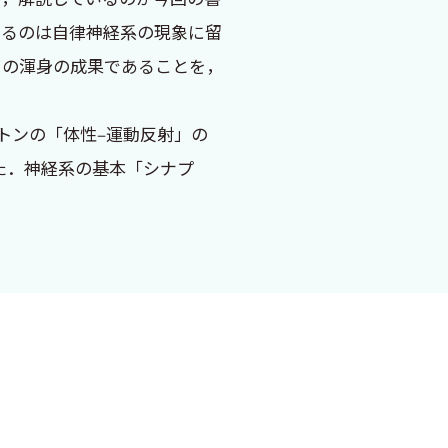
り越えられたかについて参考と
いるのは自律神経系の現象に留
として、研究をするということ
ちの渾身の成果であることを，
トンの「体性‒運動反射」の
科学の興味を持つ人、生命科
た．神経系の基本「シナプ
の本質を追求したとして，シェ
人々にも受け継がれ，脳神経
射に広げていった．体性—自
法を支えるメカニズムであるこ
になせる仕事は多くないが，小
の想像にすぎない．若い読者