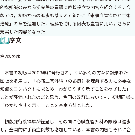
的な知識のみならず実際の看護に直接役立つ内容を紹介する．今
版では，初版からの進歩も踏まえて新たに「末梢血管疾患と手術
治療」の章を追加した．理解を助ける図表も豊富に用い，さらに
充実した内容となった．
序文
第2版の序
本書の初版は2003年に発行され，幸い多くの方々に読まれた．
図版を多用し，「心臓血管外科（の診療）を理解するのに必要な
知識をコンパクトにまとめ，わかりやすく示すことをめざした」
ことが評価されたのだと思う．今回の改訂においても，初版同様に
「わかりやすく示す」ことを基本方針とした．
初版発行後10年が経過し，その間に心臓血管外科の診療は進歩
し，全国的に手術症例数も増加している．本書の内容もそれに合