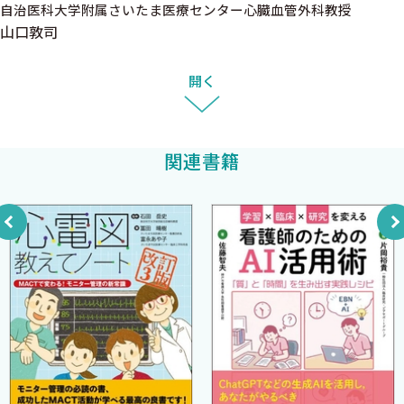
自治医科大学附属さいたま医療センター心臓血管外科教授
1．カニューレ
山口敦司
2．脱血回路
3．送血回路
開く
4．送血ポンプ（血液ポンプ）
5．人工肺
6．貯血槽
関連書籍
7．心筋保護
8．温度管理
Ｃ．体外循環のモニタ
1．患者側モニタ
2．人工心肺側モニタ
Ｄ．体外循環の実際
1．情報の収集と体外循環プランの作成
2．組み立て
3．充 填
4．ヘパリンの投与