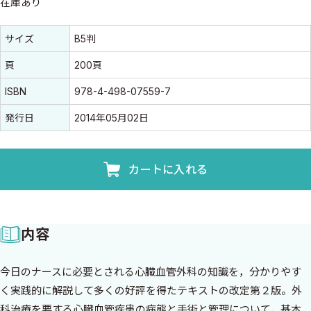
在庫あり
書誌情報
書誌情報
サイズ
B5判
頁
200頁
ISBN
978-4-498-07559-7
発行日
2014年05月02日
カートに入れる
内容
今日のナースに必要とされる心臓血管外科の知識を，分かりやす
く実践的に解説して多くの好評を得たテキストの改定第２版。外
科治療を要する心臓血管疾患の病態と手術と管理について，基本