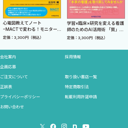
5．カニューレの挿入
6．体外循環の開始
7．冷 却
心電図教えてノート
学習×臨床×研究を変える看護
8．完全体外循環
−MACTで変わる！モニター
師のためのAI活用術 「質」と
9．大動脈遮断
管理の新常識− 改訂3版
「時間」を生み出す実践レシ
定価：3,300円（税込）
定価：3,300円（税込）
10．心筋保護液の注入
ピ
11．体外循環の維持
12．復温開始
会社案内
採用情報
13．大動脈遮断解除
企画応募
14．心拍動再開
ご注文について
取り扱い書店一覧
15．体外循環からの離脱
16．体外循環の終了
正誤表
特定商取引法
17．カニューレの抜去
プライバシーポリシー
転載利用許諾申請
18．プロタミンの投与
お問い合わせ
19．人工心肺内残血処理
Ｅ．人工心肺の特殊性
Ｆ．想定される事故の分析と具体策