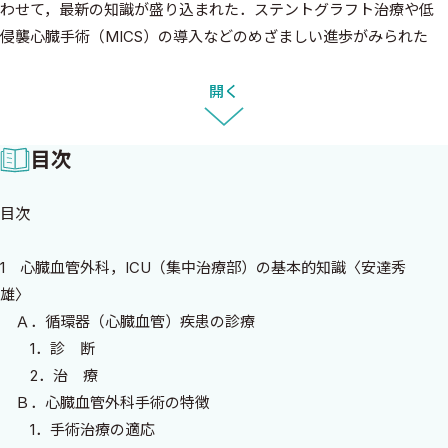
わせて，最新の知識が盛り込まれた．ステントグラフト治療や低
侵襲心臓手術（MICS）の導入などのめざましい進歩がみられた
が，医師，看護師，臨床工学技士などによるチーム医療が大切な
ことには変わりがない．
開く
改訂版では内容が豊富になったことに伴い，初版と比較すると
目次
ページ数が増え，より深い理解が可能になっている．とくに成人
の先天性心疾患については，執筆陣に日本の第一人者である河田
目次
政明教授に参加してもらい，要点をわかりやすく解説してもらっ
た．
1 心臓血管外科，ICU（集中治療部）の基本的知識〈安達秀
雄〉
本書が，心臓血管疾患をこれから勉強しようとする若い医療ス
Ａ．循環器（心臓血管）疾患の診療
タッフやナースの要望に応え，日常の診療，看護に役立つことを
1．診 断
期待しています．
2．治 療
Ｂ．心臓血管外科手術の特徴
2014年3月
1．手術治療の適応
安達秀雄