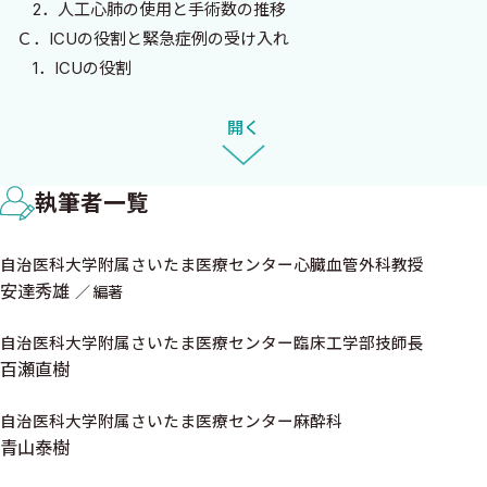
2．人工心肺の使用と手術数の推移
Ｃ．ICUの役割と緊急症例の受け入れ
1．ICUの役割
2．緊急症例の受け入れ
Ｄ．手術前後の検査項目
開く
1．入院時一般検査項目
2．虚血性心疾患の検査
執筆者一覧
3．心臓弁膜症の検査
4．先天性心疾患（成人）の検査
自治医科大学附属さいたま医療センター心臓血管外科教授
5．胸部大動脈疾患の検査
安達秀雄
編著
6．腹部大動脈疾患の検査
7．術前一般処置
自治医科大学附属さいたま医療センター臨床工学部技師長
8．術後管理指示項目
百瀬直樹
2 心臓手術の補助手段―人工心肺―〈百瀬直樹〉
自治医科大学附属さいたま医療センター麻酔科
青山泰樹
Ａ．人工心肺の歴史と目的
Ｂ．体外循環回路と構成部品