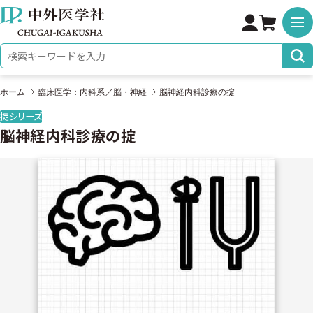
株式会社 中外医学社
検索キーワード
ホーム
臨床医学：内科系／脳・神経
脳神経内科診療の掟
掟シリーズ
脳神経内科診療の掟