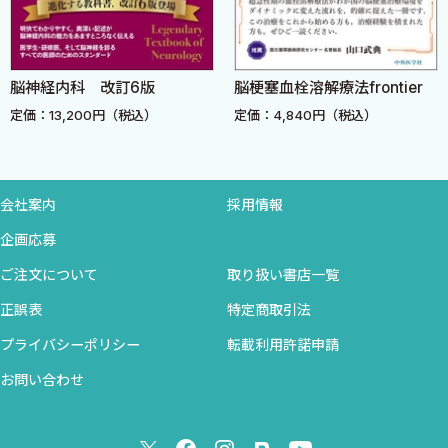
32．慢性炎症性脱髄性多発根ニューロパチー 〈黒川勝己〉
33．絞扼性・圧迫性ニューロパチー 〈宮地洋輔〉
34．血管炎性ニューロパチー 〈小池春樹〉
35．神経リンパ腫症 〈北國圭一〉
脳神経内科 改訂6版
脳梗塞血栓溶解療法frontier
36．神経アミロイドーシス 〈神林隆道〉
定価：13,200円（税込）
定価：4,840円（税込）
37．筋萎縮性側索硬化症（ALS）─診断 〈東原真奈〉
38．筋萎縮性側索硬化症（ALS）─治療マネジメント 〈東原真
奈〉
会社案内
採用情報
39．炎症性筋疾患 〈久保田暁〉
企画応募
40．細菌性・結核性・真菌性髄膜炎 〈石川晴美〉
ご注文について
取り扱い書店一覧
41．ウイルス性脳炎─ヘルペス脳炎を含めて 〈森田昭彦〉
42．自己免疫性脳炎 〈原 誠〉
正誤表
特定商取引法
43．進行性多巣性白質脳症（PML） 〈三浦義治〉
プライバシーポリシー
転載利用許諾申請
44．Creutzfeldt-Jakob病 〈松林泰毅 三條伸夫〉
お問い合わせ
45．神経核内封入体病 〈栗原正典〉
46．重症筋無力症─診断 〈中根俊成 中辻裕司〉
47．重症筋無力症─治療 〈村井弘之〉