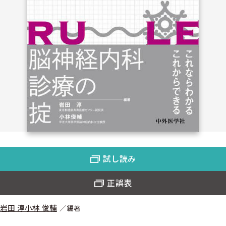
試し読み
正誤表
岩田 淳
小林 俊輔
編著