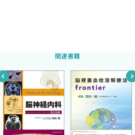
17．認知症 〈古和久朋〉
令和6年3月
東京都健康長寿医療センター副院長
18．Alzheimer型認知症─患者マネジメント 〈和田健二 吉武亜
岩田 淳
岩田 淳
編著
紀〉
小林俊輔
19．レビー小体型認知症─患者マネジメント 〈馬場 徹〉
帝京大学医学部脳神経内科主任教授
20．血管性認知症 〈猪原匡史〉
小林俊輔
編著
21．正常圧水頭症 〈菅野重範〉
関連書籍
22．進行性核上性麻痺 〈饗場郁子〉
23．Parkinson病─診断 〈時村 瞭 濱田 雅〉
24．Parkinson病─患者マネジメントと治療 〈永山 寛〉
25．脊髄小脳変性症 〈?橋祐二〉
26．多発性硬化症─診断 〈下濱 祥 北川 賢 中原 仁〉
27．多発性硬化症─治療マネジメント 〈清水優子〉
28．視神経脊髄炎（NMOSD） 〈作石かおり〉
29．てんかん─診断 〈音成秀一郎〉
30．てんかん─治療マネージメント 〈神 一敬〉
31．ギラン・バレー症候群 〈国分則人〉