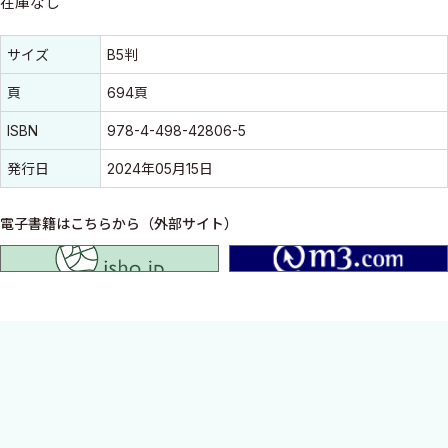
在庫なし
書誌情報
書誌情報
サイズ
B5判
頁
694頁
ISBN
978-4-498-42806-5
発行日
2024年05月15日
電子書籍はこちらから（外部サイト）
isho.jp
神経学の魅力を余すところなく伝える，進化し続ける
スタンダードテキスト，改訂第5版．