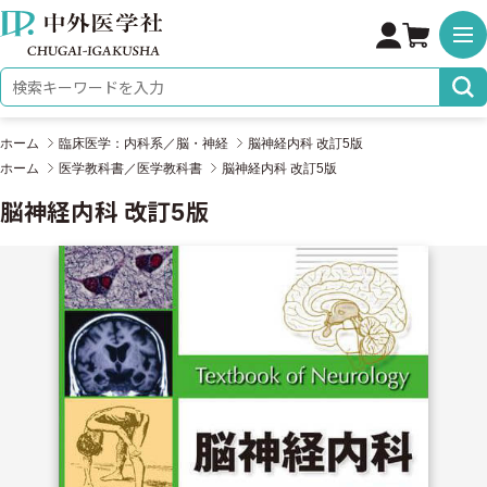
株式会社 中外医学社
検索キーワード
ホーム
臨床医学：内科系／脳・神経
脳神経内科 改訂5版
ホーム
医学教科書／医学教科書
脳神経内科 改訂5版
脳神経内科 改訂5版