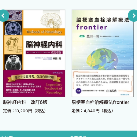
1．筋萎縮と筋肥大
科」としました．16年の試行錯誤を経て，より広範な先生方にもお
2．個々の筋力の評価
読みいただける本にやっと仕上がったという自負からですが，こ
3．筋トーヌス
の第5版も，医学生・研修医が通読できる教科書という当初のスタ
4．不随意運動の観察
ンスを崩してはいません．やさしく，わかりやすく，しかし内容
F．反射の診察
に妥協せず，ネットで玉石混交の膨大な情報が簡単に入手できる
1．腱反射
今だからこそ，初学者が神経学の確かな基本を身につけるための
2．表在反射
本，このスピリットは第5版にも受け継がれています．医学生，研
3．病的反射
修医のための本だからといって，質の下がった内容でいい訳はない
G．感覚系の診察
のです．しかし，やさしく，わかりやすく，しかし内容に妥協せ
1．温痛覚・触覚の検査
ず，は，脳神経内科指導医クラスの先生や，内科の他のサブスペシ
2．振動覚の検査
ャルティの先生方がお使いになる本にも通ずることと考えていま
3．位置覚の検査
す．第5版の改訂にあたり，私自身もう一度第4版をゆっくり読み
4．感覚障害のパターン
内科 改訂6版
脳梗塞血栓溶解療法frontier
脳ドッ
なおして，現在の医療水準に追い付いていない箇所は勿論，わか
H．小脳系の診察
3,200円（税込）
定価：4,840円（税込）
りにくい文章，十分に意を表現できていない写真等は大幅に入れ
定価：5
1．回内回外運動
替えていくつかの新たな追加も行いました．脳神経内科医の座右
2．指鼻試験
に置いていただける神経学のスタンダードテキストとして，今一
3．踵膝試験
番いい本が出来上がったんじゃないかという自負はあります．