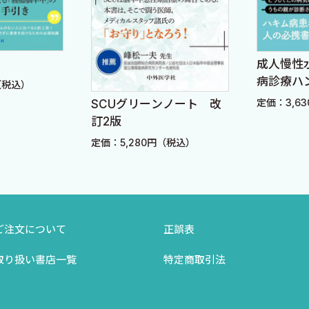
？
成人慢性水頭症 ハキム
か？
病診療ハンドブック
の併用
定価：3,630円（税込）
SCUグリーンノート 改
訂2版
定価：5,280円（税込）
重要と聞きました．教えてください．
さい．
ご注文について
正誤表
い．
取り扱い書店一覧
特定商取引法