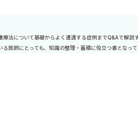
激療法について基礎からよく遭遇する症例までQ&Aで解説
いる医師にとっても、知識の整理・蓄積に役立つ書となって
そのうちの1つが機能的脳神経外科といわれる分野であり
対して，定位脳手術という手段を用いて，脳深部の小さな
大学脳神経外科はこの分野に50年以上前から取り組み，教
埋め込み，胸部の皮下に設置したパルス発生器のスイッチ