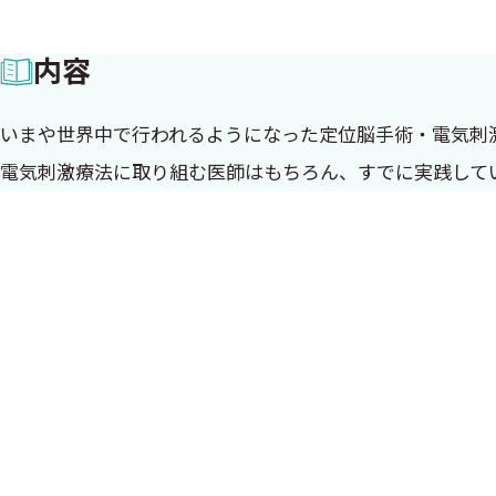
内容
いまや世界中で行われるようになった定位脳手術・電気刺
電気刺激療法に取り組む医師はもちろん、すでに実践して
はじめに
脳神経外科には6つの大きなサブスペシャリティがある．
機能的疾患（パーキンソン病がその代表的疾患である）に
極で刺激したりすることによって治療が行われてきた．岡山
て基礎・臨床の両面から業績をあげてきた．電極を脳内に