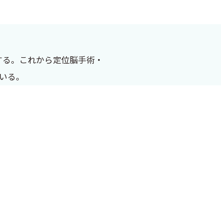
する。これから定位脳手術・
いる。
，不随意運動や痛みなどを伴う
領域を細い針で凝固したり，電
室の重要なテーマの1 つとし
を入れることによって脳の局所