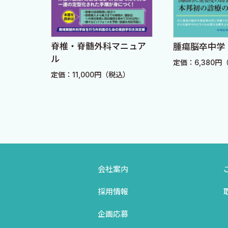
Q18 凝固器具はどのようなものを使いますか？
Q19 凝固のための練習には何を用いればよいですか
G．生検
椎・脊髄外科マニュア
腫瘍脳卒中学
Q20 組織生検のためにはどのようなものを使います
定価：6,380円（税込）
SIDE MEMO 2．DBSと植え込み型心臓電気デバイスと
価：11,000円（税込）
III．定位脳手術のターゲット部位
A．直接路—間接路
Q21 大脳基底核回路はパーキンソン病の病態理解に
Q22 主な標的と，その適応となる疾患を教えてくだ
会社案内
Q23 破壊術と電気刺激の違いについて教えてくださ
採用情報
B．視床下核
Q24 STNの標的設定方法を教えてください．
企画応募