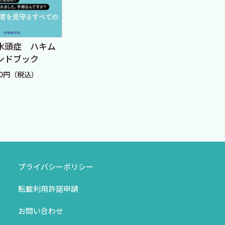
脳神経外科手術スキルア
医療用3Dワークステ
ップガイド 改訂2版
ョンで学ぶ 脳神経外
術戦略シミュレーシ
定価：10,780円（税込）
定価：11,000円（税込）
プライバシーポリシー
転載利用許諾申請
お問い合わせ