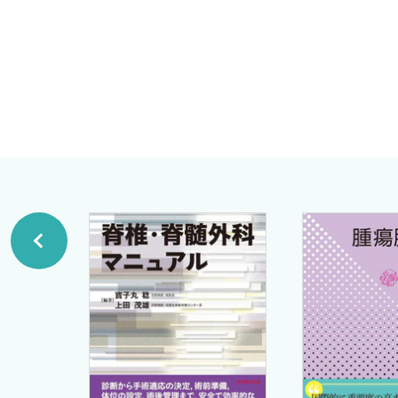
岡山大学大学院医歯薬学総合研究科脳神経外科
Q10 定位脳手術で必要なシークエンスについて教え
亀田雅博
Q11 体動が激しい患者がいます．術前のMRIはどの
B．レクセルフレーム
Q12 レクセルフレームの使い方について教えてくだ
C．ワークステーション
Q13 定位脳手術に使うワークステーションにはどの
Q14 共通する基本的設定方法を教えてください．
Q15 間接法と直接法について教えてください．
D．針電極
Q16 針電極はどのようなものを使いますか？
E．記録装置
Q17 DBSの際の電気活動の記録装置はどのようなも
F．凝固器具