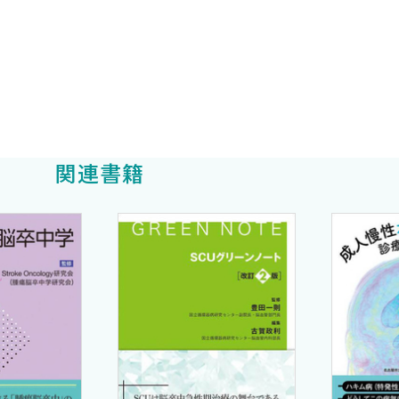
てください．
ように撮影したらいいでしょうか？
さい．
ようなものがありますか？
関連書籍
のを使いますか？