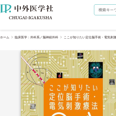
株式会社 中外医学社
検索キーワ
ホーム
臨床医学：外科系／脳神経外科
ここが知りたい定位脳手術・電気刺激