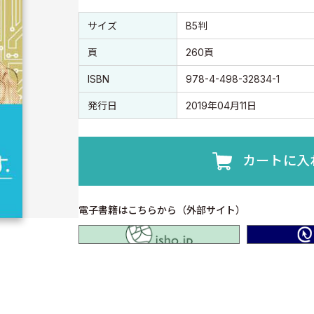
書誌情報
書誌情報
サイズ
B5判
頁
260頁
ISBN
978-4-498-32834-1
発行日
2019年04月11日
カートに入
電子書籍はこちらから（外部サイト）
isho.jp