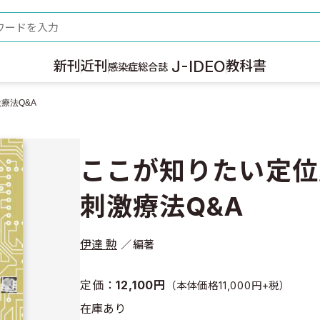
ード
J-IDEO
新刊
近刊
教科書
感染症総合誌
療法Q&A
ここが知りたい定位
刺激療法Q&A
伊達 勲
編著
定価：
12,100円
（本体価格11,000円+税）
在庫あり