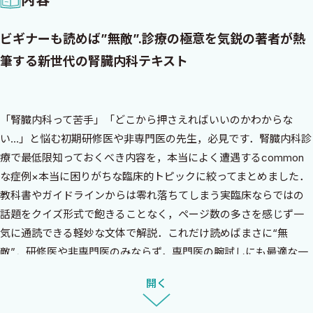
ビギナーも読めば”無敵”.診療の極意を気鋭の著者が熱
筆する新世代の腎臓内科テキスト
「腎臓内科って苦手」「どこから押さえればいいのかわからな
い…」と悩む初期研修医や非専門医の先生，必見です．腎臓内科診
療で最低限知っておくべき内容を，本当によく遭遇するcommon
な症例×本当に困りがちな臨床的トピックに絞ってまとめました．
教科書やガイドラインからは零れ落ちてしまう実臨床ならではの
話題をクイズ形式で飽きることなく，ページ数の多さを感じず一
気に通読できる軽妙な文体で解説．これだけ読めばまさに“無
敵”．研修医や非専門医のみならず，専門医の腕試しにも最適な一
冊です！
開く