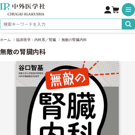
株式会社 中外医学社
検索キーワード
ホーム
臨床医学：内科系／腎臓
無敵の腎臓内科
無敵の腎臓内科