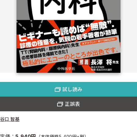
試し読み
正誤表
谷口 智基
定価：
5,940円
（本体価格5,400円+税）