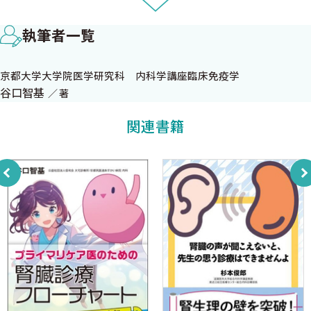
3 血尿の患者さんを泌尿器科へ紹介予定ですが，特に注意すべき
症例（高リスク群）について教えてください． ★★ 👉プライ
執筆者一覧
マリーケア医
4 腎機能障害における尿検査の活用方法を教えて下さい． ★
京都大学大学院医学研究科 内科学講座臨床免疫学
5 尿検査異常の感度・特異度はどの程度でしょうか？ ★★★
谷口智基
著
6 変形赤血球のみ持続陽性なのですが，腎生検の適応はあります
か？ ★★★ 👉免疫膠原病内科医
関連書籍
コラム2 月経時の尿検査所見はどこまで信頼できますか？
#腎機能
7 腎機能ってeGFR，推算CCrどちらで評価するべきですか？
★★★
8 CKD患者の将来的な腎予後を予測する方法はありますか？
★★
9 1/CreグラフはCre 8 mg/dLになるタイミングを正確に予測でき
るのでしょうか？ ★★
10 Creが基準値内なのに腎不全！？ ★