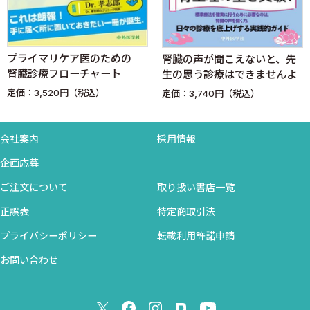
#エコー
11 腎臓のエコーで何がわかりますか？ ★★★ 👉循環器内科
プライマリケア医のための
腎臓の声が聞こえないと、先
医，救急医，集中治療医
腎臓診療フローチャート
生の思う診療はできませんよ
定価：3,520円（税込）
定価：3,740円（税込）
#腎生検
12 腎生検すべき症例は？ 腎生検する際に鑑別疾患はどうやって
会社案内
採用情報
考えている？ ★★
13 腎生検すべきだが高リスクのため腎生検困難な症例では治療方
企画応募
針はどうやって決めますか？ ★★★
ご注文について
取り扱い書店一覧
コラム3 尿所見異常があり腎生検を行いましたが，尿所見に比
正誤表
特定商取引法
して腎病理光顕所見が軽かった場合，どう考えればいいです
プライバシーポリシー
転載利用許諾申請
か？ 👉免疫膠原病内科医
コラム4 微小変化型ネフローゼ症候群と巣状分節性糸球体硬化
お問い合わせ
症の鑑別に必要な糸球体数は何個でしょうか？