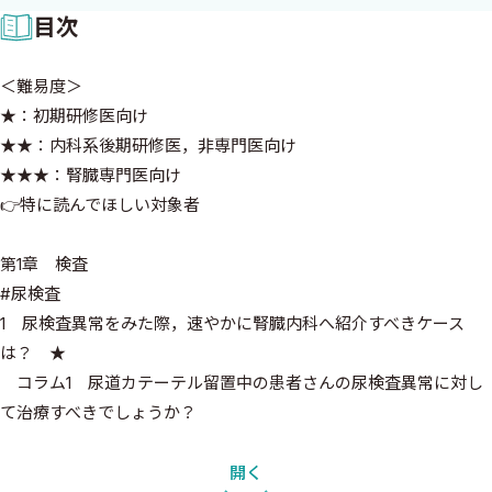
目次
＜難易度＞
★：初期研修医向け
★★：内科系後期研修医，非専門医向け
★★★：腎臓専門医向け
👉特に読んでほしい対象者
第1章 検査
#尿検査
1 尿検査異常をみた際，速やかに腎臓内科へ紹介すべきケース
は？ ★
コラム1 尿道カテーテル留置中の患者さんの尿検査異常に対し
て治療すべきでしょうか？
2 肉眼的血尿が出た時，どのように初期対応すればよいです
か？ ★
開く