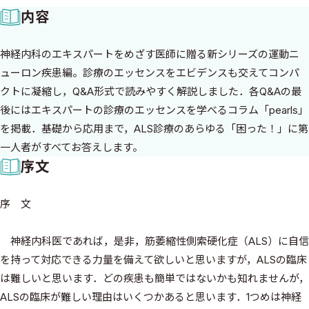
内容
神経内科のエキスパートをめざす医師に贈る新シリーズの運動ニ
ューロン疾患編。診療のエッセンスをエビデンスも交えてコンパ
クトに凝縮し，Q&A形式で読みやすく解説しました．各Q&Aの最
後にはエキスパートの診療のエッセンスを学べるコラム「pearls」
を掲載．基礎から応用まで，ALS診療のあらゆる「困った！」に第
一人者がすべてお答えします。
序文
序 文
神経内科医であれば，是非，筋萎縮性側索硬化症（ALS）に自信
を持って対応できる力量を備えて欲しいと思いますが，ALSの臨床
は難しいと思います．どの疾患も簡単ではないかも知れませんが，
ALSの臨床が難しい理由はいくつかあると思います．1つめは神経