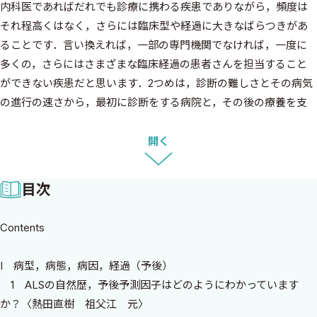
内科医であればだれでも診療に携わる疾患でありながら，頻度は
それ程高くはなく，さらには臨床型や経過に大きなばらつきがあ
ることです．言い換えれば，一部の専門機関でなければ，一度に
多くの，さらにはさまざまな臨床経過の患者さんを担当すること
ができない疾患だと思います．2つめは，診断の難しさとその病気
の進行の速さから，最初に診断をする病院と，その後の療養を支
援する医療機関が役割分担をせざるを得ない状況があります．た
とえ，診断から療養支援まで行うことができる医療機関であって
開く
も，病気の進行により地域の医療機関との連携が必要になること
がほとんどです．さらには患者さんが地域で生活をするためには
目次
ボランティアや福祉関係者を含めたさまざまな職種との連携も必
要になります．
Contents
現在の臨床研修システムでは多くの若手医師は，急性期病院で
I 病型，病態，病因，経過（予後）
研修を行うことになりますが，そこでALSと診断された患者さん
1 ALSの自然歴，予後予測因子はどのようにわかっています
が，2〜3年の経過をかけてどのように病気が進行し，またどのよ
か？〈熱田直樹 祖父江 元〉
うに病気を理解して，生活をしていくのかを主治医として一緒に