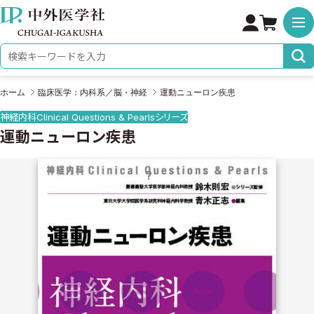
株式会社 中外医学社
検索キーワード
ホーム
臨床医学：内科系／脳・神経
運動ニューロン疾患
神経内科Clinical Questions & Pearlsシリーズ
運動ニューロン疾患