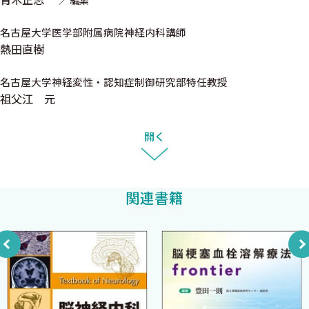
青木正志
編集
2017年8月吉日
II 診断，遺伝学的検査
東北大学大学院医学系研究科神経内科学教授
1 ‌ALSの診断にどのくらい時間を要しますか？診断基準をどの
名古屋大学医学部附属病院神経内科講師
青 木 正 志
熱田直樹
ように用いますか？〈熱田直樹〉
2 ALSの原因遺伝子にはどのようなものがありますか？本邦と
名古屋大学神経変性・認知症制御研究部特任教授
欧米で異なりますか？〈高橋祐二〉
祖父江 元
3 遺伝学的検査はどのように行いますか？〈割田 仁〉
シリーズ刊行にあたって
4 ALS mimicの鑑別はどのように行いますか？〈佐々木彰一〉
開く
5 ALS mimics：封入体筋炎との鑑別診断〈内野 誠〉
神経内科は，現在のわが国の専門医制度においては内科の
subspecialtyの一つであり，初期研修あるいは専門医への専攻医研
III 検査，機能評価
修においては内科の必須研修科目の一つになっています．しかし神
関連書籍
1 運動ニューロン疾患で重要な機能評価はどのようなものです
経内科疾患を「患者の主訴」という切り口で眺めてみると，「神
か？〈山下 賢〉
経内科」はきわめて広い守備範囲を持っています．たとえば，「物
2 ‌電気生理学的検査はどのように行いますか？
がダブって二つに見える」「手がしびれる」「目がチカチカした
（針筋電図，伝導検査，RNS，経頭蓋電気刺激検査を含む）
後に激しい頭痛がする」などの感覚障害，「片側の手足が動かな
〈岩佐直毅 野寺裕之〉
い」「ふらついて転びやすい」「呂律が回らない」「物が飲み込
3 前頭側頭型認知症の認知機能評価はどのように行いますか？
みにくい」などの運動障害，「朝食の内容を思い出せない」「自