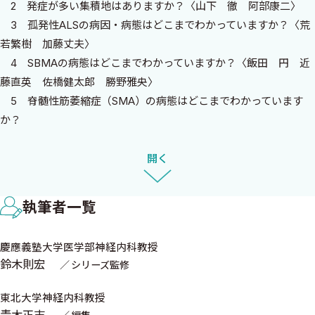
2 発症が多い集積地はありますか？〈山下 徹 阿部康二〉
経験しないうちには，この病気の患者さんへの説明は難しいと云
3 孤発性ALSの病因・病態はどこまでわかっていますか？〈荒
わざるを得ません．
若繁樹 加藤丈夫〉
4 SBMAの病態はどこまでわかっていますか？〈飯田 円 近
本書では臨床上の疑問に答える形で，ガイドラインには書いて
藤直英 佐橋健太郎 勝野雅央〉
いない内容を含めて，エビデンスよりもエキスパートオピニオン
5 ‌脊髄性筋萎縮症（SMA）の病態はどこまでわかっています
を集めた内容になっています．ALSのような希少疾患は診療におい
か？
てエビデンスレベルが高いものはごく一部であり，その他のほと
また成人発症のSMAは存在しますか？〈斎藤加代子〉
んどは患者さんをみている専門家の意見を参考にしていただくの
6 ALSは単一疾患ですか，どのような亜型が存在しますか？
開く
が良いと思います．さらには実際の患者さんの診療に際しては，
（予後を含む）〈森田光哉〉
患者さんや家族，支援者の意見を丁寧に聞き，看護師さんや保健
7 傍腫瘍性の運動ニューロン疾患は存在しますか？〈若林孝
師さん，地域の担当の先生など多くの人と相談をして進めてもら
執筆者一覧
一〉
うことが大切だと思います．
8 プリオン仮説とはどのようなものですか？〈寺田 真 玉
慶應義塾大学医学部神経内科教授
岡 晃 長谷川成人〉
最後になりましたが，本書の作成にあたり多くの関係者に協力
鈴木則宏
シリーズ監修
9 多系統タンパク質症とはどういった疾患概念ですか？〈井泉
をいただきました．この場を借りて感謝申し上げます．
瑠美子〉
東北大学神経内科教授