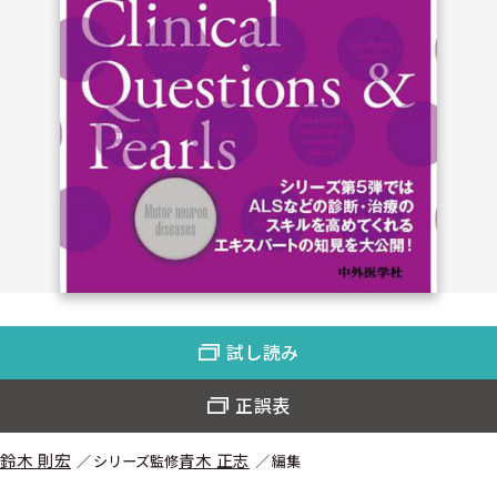
試し読み
正誤表
鈴木 則宏
青木 正志
シリーズ監修
編集