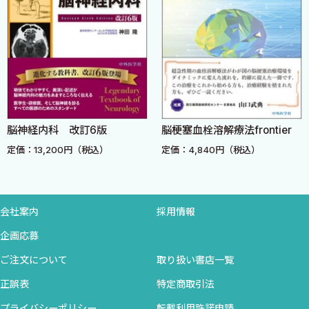
〈馬場 徹〉
分の家族が誰であるかわからない」などの認知機能障害，「いく
4 診断や進行の目安となるバイオマーカーはありますか？（画
ら呼んでも目を覚まさない」「時々失神する」などの意識障害な
像，血液・脳脊髄液など）〈大久保卓哉〉
ど，さらには救急車で搬送されるような「激しい回転性めまいが
して歩けない」「痙攣が止まらない」などの救急症状まで多岐に
IV 治療，治験，将来的治療
わたります．これらの多彩でかつ一般的な主訴から神経内科特有
1 運動ニューロン疾患の薬物治療にはどのようなものがありま
の疾患を鑑別し診断するのが神経内科なのです．神経疾患には，
すか？〈永野 功〉
中枢神経の疾患（脳梗塞や脳出血等の脳血管障害，脳炎，髄膜
脳神経内科 改訂6版
脳梗塞血栓溶解療法frontier
2 在宅療養の現状はどのようになっていますか？〈菊池仁志〉
炎，頭痛，てんかん，認知症，パーキンソン病，筋萎縮性側索硬
定価：13,200円（税込）
定価：4,840円（税込）
3 国内外の治験にどのように参加できますか？（患者として）
化症，多発性硬化症，視神経脊髄炎など），末梢神経疾患，（Bell
〈浅田隆太〉
麻痺，Guillain—Barré症候群，慢性炎症性脱髄性ニューロパチーな
4 ロボットスーツHALは運動ニューロン疾患に有効ですか？
ど），筋疾患（筋ジストロフィー症，多発筋炎，周期性四肢麻痺
〈中島 孝 池田哲彦〉
会社案内
採用情報
など），神経筋接合部疾患（重症筋無力症，Lambert—Eaton筋無
5 iPS細胞を用いた研究や細胞移植療法はどのように行われて
力症症候群など）が含まれ，きわめて多くの疾患があります．
企画応募
いますか？〈鈴木直輝〉
ご注文について
取り扱い書店一覧
6 運動ニューロン疾患に対する核酸医療は将来どうなります
シリーズ『神経内科Clinical Questions & Pearls』はこのような
か？〈永田哲也 吉岡耕太郎 横田隆徳〉
正誤表
特定商取引法
神経内科を標榜し，さらに専門医を目指すという大きな志を抱く
プライバシーポリシー
転載利用許諾申請
若き医師を対象として立案・企画されました．神経内科疾患を主