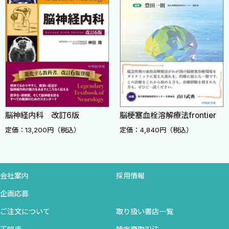
3-2 検査装置
3-3 筋電図検査に関する神経生理
謝辞
3-4 検査の方法
3-5 運動単位電位の波形分析
稿を終わるにあたり，臨床神経生理学を教えていただいた恩師の九
3-6 安静時の筋電図所見
州大学名誉教授・加藤元博先生に厚く御礼申し上げます．また，
3-7 弱収縮時の筋電図所見
神経内科医からこの道に行くようご示唆いただいた故黒岩義五郎
3-8 最大随意収縮時の筋電図所見
九州大学名誉教授にも感謝申し上げます．今回このような形で
3-9 表面筋電図（surface EMG）
「ベッドサイドの臨床神経生理学」を上梓できたのは，九州大学
脳神経内科 改訂6版
脳梗塞血栓溶解療法frontier
大学院医学研究院の臨床神経生理学分野，神経内科学分野ならび
4章 神経伝導検査とは
定価：13,200円（税込）
定価：4,840円（税込）
に九州大学病院中央検査部脳波室の関係諸氏のお陰です．この場
4-1 神経伝導検査に関する末梢神経の生理
を借りて御礼申し上げます．
4-2 検査の適応
4-3 検査装置
会社案内
採用情報
4-4 検査の方法
4-5 神経伝導検査（nerve conduction study)
企画応募
4-6 伝導異常を生む形態学的基盤
ご注文について
取り扱い書店一覧
4-7 異常所見のとらえ方・考え方