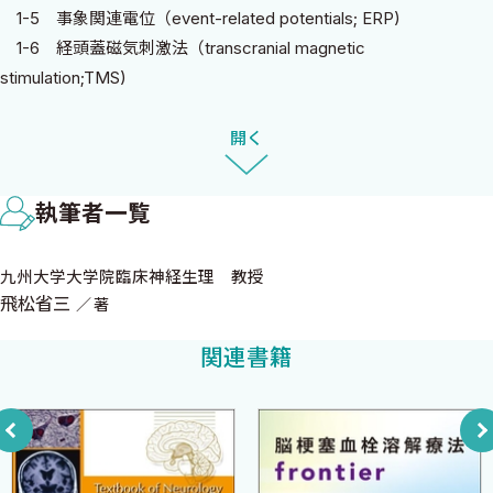
け，わかりやすく解説しました．ベッドサイドでよく使われる脳
1-5 事象関連電位（event-related potentials; ERP)
波，筋電図，誘発電位などの原理とその意義を概説したあと，ど
1-6 経頭蓋磁気刺激法（transcranial magnetic
うすれば，3-step diagnosisの助けとなるのか，そのポイントをま
stimulation;TMS)
とめました．これにより，神経生理学的手技の基本的な事項から
1-7 機能的磁気共鳴画像（functional magnetic resonance
検査のコツ，所見の捉え方，臨床応用までを一冊で「俯瞰」でき
imaging; fMRI)
開く
るようになりました．本書が，神経内科医，脳外科医，精神科
医，臨床検査技師などの方にお役に立てば幸いです．
2章 臨床神経生理学を理解するためのMEの基礎知識
なお，本書の企画・編集でお世話になった中外医学社，企画部・
執筆者一覧
2-1 差動型増幅器
岩松宏典氏のご協力により，この本は完成しました．この場を借
2-2 アナログ／デジタル（A／D）変換
りて感謝申し上げます．また，資料の収集・整理を手伝ってくれた
九州大学大学院臨床神経生理 教授
2-3 ナイキスト周波数とエイリアシングノイズ
秘書の小笠原史織さんに厚く御礼申し上げます．
飛松省三
著
2-4 フィルタ
2-5 アーチファクト
関連書籍
2017年初夏
2-6 検査室の条件
九州大学大学院医学研究院・臨床神経生理学分野
3章 針筋電図検査とは
飛松省三
3-1 検査の適応