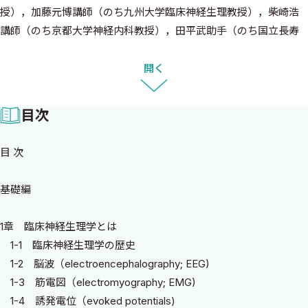
授），加藤元博講師（のち九州大学臨床神経生理教授），柴崎浩
講師（のち京都大学神経内科教授），田平武助手（のち国立長寿
医療センター研究所長），糸山泰人助手（のち東北大学神経内科
教授），小林卓郎助手（のち九州大学神経内科教授）というそう
開く
そうたるメンバーに徹底して臨床的診察とその考え方を叩き込ま
れました．
目次
臨床神経生理学（Clinical Neurophysiology）は，脳から脊髄，末
梢神経，筋に至る広い範囲の機能とその病態を，生理学的に研究
目 次
している学問分野です．CTのはしりの頃は，脳波，誘発電位によ
る病態生理の解明が一番盛んな時でした．その後，臨床現場で
基礎編
は，CTやMRIなどの画像検査の進歩により，脳の形態的な検査が
重要視されています．しかし，機能的な面を検査する臨床神経生
1章 臨床神経生理学とは
理学的な検査も忘れてはならない検査です．逆に形態検査で異常
1-1 臨床神経生理学の歴史
所見が検出されない時に，臨床神経生理学的な検査はその威力を
1-2 脳波（electroencephalography; EEG)
発揮します．
1-3 筋電図（electromyography; EMG)
本書では，私が考えるベッドサイドの臨床神経生理学をできるだ
1-4 誘発電位（evoked potentials)