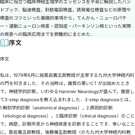
臨床に役立つ臨床神経生理学のエッセンスを平易に解説したハン
ドブック．脳波検査，針筋電図検査，誘発電位検査などの原理や
検査のコツといった基礎的事項から，てんかん・ニューロパチ
ー・運動ニューロン疾患・認知症・パーキンソン病といった実際
の疾患への臨床応用までを俯瞰的にまとめた．
序文
序文
私は，1979年6月に故黒岩義五郎教授が主宰する九州大学神経内科
の門を叩きました．その当時は，画質の悪いCT が出始めたとき
で，神経学的診察，いわゆるHammer Neurologyが盛んで，徹底し
て3-step diagnosisを教え込まれました．3-step diagnosisとは，
1.解剖学的診断（anatomical diagnosis），2.原因的診断
（etiological diagnosis），3.臨床診断（clinical diagnosis）のこと
で，病歴，診察所見から神経疾患を診断することです．幸いなこと
に，黒岩義五郎教授，後藤幾生助教授（のち九州大学神経内科教