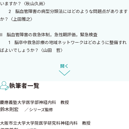
いますか？〈秋山久尚〉
ど），筋疾患（筋ジストロフィー症，多発筋炎，周期性四肢麻痺
2 脳血管障害の病型分類法にはどのような問題点があります
など），神経筋接合部疾患（重症筋無力症，Lambert―Eaton筋無
か？〈上田雅之〉
力症症候群など）が含まれ，きわめて多くの疾患があります．
II 脳血管障害の救急体制，急性期評価，緊急検査
シリーズ『神経内科Clinical Questions & Pearls』はこのような
1 脳卒中救急診療の地域ネットワークはどのように整備すれ
神経内科を標榜し，さらに専門医を目指すという大きな志を抱く
ばよいでしょうか？〈山田 哲〉
若き医師を対象として立案・企画されました．神経内科疾患を主
2 急性期の神経学的所見やNIHSSはどうすれば要領よく診察
な領域別に分け，各領域を独立したシリーズとして刊行することと
できますか？〈山口啓二〉
開く
し，各巻ごとに当該領域におけるオピニオンリーダーに責任編集
3 脳卒中急性期での頭部CTおよびCT血管撮影の有用性，問
者として内容を企画していただきました．テーマとしては，広い
題点について教えてください〈田中亮太〉
神経内科疾患の領域の中から，脳血管障害，パーキンソン病，認
執筆者一覧
4 脳血管障害急性期において，どのような頭部MRIの撮像法
知症，頭痛，てんかん，多発性硬化症・視神経脊髄炎などの中枢
が有用でしょうか？〈安池政志 横田 元
脱髄性疾患，神経感染症，小脳失調症，高次脳機能障害，運動ニ
慶應義塾大学医学部神経内科 教授
山田 惠〉
ューロン疾患，末梢神経疾患そして筋疾患の12領域を抽出し，それ
鈴木則宏
シリーズ監修
5 脳卒中急性期に用いられる超音波検査にはどのようなもの
ぞれ1冊単位の独立したモノグラフとしました．ただし，各巻相互
がありますか？〈此枝史恵〉
大阪市立大学大学院医学研究科神経内科 教授
に統一性を持たせるため，編集骨格は神経内科診療の現場で遭遇