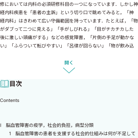
修においては内科の必須研修科目の一つになっています．しかし神
経内科疾患を「患者の主訴」という切り口で眺めてみると，「神
経内科」はきわめて広い守備範囲を持っています．たとえば，「物
がダブって二つに見える」「手がしびれる」「目がチカチカした
後に激しい頭痛がする」などの感覚障害，「片側の手足が動かな
い」「ふらついて転びやすい」「呂律が回らない」「物が飲み込
みにくい」などの運動障害，「朝食の内容を思い出せない」「自
分の家族が誰であるかわからない」などの認知機能障害，「いく
開く
ら呼んでも目を覚まさない」「時々失神する」などの意識障害な
ど，さらには救急車で搬送されるような「激しい回転性めまいが
目次
して歩けない」「痙攣が止まらない」などの救急症状まで多岐に
わたります．これらの多彩でかつ一般的な主訴から神経内科特有
Contents
の疾患を鑑別し診断するのが神経内科なのです．神経疾患には，
中枢神経の疾患（脳梗塞や脳出血等の脳血管障害，脳炎，髄膜
炎，頭痛，てんかん，認知症，パーキンソン病，筋萎縮性側索硬
I 脳血管障害の疫学，社会的負担，病型分類
化症，多発性硬化症，視神経脊髄炎など），末梢神経疾患，（Bell
1 脳血管障害の患者を支援する社会的仕組みは何が不足して
麻痺，Guillain―Barré症候群，慢性炎症性脱髄性ニューロパチーな