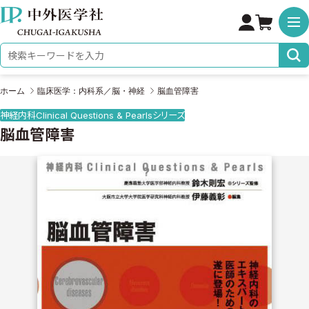
株式会社 中外医学社
検索キーワード
ホーム
臨床医学：内科系／脳・神経
脳血管障害
神経内科Clinical Questions & Pearlsシリーズ
脳血管障害