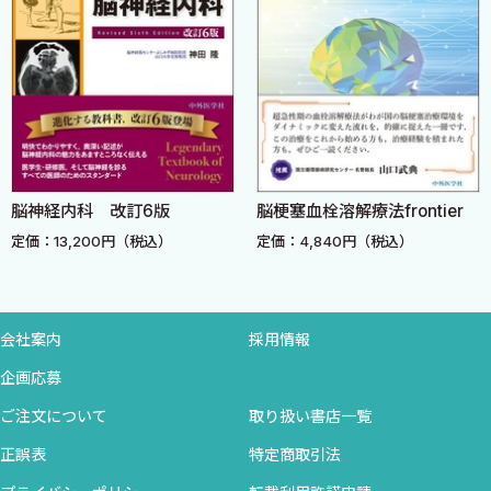
原隆太 山下 徹 阿部康二〉
9 境界領域梗塞の病態はどのように考えられているのです
か？〈大木宏一〉
本シリーズが，神経内科専門医を志す方々にとって血となり肉と
10 頭蓋内・外の脳動脈解離はどのように診断・治療すれば
なり，将来の臨床の場において大きな花を咲かせ，そして大きく
いいでしょうか？〈山脇健盛〉
豊かな実を結ぶことを期待しています．
11 奇異性脳塞栓症の診断はどのようにすればよいでしょう
か？〈松本典子 木村和美〉
脳神経内科 改訂6版
脳梗塞血栓溶解療法frontier
12 脳静脈・静脈洞血栓症はどのように診断，治療すればよい
定価：13,200円（税込）
定価：4,840円（税込）
でしょうか？〈北川一夫〉
2016年5月吉日
13 トルーソー症候群の発症機序と治療法を教えてください
慶應義塾大学医学部神経内科教授
〈徳岡健太郎 野川 茂〉
鈴 木 則 宏
14 もやもや病の治療はどう行いますか？〈黒田 敏〉
会社案内
採用情報
15 若年性脳梗塞の原因にはどのようなものがありますか？
企画応募
〈小泉健三〉
ご注文について
取り扱い書店一覧
16 直接作用型経口抗凝固薬（DOAC）はワルファリンとどの
ように使い分けたらいいですか？
正誤表
特定商取引法
〈高嶋修太郎〉