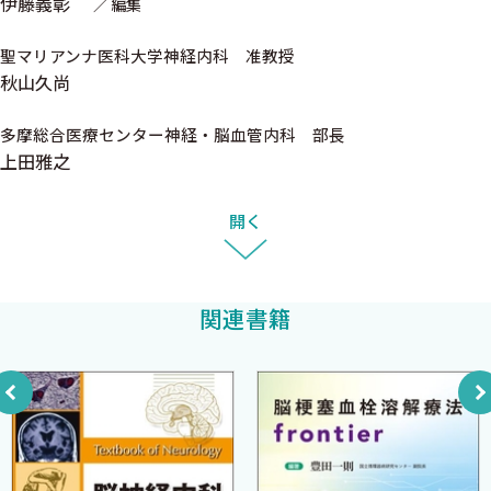
伊藤義彰
編集
する疑問・課題を，諸疾患の診療ガイドラインで一般化した
III 脳梗塞・一過性脳虚血発作
「Clinical Questions（CQ）形式」として50〜100項目をとりあ
1 一過性脳虚血発作が疑われた場合どのように対処すればよ
聖マリアンナ医科大学神経内科 准教授
げ，それぞれについてエビデンスも踏まえて解説するという方針と
秋山久尚
いでしょうか？〈安部貴人〉
しました．構成としては，疾患の病態理解のための要点，診断と
2 血栓溶解療法ではどのようなことに気をつけたらよいでし
治療の要点，そして外来・病棟での実臨床の要点をQ&A形式にま
多摩総合医療センター神経・脳血管内科 部長
ょうか？〈星野晴彦〉
とめ，それを中核にして前後に総説あるいはコラムなどを交えて解
上田雅之
3 機械的血栓除去術はどのような症例に有効なのでしょう
説するという形をとりました．さらに各章の結びとして「Pearls」
か？〈秋山武紀〉
と題するコラムを設け，診療のポイント，コツ，ピットフォール，
開く
4 アテローム血栓性脳梗塞の急性期治療はどのように行われ
最新の知見，読んでおきたい重要文献などについて紹介する工夫
ますか？〈棚橋紀夫〉
を施したことも本シリーズの特徴といえると思います．すなわち，
5 ラクナ梗塞およびbranch atheromatous diseaseの急性期
本シリーズは各神経疾患診療に必要な知識を学び，現場での実践
関連書籍
治療はどうしますか？〈山本康正〉
力を身につけることができるようまとめられた，新しいコンセプ
6 心原性脳塞栓症の急性期，慢性期はどのように治療すれば
トに基づく神経内科ガイドブックといえるでしょう．最後に，各疾
よいでしょうか？〈長尾毅彦〉
患領域におけるCQを精力的かつ網羅的に抽出していただいた各巻
7 急性期の脳浮腫，脳圧上昇はどのように対処すればよいで
の分担編集者の先生方，ならびに本シリーズ全体の企画編集にご
しょうか？〈堀口 崇〉
協力いただきました慶應義塾大学医学部神経内科専任講師 清水
8 脳保護薬にはどのような臨床的な効果がありますか？〈森
利彦先生に心から感謝したいと思います．