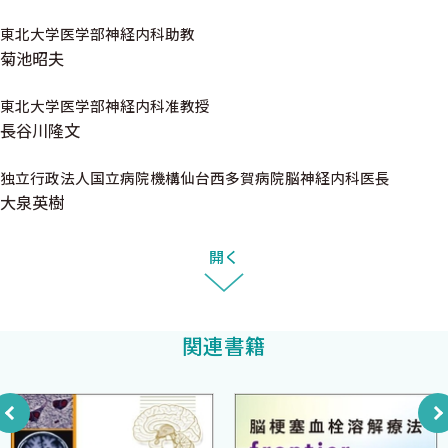
ン病についての正しい知識が，必ずしも十分には普及していない
東北大学医学部神経内科助教
ように感じられる現状があります．
■III 主なパーキンソン病治療薬のまとめ
菊池昭夫
パーキンソン病は適切な診断と治療により改善する疾患であり，
■1．ドパミン系薬剤 〈大泉英樹，武田 篤〉
長期予後の改善も十分に期待できます．ほんの少しの対応の違い
A. ドパミン系薬剤の開発
東北大学医学部神経内科准教授
で運動機能を維持して失職を免れたり，精神症状を安定化して家
長谷川隆文
B. L-ドパ
庭生活を平穏に送れる様にできた症例をこれまで少なからず経験
C. デュオドーパⓇ 治療
してきました．反面，適切な診断がなされず適切な治療が施され
独立行政法人国立病院機構仙台西多賀病院脳神経内科医長
D. ドパミンアゴニスト（DA）
ないと社会生活を継続できなくなり，さらには生命予後も悪化し
大泉英樹
E. MAO-B（monoamine oxidase-B）阻害薬
てしまう可能性も大きいことから，特に高齢者の診療の際には注
F. COMT（catechol-O-methyltransferase）阻害薬
意すべき代表的疾患であるといえるでしょう．
開く
■2．非ドパミン系薬剤 〈谷口さやか，武田 篤〉
そこで本書ではパーキンソン病を含む運動障害疾患を必ずしも専
A. 抗コリン薬
門とはしない医療従事者の方や，これから運動障害疾患を学ぼう
B. 塩酸アマンタジン（シンメトレルⓇ）
とする研修医の方々を主な対象に，パーキンソン病の病態と診
関連書籍
C. ゾニサミド（トレリーフⓇ）
断，そしてその治療法までわかりやすく解説することを試みまし
D. ドロキシドパ（ドプスⓇ）
た．中には必ずしもエビデンスの確立されていないものも敢えて
E. アデノシン受容体拮抗薬
記載することで我々の行っている日常診療を再現できるように心
がけたつもりです．したがって必ずしも最初から通読しなくても，