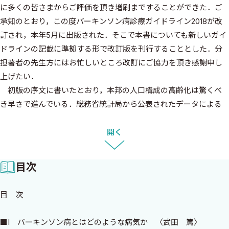
に多くの皆さまからご評価を頂き増刷まですることができた．ご
承知のとおり，この度パーキンソン病診療ガイドライン2018が改
訂され，本年5月に出版された．そこで本書についても新しいガイ
ドラインの記載に準拠する形で改訂版を刊行することとした．分
担著者の先生方にはお忙しいところ改訂にご協力を頂き感謝申し
上げたい．
初版の序文に書いたとおり，本邦の人口構成の高齢化は驚くべ
き早さで進んでいる．総務省統計局から公表されたデータによる
と，昨年1年間に総人口は約38万人（約0.3％）減少しているのに
対して，65歳以上の高齢者は約53万人増加している．この傾向は
開く
今後さらに加速してくと予想され，それに伴いパーキンソン病を
含む加齢関連疾患は確実に増加していく．パーキンソン病を適切
目次
に診断し，治療・対処することの重要性はますます高まっていると
考える．一方で治療薬の種類も増え，診断に関する技術も向上し
目 次
ており，その発展には驚くべきものがある．
本書はパーキンソン病の実地診療に関連した最新情報を効率的
■I パーキンソン病とはどのような病気か 〈武田 篤〉
に参照することを目的としてまとめられた．医療・福祉に携わる