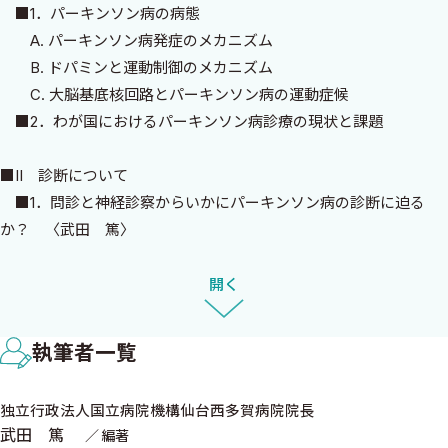
■1．パーキンソン病の病態
多くの方々のお役に立つことができるなら幸いである．
A. パーキンソン病発症のメカニズム
B. ドパミンと運動制御のメカニズム
2018年7月
C. 大脳基底核回路とパーキンソン病の運動症候
梅雨明けの猛暑が続く仙台にて
■2．わが国におけるパーキンソン病診療の現状と課題
武田 篤
■II 診断について
■1．問診と神経診察からいかにパーキンソン病の診断に迫る
か？ 〈武田 篤〉
A. パーキンソン病の運動症状
B. 運動症状と非運動症状
開く
はじめに
C. パーキンソン病の新しい診断基準
■2．補助検査 〈菊池昭夫〉
前人未踏の高齢社会の到来にともないパーキンソン病患者は増加
執筆者一覧
A. 嗅覚検査
し続けており，一部の専門医だけではとても対応し切れなくなって
B. 自律神経系の検査
きました．外科系・内科系を問わず日常診療での対応を求められ
独立行政法人国立病院機構仙台西多賀病院院長
■3．鑑別診断上問題となる主な疾患 〈長谷川隆文〉
る機会は確実に多くなっています．それにもかかわらずパーキンソ
武田 篤
編著
A. PDと鑑別を要する主な疾患