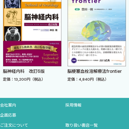
■IV 初期治療 〈谷口さやか，武田 篤〉
関心のある領域から最初にご覧頂いてもよいのではないかと考え
■1．説明と同意
ます．
「パーキンソン病はどのような治療があるのでしょうか？」
本書が先生方の日常診療に少しでもお役に立ち，ご活用頂けるこ
「パーキンソン病は死ぬ病気ですか？」
とを切に願うとともに，記載内容についてのご批判や，さらにもっ
「この病気は認知症になりますか？」
とこうした方がよいのではないかとのご意見なども頂ければ誠に
「この病気は遺伝しますか？」
幸甚に存じます．
「パーキンソン病によい食べ物やサプリメントはあります
か？あるいは食べないほうがよいものは
2015年12月
ありますか？」
武田 篤
脳神経内科 改訂6版
脳梗塞血栓溶解療法frontier
「薬を飲んだらかえって悪くなると聞いたことがありますが
定価：13,200円（税込）
定価：4,840円（税込）
本当ですか？」
「運動はしてよいのですか？」
「家族が気をつけることはありますか？」
■2．治療のタイミング
会社案内
採用情報
■3．治療法の選択
企画応募
Case Study
ご注文について
取り扱い書店一覧