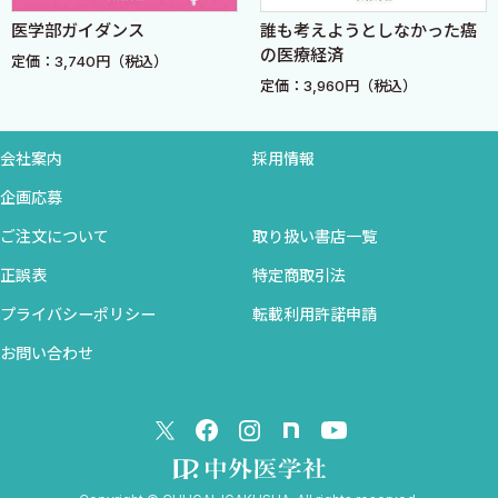
ことに高額医薬品の問題は，医療政策担当者や医療従事者だけで
医学部ガイダンス
誰も考えようとしなかった癌
4 費用の測定
なく，一般の人々にも広く知れわたるようになった．その契機と
の医療経済
定価：3,740円（税込）
費用の分類
なった医薬品が，免疫チェックポイント阻害剤であるニボルマブ
定価：3,960円（税込）
分析の立場
（商品名オプジーボⓇ）である．
医療費の算出方法
オプジーボⓇの日本発売当時の薬価は100mg 1瓶が約73万円．1人
費用の割引
会社案内
採用情報
の患者に1年間継続すると約3,500万円という額に達した．2015年
企画応募
に「切除不能な進行・再発の非小細胞肺がん」へ適応が拡大され
5 費用と効果の比較
た際，メディアにも大きく取り上げられた．ある医師は，仮にオ
ご注文について
取り扱い書店一覧
費用効果比
プジーボⓇの対象となる肺がん患者の半分である5万人が1年間オ
正誤表
特定商取引法
増分費用効果比（ICER）
プジーボⓇを使用すると総額1兆7,500億円となり，国民皆保険の持
費用効果分析の実際
プライバシーポリシー
転載利用許諾申請
続可能性を揺るがす問題であると指摘した．その一方で，薬の費
ICERの閾値
用は関係ない，目の前の患者に最良の医療を提供すべき，との意
お問い合わせ
Cost-effectiveとcost-savingの違い
見を唱える医師もいた．
さて，後者の医師の，一見すると高潔な論理は，いわゆる「救助原
第3章 モデルを用いた費用効果分析
則（Rule of rescue）」に基づくものである．すなわち，ある患者
1 なぜモデルを用いるか？
が治療によって回避可能な死に直面している際，どれだけ費用が