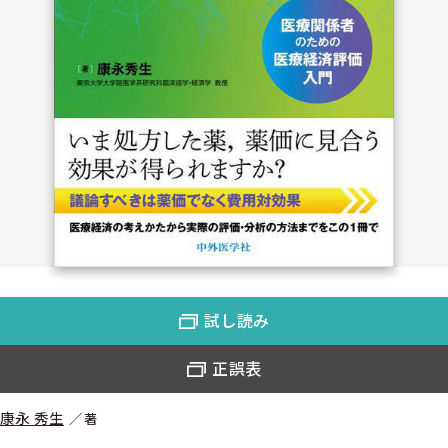
試し読み
正誤表
康永 秀生
著