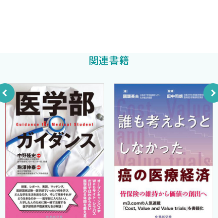
小西孝明
けられる．言い方を変えれば，受けた医療サービスの費用につい
医療技術評価と医療経済評価
て，患者が支払う分は一部であり，それ以外は患者でない国民が保
医療経済評価に関連する政策の変遷
東京大学医学部付属病院循環器内科 特任講師
険料や税の形で支払っている．ここに医療経済の複雑性がある．
小寺 聡
高額な医薬品であっても，保険適応になれば，高額療養費制度のお
2 医療経済評価のいろいろ
かげで，患者の自己負担は少なくてすむ．そのため医師は，費用
関連書籍
医療経済評価に該当しないもの
の面ではあまり気兼ねなく，高額な医薬品を処方する．「目の前
部分的な医療経済評価
の患者にベストの医療を尽くす」という大義名分がそれを許して
完全な医療経済評価
いる面もある．しかし，保険も税も打ち出の小槌ではない．財源
が無尽蔵というわけではない．
3 アウトカムの評価
昔から，医療の世界に経済合理性を持ち込むこと自体への反感が
アウトカムとは？
一部にはある．平等主義的立場に立てば，医療はそれを必要とす
質調整生存年（QALYs）
る人に対して必要なだけ提供すべきであり，資源配分といった概念
QOL値の直接測定法
とは両立しえない，という主張である．
QOL値の間接測定法
しかし，近年になって立て続けに高額な医薬品や医療機器が開発
QOL測定における実務上の留意点
されるようになり，医療経済の問題は医療政策担当者だけの問題
QOL値のデータベース
ではなくなり始めている．医療従事者も資源配分という問題を無
QALYsに対する批判
視できなくなってきている．