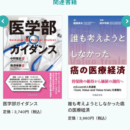
関連書籍
・教育と学習の問題点
・主治医制度という非効率
・飲み会はしない 時間の無駄
・患者中心の医療という、美しいピットフォール
・労働時間が減っても、給与は下がらないか
・有効なジャーナルクラブとは
・授業もアーカイブにしたらよい
・Podcastの活用
・ソーシャルメディアの活用
・多数の学会参加は時間リソースの無駄遣い
・退屈な時間を作らない
・できた時間は、慈しむ
・日本人は勤勉か
医学部ガイダンス
誰も考えようとしなかった癌
・「コスト」とは金のことだけではない
の医療経済
定価：3,740円（税込）
・他人の時間を奪うことは、他人へのリスペクトがないのと同じ
定価：3,960円（税込）
・残業は短く