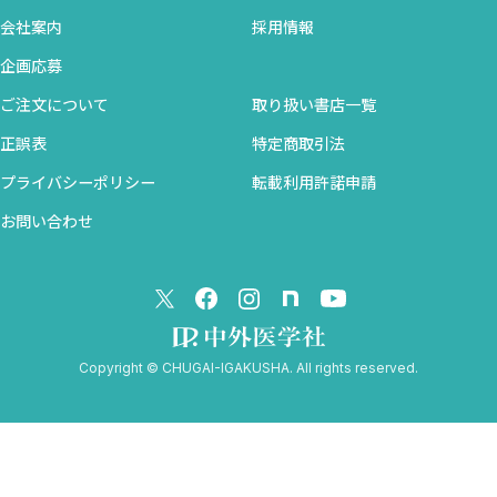
・順番が大事
会社案内
採用情報
・文書や文献の整理について
・朝の家事はトレーニングに
企画応募
ご注文について
取り扱い書店一覧
・おわりに
正誤表
特定商取引法
プライバシーポリシー
転載利用許諾申請
・巻末対談 「変革への道」
お問い合わせ
Copyright © CHUGAI-IGAKUSHA. All rights reserved.