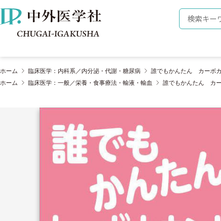
株式会社 中外医学社
検索キーワ
ホーム
臨床医学：内科系／内分泌・代謝・糖尿病
誰でもかんたん カーボ
ホーム
臨床医学：一般／栄養・食事療法・輸液・輸血
誰でもかんたん カ