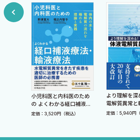
より理解を深
た、考
小児科医と内科医のため
電解質異常と
の よくわかる経口補液療
版
法・輸液療法〜体内の水
定価：5,940円
）
定価：3,520円（税込）
と電解質の流れを極める
理論と実践〜