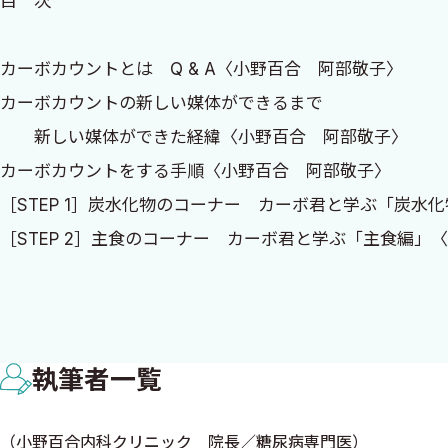
目 次
カーボカウントとは Q & A〈小野百合 阿部敬子〉
カーボカウントの新しい媒体ができるまで
平成28年11月
新しい媒体ができた経緯〈小野百合 阿部敬子〉
カーボカウントをする手順〈小野百合 阿部敬子〉
小野百合内科クリニック
［STEP 1］炭水化物のコーナー カーボ君と学ぶ「炭水
［STEP 2］主食のコーナー カーボ君と学ぶ「主食編」
小野百合
［STEP 3］おかずのコーナー カーボ君と学ぶ「おかず
症例から基礎カーボカウントを理解しましょう！
炭水化物量の調整〈鈴木育子〉
執筆者一覧
献立表から炭水化物量を計算してみよう！
1食毎の炭水化物量を見積もる（応用カーボカウント）
（小野百合内科クリニック 院長／糖尿病専門医）
食品カードを使った献立の作り方