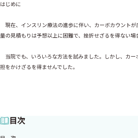
はじめに
現在、インスリン療法の進歩に伴い、カーボカウントが広
量の見積もりは予想以上に困難で、挫折せざるを得ない場
当院でも、いろいろな方法を試みました。しかし、カーボ
担をかけざるを得ませんでした。
そこで、今回糖質量を簡便に把握し、実際の食事療法を継
絵図で、簡単に炭水化物量が覚えることができます。また
目次
目安として是非活用してみて下さい。