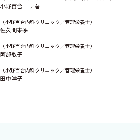
小野百合
著
色々な献立を作ってみよう〈阿部敬子 小野百合〉
間食のコーナー カーボ君と学ぶ「間食編」〈阿部敬子〉
（小野百合内科クリニック／管理栄養士）
1型糖尿病のカーボカウント〈小野百合〉
佐久間未季
2型糖尿病のカーボカウント
（小野百合内科クリニック／管理栄養士）
ここでは疾患に照らし合わせて勉強をしていきましょ
阿部敬子
血糖予測マネージメント Q & A〈小野百合〉
（小野百合内科クリニック／管理栄養士）
「炭水化物20 g交換表」活用 達人への三箇条〈佐久間
田中洋子