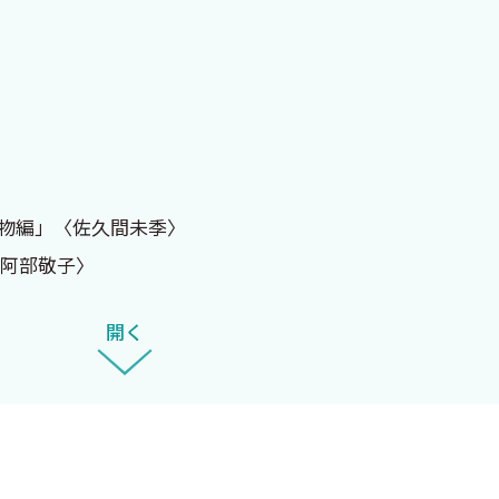
化物編」〈佐久間未季〉
〈阿部敬子〉
編」〈田中洋子〉
開く
〈鈴木育子〉