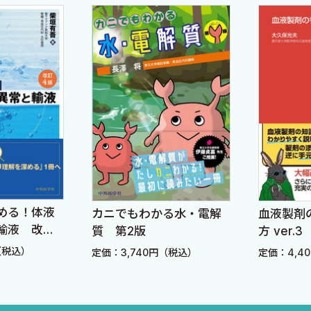
める！体液
カニでもわかる水・電解
血液製剤
輸液 改訂4
質 第2版
方 ver.3
（税込）
定価：3,740円（税込）
定価：4,4