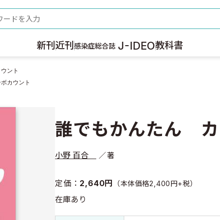
ード
J-IDEO
新刊
近刊
教科書
感染症総合誌
カウント
ーボカウント
誰でもかんたん カ
小野 百合
著
定価：
2,640円
（本体価格2,400円+税）
在庫あり