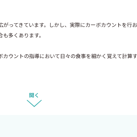
がってきています。しかし、実際にカーボカウントを行お
合も多くあります。
カウントの指導において日々の食事を細かく覚えて計算す
続できることを目的とした新たな媒体、炭水化物20 g交
開く
、炭水化物以外の食事バランスやカロリーにもできるだけ