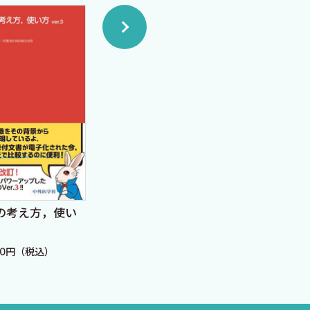
の考え方，使い
糖尿病運動療法 154のエ
糖尿病
ビデンス
with
00円（税込）
定価：3,300円（税込）
定価：