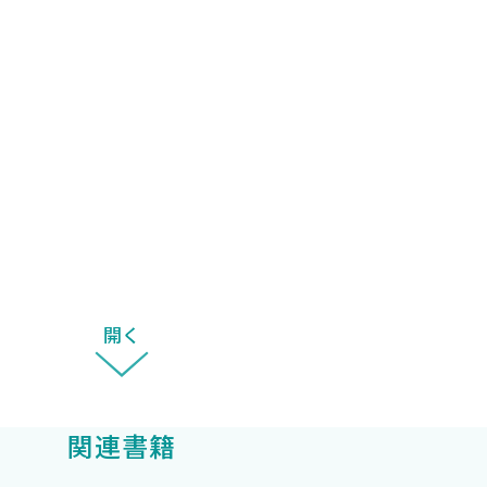
う〈鴨嶋ひかる〉
未季 小野百合〉
開く
関連書籍