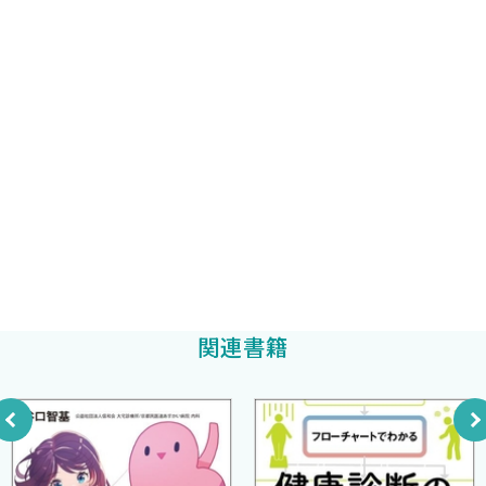
株式会社町田アンド町田商会 サカエ薬局県病前（青森県）
2 調整使用可の指示が記載されていない処方箋 ［根本真吾］
小笠原まりあ
疑義のある投与量
アイリス株式会社 リサーチ＆コラボレーション
根本真吾
3 残薬発生時の対応 ［佐藤美弥子 高橋 渉］
クオール株式会社 クオールアカデミー教育研修本部
佐藤美弥子
4 統合失調症患者に対するラメルテオンの処方 ［児島悠史］
5 透析患者に対する処方 ［神田佳典］
6 腎機能低下時のバラシクロビルの投与量 ［佐藤美弥子 高
関連書籍
橋 渉］
7 適応症によって用法用量が異なる場合 ［高野浩史］
副作用リスク