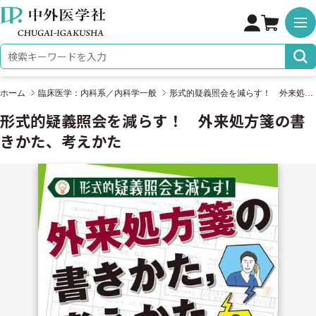
株式会社 中外医学社
検索キーワード
ホーム
臨床医学：内科系／内科学一般
形式的疑義照会を減らす！ 外来処方箋の書きかた、考えかた
形式的疑義照会を減らす！ 外来処方箋の書
きかた、考えかた