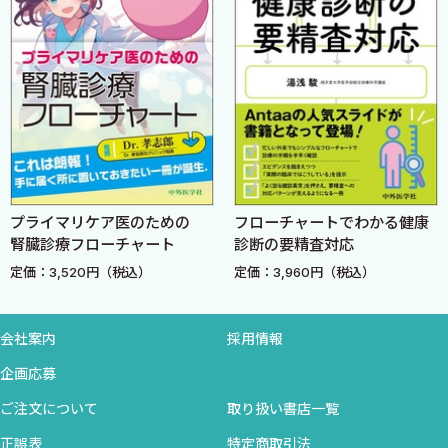
8 屋外での運動部に所属する高校生に対するNSAIDs外用剤の
処方［児島悠史］
9 受験生に対する抗ヒスタミン薬の処方 ［児島悠史］
10 抗ヒスタミン薬による眠気発現リスク ［佐藤美弥子 高
橋 渉］
プライマリケア医のための
フローチャートでわかる健康
腎臓診療フローチャート
診断の要精査対応
相互作用
定価：3,520円（税込）
定価：3,960円（税込）
11 パゾパニブとプロトンポンプ阻害薬の併用 ［小笠原まり
あ］
会社案内
採用情報
企画応募
服用日の指定
ご注文について
取り扱い書店一覧
12 服用開始時点が明記されていない場合 ［神田佳典］
正誤表
特定商取引法