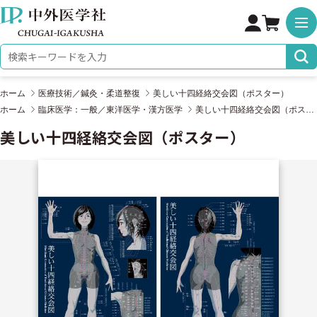
株式会社 中外医学社
検索キーワード
ホーム
医療技術／鍼灸・柔道整復
美しい十四経絡交会図（ポスター）
ホーム
臨床医学：一般／東洋医学・漢方医学
美しい十四経絡交会図（ポスター）
美しい十四経絡交会図（ポスター）