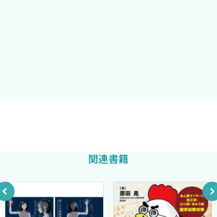
ので、初学者には難しいと思う。どうか別に漢方や中医学の入門書
肺痿肺癰咳嗽上気病脈証治第7
を終えてから取り組んでいただきたい。
奔豚気病脈証治第8
胸痺心痛短気病脈証治第9
2020年9月
腹満寒疝宿食病脈証治第10
著者
五臓風寒積聚病脈証并治第11
痰飲咳嗽病脈証并治第12
消渇小便利淋病脈証并治第13
水気病脈証并治第14
黄疸病脈証并治第15
驚悸吐衄下血胸満瘀血病脈証治第16
入江祥史
著
嘔吐噦下利病脈証治第17
瘡癰腸癰浸淫病脈証并治第18
関連書籍
趺蹶手指臂腫転筋陰狐疝蚘虫病脈証治第19
婦人妊娠病脈証并治第20
婦人産後病脈証治第21
婦人雑病脈証并治第22
雑療方第23