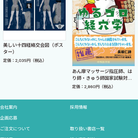
禽獣魚虫禁忌并治第24
果実菜穀禁忌并治第25
索引
美しい十四経絡交会図（ポス
ター）
定価：2,035円（税込）
あん摩マッサージ指圧師、は
り師・きゅう師国家試験対策
ゆるゴロ経穴学
定価：2,860円（税込）
会社案内
採用情報
企画応募
ご注文について
取り扱い書店一覧