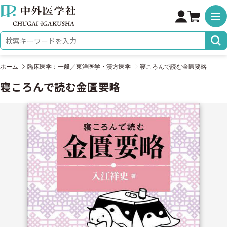
株式会社 中外医学社
検索キーワード
ホーム
臨床医学：一般／東洋医学・漢方医学
寝ころんで読む金匱要略
寝ころんで読む金匱要略