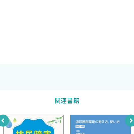
4．PSA監視療法中のPSA kineticsの有用性と問題点は？〈賀本
敏行〉
5．待機療法（PSA監視療法）中の患者のQOLは？〈杉元幹
史〉
6．早期前立腺がんに対する内分泌療法の有用性は証明された
か？〈樋之津史郎〉
7．High risk限局性前立腺がんに対する外科的治療の適応と限界
は？〈斎藤誠一〉
8．根治手術で断端陽性患者においてアジュバント放射線療法は
推奨されるか？〈横溝 晃〉
後藤百万
他著
9．ホルモン不応性前立腺がんに対してドセタキセル化学療法は
推奨されるか？〈鈴木啓悦 神谷直人 市川智彦〉
関連書籍
10．骨転移陽性前立腺がんにおけるビスホスホネート製剤の投
与は
推奨されるか？〈那須保友〉
B．膀胱腫瘍