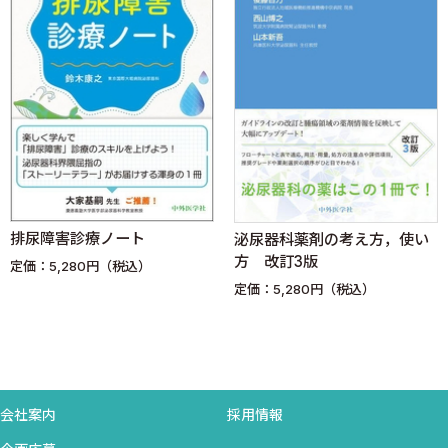
1．膀胱がんの予防は可能か？（禁煙は予防につながるか？）
〈渡部 淳〉
2．筋層非浸潤性膀胱がん（Ta）に対して抗がん剤単回膀注は
行うべきか？〈麦谷荘一 古瀬 洋 大園誠一郎〉
3．BCG抵抗性上皮内がんに対するGemcitabine膀胱内注入療法
は有効か？
〈堀口明男 浅野友彦〉
4．T1G3膀胱がんに対してsecond TURは必要か？〈藤本清
秀〉
排尿障害診療ノート
泌尿器科薬剤の考え方，使い
5．膀胱上皮内がんに対するBCG膀胱内注入療法の標準的レジ
方 改訂3版
定価：5,280円（税込）
メは何か？
定価：5,280円（税込）
〈松山豪泰〉
6．局所浸潤性膀胱がんに対して拡大リンパ節郭清は必要か？
〈西山博之〉
7．根治的膀胱全摘の際に尿管断端の術中迅速は必要か？〈東
治人〉
会社案内
採用情報
8．浸潤性膀胱がんに対して術前または術後の補助化学療法は