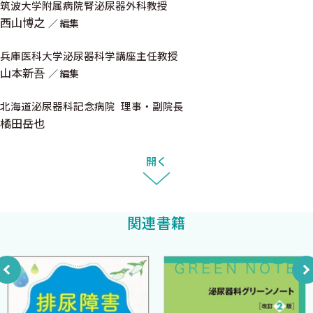
筑波大学附属病院腎泌尿器外科教授
後藤百万
C．夜間頻尿 〈吉田正貴〉
西山博之
編集
1．総論
2．β3作動薬
兵庫医科大学泌尿器科学講座主任教授
山本新吾
3．抗コリン薬
編集
4．α1遮断薬
北海道泌尿器科記念病院 理事・副院長
5．PDE5阻害薬
橘田岳也
6．利尿薬
7．デスモプレシン
開く
8．その他の薬剤
D．その他の日常よく遭遇する下部尿路機能障害 〈後藤百万〉
関連書籍
1．間質性膀胱炎・膀胱痛症候群での薬の使い方
2．糖尿病による神経因性膀胱での薬の使い方
3．脳血管障害による神経因性膀胱での薬の使い方
4．排尿筋低活動での薬の使い方
5．小児夜尿症での薬の使い方