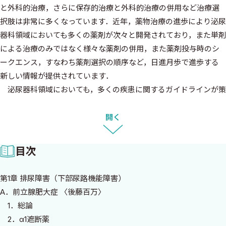
と外科的治療，さらに保存的治療と外科的治療の併用など治療選
択肢は非常に多くなっています．近年，薬物治療の進歩により泌尿
器科領域においても多くの薬剤が次々と開発されており，また単剤
による治療のみではなく様々な薬剤の併用，また薬剤投与時のシ
ークエンス，すなわち薬剤選択の順序など，日進月歩で進歩する
新しい情報が提供されています．
泌尿器科領域においても，多くの疾患に関するガイドラインが策
定され，最新のエビデンスにもとづいて詳細な解説がなされてい
ますが，すべてのガイドラインの内容を頭にいれることは難しく，
開く
実地診療の場に多くのガイドラインを携行することも現実的では
ありません．そこで，泌尿器科医のみならず一般内科医，プライ
目次
マリケア医，また研修医を対象として，泌尿器科領域の日常よく
遭遇する疾患について，1冊を外来の手元に置いておけば，適切な
第1章 排尿障害（下部尿路機能障害）
薬物治療が症例毎に簡潔に調べられるような参考書として本書を
A．前立腺肥大症 〈後藤百万〉
編集いたしました．本書は，日常診療，特に外来診療で患者さん
1．総論
に投薬を行う時に，薬剤の選択，適応，用法・用量，投与時・投
2．α1遮断薬
与中の注意点や評価項目が一目でわかるように記載されており，