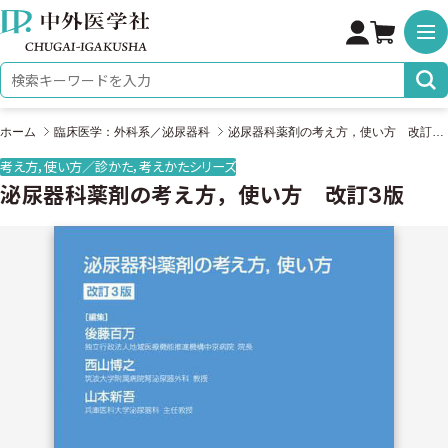
株式会社 中外医学社
検索キーワード
ホーム
臨床医学：外科系／泌尿器科
泌尿器科薬剤の考え方，使い方 改訂3版
考え方，使い方／診かた，考えかたシリーズ
泌尿器科薬剤の考え方，使い方 改訂3版