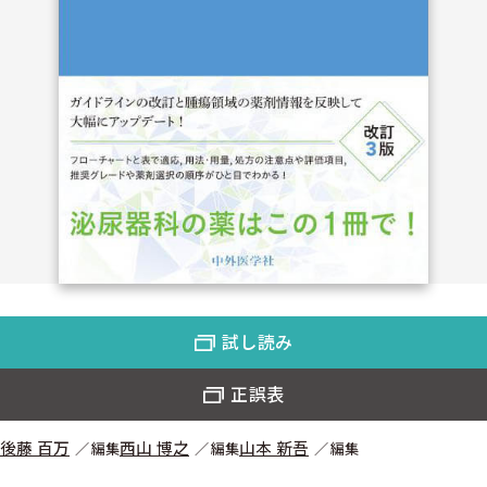
試し読み
正誤表
後藤 百万
西山 博之
山本 新吾
編集
編集
編集