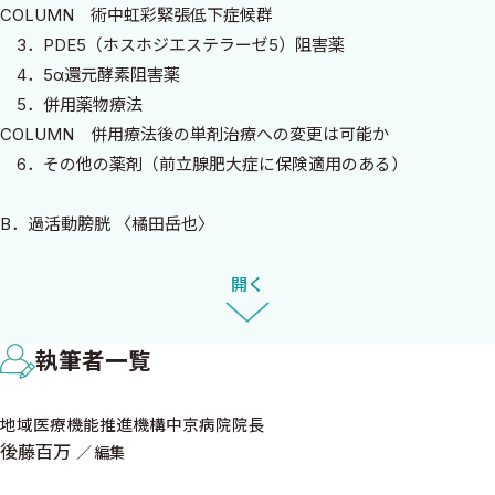
COLUMN 術中虹彩緊張低下症候群
ガイドラインを補完するクオリティを備え，臨床医にとって有用な
3．PDE5（ホスホジエステラーゼ5）阻害薬
書と自負しております．
4．5α還元酵素阻害薬
本書では日常診療で頻度の多い排尿障害，泌尿器科腫瘍，尿
5．併用薬物療法
路・性器感染症を取り上げ，私が排尿障害，西山博之先生が泌尿
COLUMN 併用療法後の単剤治療への変更は可能か
器科腫瘍，山本新吾先生が尿路・性器感染症の編集を行い，第一
6．その他の薬剤（前立腺肥大症に保険適用のある）
線の臨床で活躍されている先生にご執筆をお願いいたしました．
第1版が2020年9月に出版，2022年7月に第2版として改訂され，こ
B．過活動膀胱 〈橘田岳也〉
の度さらに第3版を出版いたしました．泌尿器科領域，特に泌尿器
1．総論
科腫瘍の治療については次々と新しい治療薬が開発されガイドラ
2．β3作動薬
開く
インの改定が追い付かない状況の中，できる限り最新の情報を提
COLUMN β3作動薬と排尿機能
供したいという思いから短期間での改訂を重ねています．
3．抗コリン薬
ぜひ，本書を泌尿器科日常診療の現場に常備していただき，診
執筆者一覧
COLUMN ACBスケール
療にお役立て頂きましたら，編者，執筆者の望外の喜びです．
4．併用薬物療法
地域医療機能推進機構中京病院院長
COLUMN ポリファーマシー
2025年11月
後藤百万
編集
5．その他の薬剤
編者を代表して