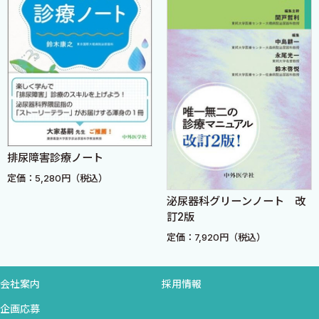
第2章 泌尿器腫瘍
A．前立腺がん
1．総論 〈宮澤慶行 鈴木和浩〉
2．LHRHアゴニスト，GnRHアンタゴニスト 〈宮澤慶行 鈴木
和浩〉
3．抗アンドロゲン薬 〈宮澤慶行 鈴木和浩〉
4．CYP17阻害薬（アビラテロン） 〈宮澤慶行 鈴木和浩〉
排尿障害診療ノート
5．ペムブロリズマブ（キイトルーダ®） 〈宮澤慶行 鈴木和
定価：5,280円（税込）
浩〉
6．RI治療薬〔塩化ラジウム（ゾーフィゴ®）〕 〈内海孝信 神
泌尿器科グリーンノート 改
訂2版
谷直人 鈴木啓悦〉
7．PARP阻害薬（オラパリブとタラゾパリブ） 〈内海孝信 神
定価：7,920円（税込）
谷直人 鈴木啓悦〉
8．Taxane系抗がん剤（ドセタキセルとカバジタキセル） 〈内
会社案内
採用情報
海孝信 神谷直人 鈴木啓悦〉
企画応募
9．Doublet/Triplet療法などの併用療法 〈内海孝信 神谷直人