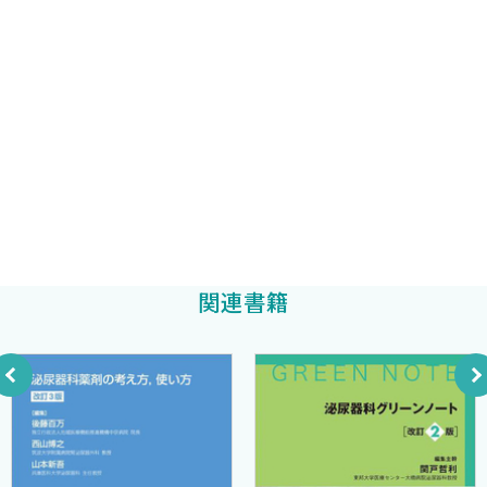
3—b前立腺肥大症（体積50 mL以上）に対するUroLift 〈工藤大
輔〉
札幌医科大学泌尿器科講師
京田 有樹
4—a 前立腺肥大症（vertical urethra）に対するUroLift 〈阿南
剛〉
日本大学医学部泌尿器科学系泌尿器科学分野准教授
4—b前立腺肥大症（vertical urethra）に対するUroLift 〈南 秀
大日方大亮
朗〉
5 前立腺肥大症（中葉肥大合併）に対するUroLift 〈阿南 剛〉
6—a 前立腺肥大症（尿閉症例）に対するUroLift 〈阿南 剛〉
6—b前立腺肥大症（尿閉症例）に対するUroLift 〈松岡俊光〉
7—a 前立腺肥大症（左右非対称肥大症例）に対するUroLift 〈阿
関連書籍
南 剛〉
7—b前立腺肥大症（左右非対称肥大症例）に対するUroLift 〈牧野
雄樹〉
8 前立腺肥大症（再発症例）に対するUroLift 〈阿南 剛〉
8.UroLift術後尿道カテーテルフリーの工夫 〈南 秀朗〉
9.UroLiftの術後管理，合併症対策 〈藤島洋介〉
10.UroLiftにおける抗凝固薬・抗血小板薬の取り扱い方法 〈阿南