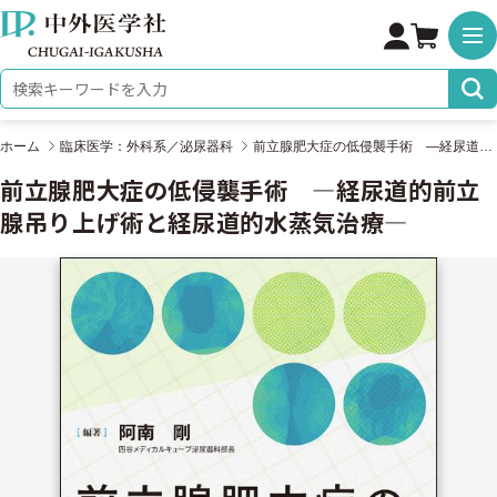
株式会社 中外医学社
検索キーワード
ホーム
臨床医学：外科系／泌尿器科
前立腺肥大症の低侵襲手術 ―経尿道的前立腺吊り上げ術と経尿道的水蒸気治療―
前立腺肥大症の低侵襲手術 ―経尿道的前立
腺吊り上げ術と経尿道的水蒸気治療―