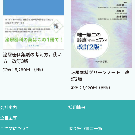
剛〉
11.UroLiftにおける麻酔方法の選択 〈阿南 剛〉
12.クリニックでの日帰りUroLift 〈副田雄也〉
13.Rezum：機材，使用機器 〈大日方大亮〉
14.Rezum：初心者に推奨される症例の選択基準 〈京田有樹〉
15.Rezum：初執刀までの準備と心構え，手術説明（トラブル回
泌尿器科薬剤の考え方，使い
避） 〈森田 將〉
方 改訂3版
16.Rezum手術法
定価：5,280円（税込）
1—a 前立腺肥大症（体積80 mL未満）に対するRezum 〈芳賀一
泌尿器科グリーンノート 改
訂2版
徳〉
1—b前立腺肥大症（体積80 mL未満）に対するRezum 〈藤島洋
定価：7,920円（税込）
介〉
2—a 前立腺肥大症（体積80 mL以上）に対するRezum 〈芳賀一
会社案内
採用情報
徳〉
企画応募
2—b前立腺肥大症（体積80 mL以上）に対するRezum 〈松谷
亮，岩村大径〉
ご注文について
取り扱い書店一覧