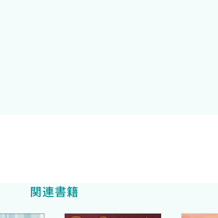
頚部痛から足痛まで8つの部位に分け，「疼痛」を主訴に
こと）を用いて紹介します．特別編ではよく使う鎮痛薬の
っては当たり前の内容です．
を診る医師でも「できる」内容に絞り込んで記載しました
骨がイメージできるようにしました．
……という三次救急を想定される方もいるかもしれません
関連書籍
す．本文に出てくるRはそんな地域の病院で働く初期研修医
定基準