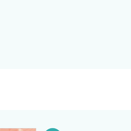
来院する患者さんの診断プロ
使い分けとシーネ固定を解説し
．特に解剖と鑑別疾患のつな
が，今回は地域の一次二次救
．●は経験ある整形外科医をイ