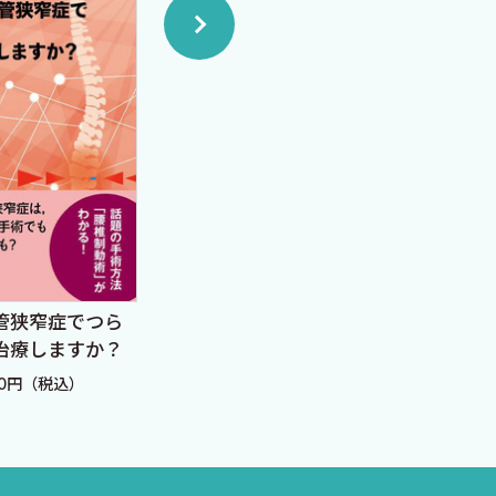
ケースというよりは，地味で
身です．みなさんと一緒に研
機構千葉医療センター，成田
んには感謝の気持ちを伝えた
．本当にありがとうございまし
管狭窄症でつら
総合診療の地図帳 広大
プラ
治療しますか？
で複雑な世界を迷わずつ
がん
なぐために
ラリ
00円（税込）
定価：6,380円（税込）
定価：
ク