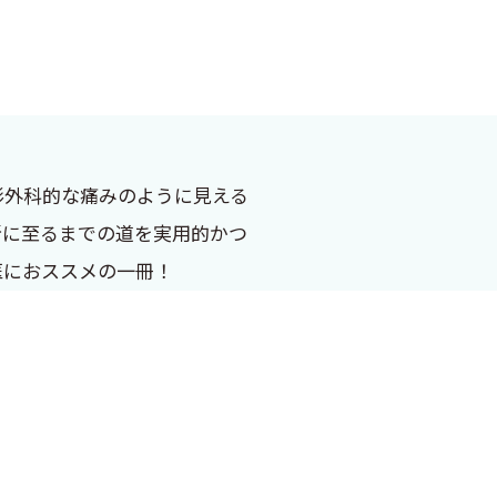
形外科的な痛みのように見える
断に至るまでの道を実用的かつ
医におススメの一冊！
でしょうか，なりたての若手