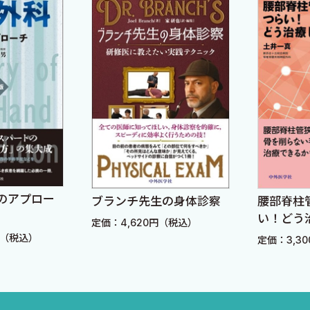
を多く選びました（一部小児疾患も含む）．チャンピオン
づく体験をしてもらえたらと思います．私自身まだ修行の
院，千葉大学医学部附属病院，習志野第一病院，国立病院
院，坂総合病院の先生方，コメディカルスタッフのみなさ
わりました．その内容は本書にも色濃く反映されています
）
のアプロー
ブランチ先生の身体診察
腰部脊柱
）
い！どう
定価：4,620円（税込）
st
円（税込）
定価：3,3