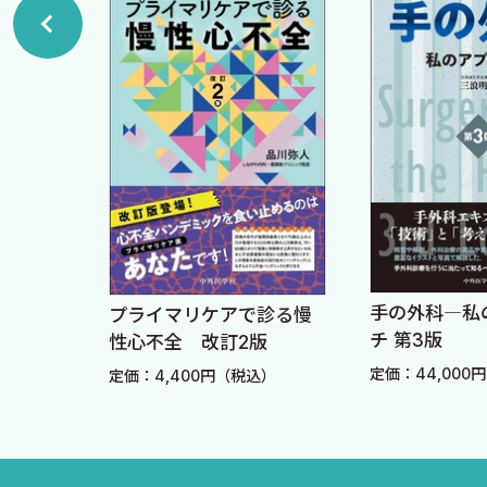
（6）頚椎レントゲン3 方向の確認ポイント
扱う症例は比較的頻度の高い疾患やよく見逃される疾患
（7）頚椎カラー解除基準
すが，大切な症例です．
（8）交通事故の時，発行する診断書は主に2種類
この書籍をきっかけに，少しでも整形外科疾患の診断に近
（9）頚椎カラーは大きく2種類
鑽を積めたら最高に嬉しいです．
■ Diagnosis 中心性頚髄損傷
最後に，これまでお世話になった総合病院国保旭中央病
・もし自分が外来で診るなら〜中心性頚髄損傷〜
赤十字病院，小見川総合病院，医療法人社団翠明会山王病
■ 症例（2） 46 歳女性 3 日前からの左頚部痛
いです．そして師である古志貴和先生には多くのことを教
・POINT
た．
（10）頚椎症性神経根症の高位診断（頻度と上肢痛
手の外科―私
ー職人
プライマリケアで診る慢
（11）頚椎症性神経根症の高位診断（筋力と腱反射
チ 第3版
性心不全 改訂2版
2020年12月
）
（12）Spurling test とShoulder abduction relief te
定価：44,000
定価：4,400円（税込）
藤井達也
■ Diagnosis 頚椎症性神経根症
・もし自分が外来で診るなら〜頚椎症性神経根症〜
■ 頚部痛の鑑別疾患と概観