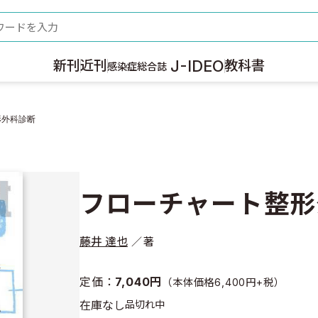
ード
J-IDEO
新刊
近刊
教科書
感染症総合誌
形外科診断
フローチャート整形
藤井 達也
著
定価：
7,040円
（本体価格6,400円+税）
在庫なし
品切れ中