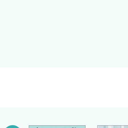
1 頚部痛
内容は大きく症候編と特別編に分かれていて，症候編では
■ 頚部痛をみたら何を考える？
セスをフローチャート（整形外科医が頭の中で考えている
・肩痛ではないか
ます．
・外傷か
難易度は，専門医向けではなく，
・上肢症状があるか
・整形外科診療に携わるプライマリケア医
■ Flowchart
・救急外来でwalk in症例を診る初期研修医
■ 症例（1） 25 歳男性 交通事故後で頚が痛い
・卒後3年目の駆け出し整形外科医
・POINT
に向けたものです．したがって熟練した整形外科医にと
（1）頚椎ROM（関節可動域）
ただ，わかりやすさを追求し，たとえ初めて整形外科疾患
松江病院 整形外科
（2）Cervical line
がりがわかるようイラストは骨だけでなく体表から内部の
藤井達也
著
（3）頚髄症（頚髄損傷）と神経根症の違い
また，整形外科と言えば，開放骨折を緊急手術で創外固定
（4）頚髄損傷の高位診断
急病院の救急外来やER，クリニックなどを想定していま
（5）外傷患者に頚椎レントゲン撮影を行うかの決
メージしました．