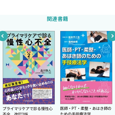
熊本赤十字病院総合内科
複数の臓腑にまたがる病態
も長期間，主流であった漢方の考え方に類似したものでもありま
加島雅之
著
外感病
す．こう書いてあると，既におわかりかもしれませんが，日本の漢
関連書籍
方は独自の進化を歩んだいわば“ガラパゴス”です．この特徴的進化
4 漢方の診察の基本
の良さを理解するためにも全体像を把握することは必要です．
漢方ではどんなことを注意して“視る”の？
（このあたりの事情や内容は本書を読んでいる内においおいわか
漢方ではどんなことを注意して“聴く”の？“嗅ぐ”の？
って頂けると思います）．臨床の処方例では，ある程度有名な処
漢方ではどんなことに注意して“話をきく”の？
方の使い方は盛り込みましたが，筆者が実際に使用してみて効果
漢方ではどんなことを注意して“触る”の？
を実感できた内容を中心に選んで書いてみました．筆者は年間8万
人弱の救急患者（内，8千台弱の救急車）がくる日本でも屈指の救
5 漢方ではどんなふうに診断をつけるの？
命センターをもつ総合病院の総合内科医として，カゼから，かなり
（「大まかに病態分類（八綱弁証）」，「どのような原因，ど
専門性の高い病態までほぼ内科の全領域を診療しています．こう
のような邪があるか分析」，
した臨床経験から，西洋医学の標準治療で本当に困難を要すると
「精気の異常の分析」，「臓腑の異常の分析」）
ころに対する漢方薬の使用例という観点でまとめています．また
極力，医療用漢方製剤の枠組みのみで書いています．このため，有
6 漢方の治療方針と代表的生薬・処方
名な漢方処方が載せられていないところもあります．また，もっ
漢方の治療方針
医師・PT・柔整・あはき師の
プライマリケアで診る慢性心
とこんな使い方があるというご意見があるかもしれません．この
生薬の性質
ための手技療法学
不全 改訂2版