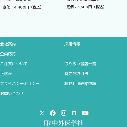
点はご容赦ください．できるだけ，漢方の全体的な内容を書きま
気に働きかける生薬
定価：5,500円（税込）
定価：4,400円（税込）
したので思いの外，ページが増えてしまいました．こんな多くの
気の流れを促進する生薬／気を補う生薬
内容は大変！と感じられるかもしれません．でも，この本を最後
血に働きかける生薬
まで読み終わられた時には，闇の中で茫洋としていた漢方の世界
血の流れを促進する生薬／瘀血を除く生薬／血を補う生薬
に，新しい光が差すと信じています．
津液に働きかける生薬
津液の代謝を促進する生薬／痰を溶かして除く薬，飲を除く薬
会社案内
採用情報
では早速，目くるめく，漢方ワールドの“扉”をノックしてみま
津液や陰を補う生薬
企画応募
しょう！！
体を温める生薬
ご注文について
取り扱い書店一覧
体を冷やす生薬
最後に，私が執筆している間に，大変な思いをして，新しい命を
正誤表
特定商取引法
特殊な気の動きをさせる生薬
生み育ててくれた和歌子と，やってきてくれた沙和，そして支えて
気に働きかける処方
プライバシーポリシー
転載利用許諾申請
くれた両家の両親，周囲の多くの人々，また，この偉大な英知を
気の流れをよくする処方／気を補う処方
培い，伝えてくださった先達に感謝とともに本書を捧げます．
お問い合わせ
血に働きかける処方
血の流れを促進する処方，血を補う処方／瘀血を除く処方
2014年3月
血に寒熱が結びついた病態への処方
熊本赤十字病院 総合内科
津液に働きかける処方
加島雅之