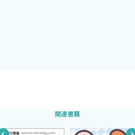
検体や血液検体の採取法や保存法についてもCOLUMNとしてあげ
2 慢性腎臓病（CKD）と尿検査・腎機能検査
ました．本書がかかりつけ医や研修医，若手医師の皆さん，学校
A．尿検査・腎機能検査の意義は？
医や産業医の方々，臨床検査技師の皆さんにご活用いただけるこ
B．CKDの原因疾患は？
とを願っています．また，医学生にとっても有用な解説書になると
思います．わかりやすいように心がけ記載しましたが，記載の過不
3 尿検査（urinalysis）
足もあろうかと思いますので，皆さまの忌憚のないご意見をお待
A．尿はどのようにしてつくられる？
ちしています．
B．尿量の変化はどうして起こる？
最後にこれまで大変ご協力いただきました白𡈽 公先生（現，
C．尿の外観で疾患はわかる？
白𡈽内科院長）ならびに久野 豊先生（順天堂大学医学部附属順
1 色調
天堂越谷病院検査科技師長）に厚くお礼申し上げます．また，出
2 混濁
版にいろいろご尽力いただきました中外医学社の小川孝志部長に
3 泡
深謝いたします．
医療法人松和会理事長・順天堂大学名誉教授
4 臭い
富野康日己
著
D．尿の成分は正常と異常で異なる？
2023年 1月
1 正常尿での成分
関連書籍
新型コロナウイルス感染症の一日も早い終息を願って
2 病的尿での成分
富野康日己
4 尿試験紙法定性検査