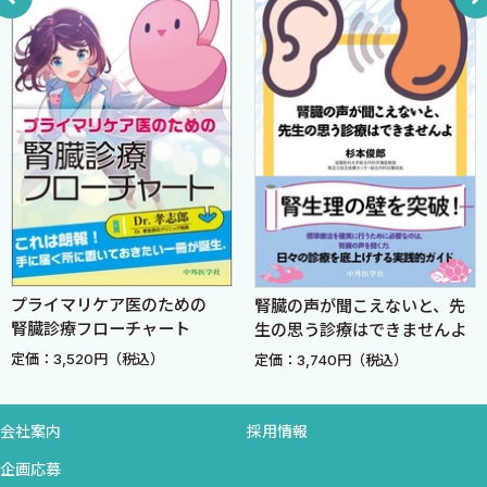
A．尿比重とは？
1 尿比重と尿浸透圧の関係は？
B．尿反応（pH: 水素イオン指数）とは？
C．尿蛋白（urinary protein）とは？
1 尿蛋白陽性とその解釈
D．尿糖（urinary glucose）とは？
1 健常者の尿中ブドウ糖
2 採尿時間
3 試験紙法（定性・半定量検査法）
4 尿糖陽性とその解釈
プライマリケア医のための
腎臓の声が聞こえないと、先
E．尿潜血反応［試験紙法］（urine occult blood reaction）と
腎臓診療フローチャート
生の思う診療はできませんよ
は？
定価：3,520円（税込）
定価：3,740円（税込）
1 赤血球
2 ヘモグロビン尿
会社案内
採用情報
3 ミオグロビン尿
F．尿中ケトン体（urinary ketone body）とは？
企画応募