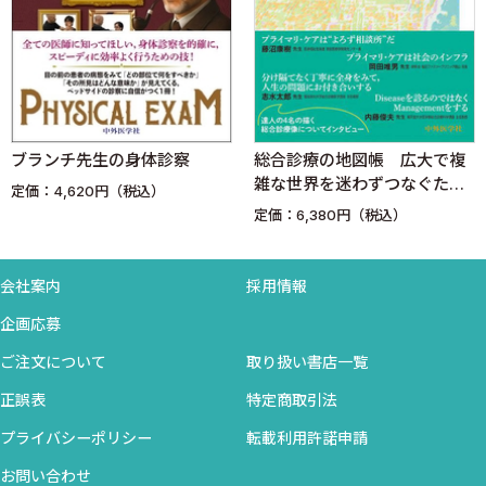
26 咳嗽（呼吸/下気道・循環器疾患以外）
27 胸部異常影のない慢性咳嗽（感冒後を除く）
28 労作時の息切れ
29 呼吸困難（呼吸・循環器疾患以外）
30 急性呼吸困難（心臓由来以外）
31 慢性呼吸困難（心臓由来以外）
察
総合診療の地図帳 広大で複
健診・人間ドックハン
32 嚥下困難/嚥下障害
雑な世界を迷わずつなぐため
ク 改訂8版
33 Strep throat
に
定価：6,380円（税込）
定価：6,600円（税込）
34 急性の「発熱＋頸部痛」
35 急性の「発熱＋肩関節痛」
会社案内
採用情報
36 発熱＋頭痛（髄膜炎以外の感染症）
37 浮動性めまい
企画応募
38 「ふらつき」の要因（内耳性や脳血管障害以外の病態）
ご注文について
取り扱い書店一覧
39 脳血管障害による回転性めまい
正誤表
特定商取引法
40 回転性めまい（BPPV以外）
プライバシーポリシー
転載利用許諾申請
41 失神
42 寝汗
お問い合わせ