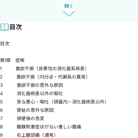
そして，端的な「まとめ」
開く
昨今のこういう医学書や医学雑誌によって，皆さんの超絶優秀な頭
目次
脳はゆるゆるに緩んでしまいました．
本当の意味で勉強になっているのはそういう本を書いている著者
目次
本人ですよね．
元来教科書というのは難解なことが当たり前．というか，読者に
第1章 症候
阿らないスタンスだったはずです．
1 食欲不振（非悪性の消化器系疾患）
わからないことは，調べましょう．
2 食欲不振（内分泌・代謝系の異常）
気づいたことは，余白に書き込みましょう．
3 食欲不振の意外な原因
「これは違う」と思ったら周囲と議論しましょう．
4 消化器疾患以外の嘔吐
そして，
5 急な悪心・嘔吐（頭蓋内・消化器疾患以外）
自分なりの考えを構築しましょう．
6 便秘の意外な原因
それが，「知識をつける」ということだったと思います．
7 排便後の急変
こういうプロセスを経た上での疑問点や意見は，國松史上初とな
8 腹膜刺激症状がない激しい腹痛
りますが，受け付けることにしました．詳しくは中外医学社のホ
9 右上腹部痛（通常）