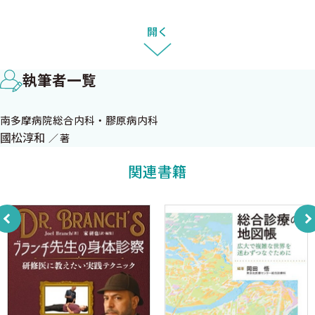
ームページをご確認ください．
10 右上腹部痛＋ショック
11 右上腹部痛＋不明熱
開く
最後にこれだけ吐露させてください．
12 右下腹部痛（通常）
文章を書くことよりも，頭脳をひどく使い，そして疲れました．
13 右下腹部痛＋ショック
執筆者一覧
14 右下腹部痛＋不明熱
2020年1月
15 左上腹部痛（通常）
医療法人社団永生会南多摩病院
南多摩病院総合内科・膠原病内科
16 左上腹部痛＋ショック
國松 淳和
國松淳和
著
17 左上腹部痛＋不明熱
18 左下腹部痛（通常）
関連書籍
19 左下腹部痛＋ショック
20 左下腹部痛＋不明熱
21 右flank pain（体幹の右側の痛み）
22 左flank pain（体幹の左側の痛み）
23 狭心痛らしくない胸痛
24 発熱＋胸痛
25 急性咳嗽