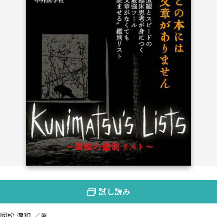
試し読み
國松 淳和
著