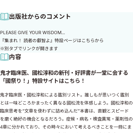
出版社からのコメント
PLEASE GIVE YOUR WISDOM…
『集まれ！ 読者の叡智よ』特設ページは
こちらから
※別タブでリンクが開きます
内容
鬼才臨床医、國松淳和の新刊・好評書が一堂に会する
「國祭り！」特設サイトはこちら！
鬼才臨床医・國松淳和による鑑別リスト。誰しもが思いつく鑑別
とは一味どころかまったく異なる國松流を体感しよう。國松淳和の
臨床思考を“文章を使わずに詰め込んだ”本書は、直観とスピード
を磨く絶好の機会となるだろう。症候・病名・検査異常・薬剤性の
4章に分かれており、その時々において考えるべきことを一冊にま