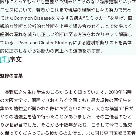
医師にとってもっとも重要かつ掴みどころのない臨床推論というプ
ロセスにおいて，著者がこれまで現場の経験や日々の努力で集め
てきたCommon Diseaseをマネする疾患“ミミッカー”を挙げ，直
観的な診断と分析的な診断を上手く組み合わせることで効率よく
鑑別の漏れを減らし正しい診断に至る方法をわかりやすく解説し
ている．Pivot and Cluster Strategyによる鑑別診断リストを具体
的に提示しながら診断力の向上への道筋を示す書．
序文
監修の言葉
長野広之先生は学生のころからよく知っています．2010年当時
の大阪大学で，関西で（おそらく全国でも）最大規模の医学生を
集めた勉強会が開かれた際にお招きいただき，大きな講堂で1日が
かりの勉強会を皆で行ったことがありました．その主催者のひと
りが長野君でした．そこから十数年がたち，こうして今でも親交
を保ってくださっている彼からの友情と，また同じ専門領域で著者