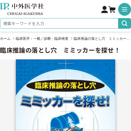
株式会社 中外医学社
検索キーワード
ホーム
臨床医学：一般／診断・臨床検査
臨床推論の落とし穴 ミミッカーを探せ！
臨床推論の落とし穴 ミミッカーを探せ！