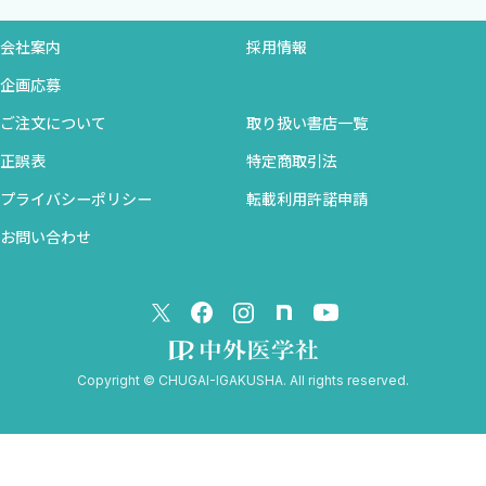
［コラム］抗コリン性トキシドロームについて
キーフレーズとは「鑑別を絞るために適切に表現された
3 甲状腺クリーゼ
会社案内
採用情報
problem」を指す．診療から得た病歴，身体所見，ラボデータとい
［コラム］ショックバイタルが改善しないときに念頭に置くべき
った情報を正しく医学言語化し，鑑別が絞りやすいように上手く
企画応募
疾患
選択し組み合わせることでキーフレーズを作成する．この作業を行
ご注文について
取り扱い書店一覧
うことで効率よく鑑別診断を絞り込むことができる．このキーフ
5 感冒，インフルエンザ
正誤表
特定商取引法
レーズについては「ジェネラリストのための内科診断キーフレー
感冒，インフルエンザとは？
プライバシーポリシー
転載利用許諾申請
ズ」（医学書院；2022年）で扱っているので，興味がある方は読
1 伝染性単核球症（様症状）
んで頂きたい．
お問い合わせ
2 麻疹
今回本書では，もう1つのミミッカーを扱っている．診療中に診
3 風疹
断を俯瞰的に見直すのは難しい．その日の体調や現場の忙しさで
［コラム］麻疹，風疹とワクチン接種歴
論理的な考えができず，初めに思いついた診断から離れられない
4 成人Still病
経験は誰でもしたことがあるのではないだろうか．しかし，初めに
5 急性心筋炎
直観的に思いついた診断にはバイアスがかかっていることが多
Copyright © CHUGAI-IGAKUSHA. All rights reserved.
［コラム］COVID-19
い．そこでミミッカーの考え方は，直観的な診断と分析的な診断
6 上気道症状の3つのうち1つのみきたす疾患
を上手く組み合わせる方法である．直観的な診断のミミッカーと
［コラム］初期に発熱以外に所見の乏しい感染症
なる疾患を考えることで，労力少なく鑑別の漏れを減らすことが