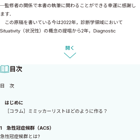
─監修者の関係で本書の執筆に関わることができる幸運に感謝し
ます．
この原稿を書いている今は2022年，診断学領域において
Situativity（状況性）の概念の提唱から2年，Diagnostic
Excellenceやダニエル・カーネマンらによるNoiseの概念が打ち出
されて1年という，まさに診断学業界が大きく動いている時期で
開く
す．状況性や不確実性の中において，しかしその中核に位置する診
断プロセスの要素は依然，医師の思考であることは変わらないで
目次
しょう．
本書は，医師の診断思考におけるもっとも自然でエネルギー倹
目 次
約性の高いプロセスのひとつであるPivot and Cluster Strategyを活
用したCluster（鑑別診断リスト）の具体的な提示と言えます．認
はじめに
知診断理論としてはベイズ確率論，閾値モデル，およびメタ認知
［コラム］ミミッカーリストはどのように作る？
の概念を包含したものであり，また最近は件のカーネマンの文献
でも扱われるDecision Hygiene（決定衛生と訳されるでしょう
1 急性冠症候群（ACS）
か）の戦略の観点からも，このようなリストの具体的提示は臨床
急性冠症候群とは?