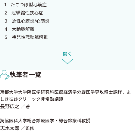
的な効果が高いものと考えられます．本書ではこのような「似た
1 たこつぼ型心筋症
もの疾患」が旧来より慣用されるmimicker（ミミッカー）として
2 冠攣縮性狭心症
リストアップされています．ミミッカーをリストアップしたのち
3 急性心膜炎/心筋炎
に重要なことはそれぞれの疾患の「差分」の理解が重要で，具体
4 大動脈解離
的な鑑別ポイントは何か，というillness scriptの違いを理解するこ
5 特発性冠動脈解離
とが鑑別上，次の要点となります．この点についても本書は表と詳
6 その他
細な長野先生の記述を通し，丁寧に説明が加えられています．こ
開く
の辺りの作りは，長野先生のこれまでの内科医としての研鑽の中
2 肺炎
で培われた真摯な姿勢が大変反映されていると感じます．また，作
肺炎とは？
成の中で長野先生と相談しましたが，本書は若手医師向けの書籍
執筆者一覧
［コラム］誤嚥性肺炎を診るときに考えること
ということを念頭に執筆され，そのため後輩向けの視点を大切に
1 心原性肺水腫
したいという思いから作成されているため，そのような論調での
京都大学大学院医学研究科医療経済学分野医学専攻博士課程，よ
2 特発性器質化肺炎，慢性好酸球性肺炎
記載をご理解いただけますと幸甚です．
しき往診クリニック非常勤講師
3 結核
最後に，本書の監修作業において忍耐強くお付き合いくださっ
長野広之
著
4 悪性腫瘍
た中外医学社の宮崎雅弘様，桑山亜也様，皆様に心より感謝申し
5 肺梗塞
獨協医科大学総合診療医学・総合診療科教授
上げます．
6 その他
志水太郎
監修
本書が読者の皆様にとって明日からの診療に役に立ち，診断の