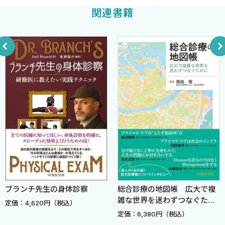
質の向上に貢献することを心より願っています．
関連書籍
3 喘息
喘息とは?
2022年11月
［コラム］アスピリン喘息について
獨協医科大学 総合診療医学・総合診療科 教授
1 心不全
志水太郎
2 COPD
3 アナフィラキシー
4 EDAC，気管支軟化症
序文
5 声帯機能不全
6 その他
臨床推論は掴みどころのないプロセスである．医師になりたて
の頃，上級医が診断に至る思考過程が全くわからなかった．疾患
4 敗血症
を勉強しても，自身でまた症候からその疾患を診断できるのか自信
敗血症とは？
が持てなかった．「キーフレーズとミミッカー」．自分は今この2
1 熱射病（heat stroke）
つを臨床推論の切り口として持っている．日々の臨床や臨床推論
ブランチ先生の身体診察
総合診療の地図帳 広大で複
［コラム］無汗症の背景疾患は？
の勉強会，そしてケースを読む際などで診断に迷ったら，「この
雑な世界を迷わずつなぐため
［コラム］抗コリン作用は副作用の宝庫！
定価：4,620円（税込）
症例をキーフレーズ化するなら何なのか」「ミミッカーの視点で考
に
定価：6,380円（税込）
2 薬剤誘発性高体温症
えると正しい診断にたどり着けないか」を考えている．