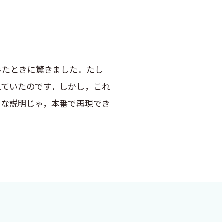
みたときに驚きました．たし
れていたのです．しかし，これ
象的な説明じゃ，本番で再現でき
違う」と思い，大学から飛び
多数開催されており，疑う疾患
かく大事」という言葉に何度も出
た．しかし，型を作って覚え
ってしまうことに気付きまし