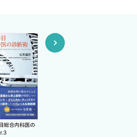
く，全ての主訴でTime
，医学生や，医師以外の医療
な流れで問診すればスムーズに
章の冒頭をみるだけで，フロー
ろを読むだけでも十分な学習
ある全ての医療従事者の皆さ
ャート化のアドバイスをくれ
TE
年目総合内科医の
臨床推論の落とし穴 ミ
―JB
r.3
ミッカーを探せ！