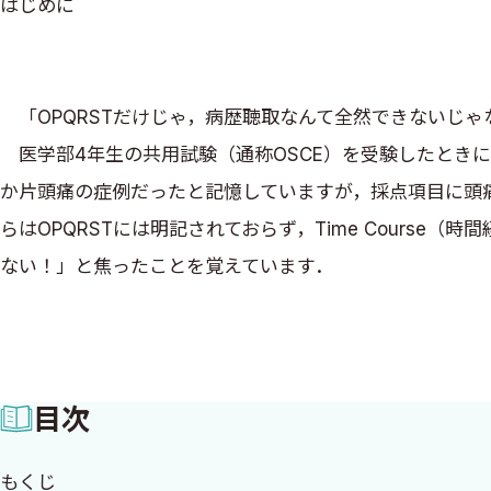
はじめに
「OPQRSTだけじゃ，病歴聴取なんて全然できないじゃ
医学部4年生の共用試験（通称OSCE）を受験したときに
か片頭痛の症例だったと記憶していますが，採点項目に頭
らはOPQRSTには明記されておらず，Time Cours
ない！」と焦ったことを覚えています．
その後，「もっと効率よく網羅的に病歴を取りたい」，
出して，医学生向けの勉強会に出席するようになりました
の可能性を上下させる特異的な所見を理解することの重要性を
目次
会いました．しかし「Time Courseって何を聞けばい
それから，臨床推論に関する書籍を読み漁り，主訴ごとに
もくじ
る方法は，脳に対する負担がとても大きく，作った直後や