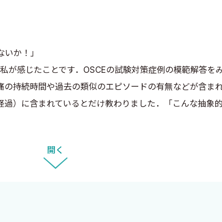
ないか！」
私が感じたことです．OSCEの試験対策症例の模範解答を
痛の持続時間や過去の類似のエピソードの有無などが含ま
e（時間経過）に含まれているとだけ教わりました．「こんな抽
「大学の定期試験や国家試験対策だけで満足するのは何か
開く
．そこでは，臨床推論をいかに適切に行うかのセミナーが
学びました．そしてそこでも「Time Courseがとに
いの？」という疑問の解決には至りませんでした．
型を作ればよいと考えて，自分なりに大量の型を作りまし
試験前には有効であるものの，気がつくとどんどん忘れてい