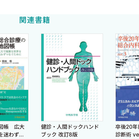
関連書籍
病歴の型を覚えるアプローチとは異なり，痛みの主訴だけでな
ァベットから単語を想起するのも容易なので，医師のみならず
遭遇する主訴をどのように問診で紐解いていくか，どのよう
，みやすいように図表をふんだんに取り入れています．各
た．最初はフローチャートと図表をみて，興味があるとこ
解剖アプローチへ
医師，若手医師，研修医，医学生，病歴聴取をすることが
的な病歴聴取をぜひ体験してみてください！
生方，職場の皆さん，そして，いつも私を支え，フローチ
いと思います．
図帳 広大
健診・人間ドックハンド
卒後20
を迷わずつ
ブック 改訂8版
診断術 ve