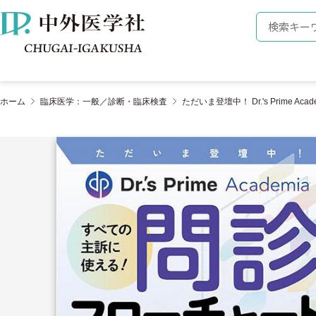
株式会社 中外医学社
検索キーワ
ホーム
臨床医学：一般／診断・臨床検査
ただいま登壇中！ Dr.'s Prime 