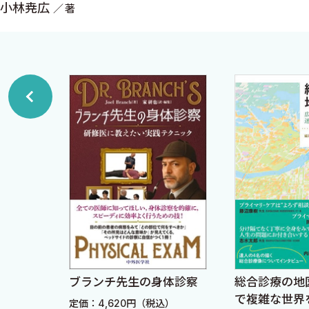
小林尭広
著
誕生しました．
第2章 各論 A―疼痛編
「PODCAST法」は，従来のOPQRSTや，疾患ごとに
1▶胸痛 chest pain
Courseを具体化することができます．さらに，アルフ
1．「胸痛」の病歴聴取とred flag signを考える
従事者の方にも簡単に使えるゴロになっています．
2．診療セッティングで有病率は変化する
本書では，この「PODCAST法」に基づいて，頻繁に
3．初期対応では致死的胸痛を念頭に置く
診断に至るかを，フローチャートでまとめました．そして
4．PODCAST法で胸痛を分解する
チャートと病歴聴取での重要点がわかるように構成しまし
5．PODCAST法による病歴聴取の有用性
効果が得られます．
6．PODCAST法で致死的疾患でなさそうと思ったら
本書はプライマリケア（総合診療・家庭医療）に関わる
2▶頭痛 headache
んを対象としています．「PODCAST法」を使った網羅
1．まずは2次性頭痛を除外する
最後に，私に成長のきっかけを与えてくださった全ての先
2．頭痛の疫学
た妻と，執筆を応援してくれた2人の息子たちに感謝した
ー職人
ブランチ先生の身体診察
総合診療の地
3．各疾患の解説
で複雑な世界
）
定価：4,620円（税込）