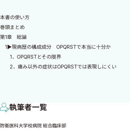
た．
本書の使い方
そして，「全ての主訴に使える病歴聴取の型はないのだろ
巻頭まとめ
把握に経過図を使うようになり，患者さんと一緒に図を書くこ
第1章 総論
Time Courseの構成成分を書き出して，図式化に必
1▶現病歴の構成成分 OPQRSTで本当に十分か
トの頭文字にして覚えていました．
1．OPQRSTとその限界
その頃，ドクターズプライムという会社がオンライン勉強
2．痛み以外の症状はOPQRSTでは表現しにくい
6年目に過ぎない私が立候補したところ，無事に講演の機
2▶新しい病歴聴取の型 PODCAST法
トの中に，「このゴロじゃ覚えにくい」という大変貴重な
1．PODCAST法
ハッとさせられたのを鮮明に覚えています．
2．PODCAST法で経過をイメージする
誰もが覚えやすいゴロはないかと考えながら数ヶ月が過ぎ
執筆者一覧
3▶尤度比 病歴と所見の診断性能の理解のために
のアップデート情報を流し聞きしていたとき，「ポッドキャス
1．尤度比の前に，感度と特異度を考える
いうゴロでTime Courseが網羅できることに気づいたので
防衛医科大学校病院 総合臨床部
2．尤度比の定義と臨床応用
こうして，自分の長年の悩みと，ドクターズプライムのオン