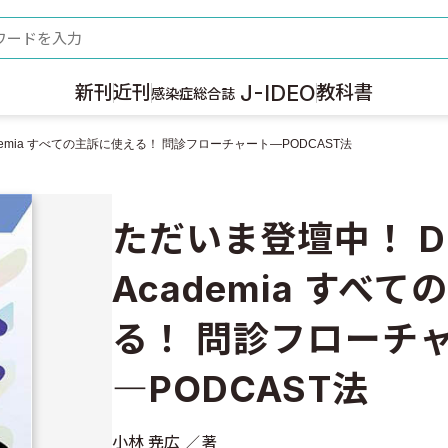
ード
J-IDEO
新刊
近刊
教科書
感染症総合誌
Academia すべての主訴に使える！ 問診フローチャート―PODCAST法
ただいま登壇中！ Dr.'
Academia すべ
る！ 問診フローチ
―PODCAST法
小林 尭広
著