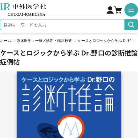
株式会社 中外医学社
検索キーワード
ホーム
臨床医学：一般／診断・臨床検査
ケースとロジックから学ぶ Dr.野口の診断推論 症例帖
ケースとロジックから学ぶ Dr.野口の診断推論
症例帖