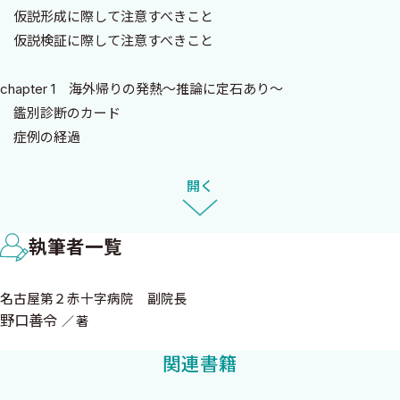
仮説形成に際して注意すべきこと
2018年3月吉日 名古屋にて
仮説検証に際して注意すべきこと
野口善令
chapter 1 海外帰りの発熱〜推論に定石あり〜
鑑別診断のカード
症例の経過
なじみのない輸入感染症の臨床像
●column● マラリア除外診断には，なぜ複数回の検査が推奨
開く
されるのか?
執筆者一覧
chapter 2 嘔気と冷や汗〜危険な雰囲気を感じ取る〜
危険な状況を直感的に認識する
名古屋第２赤十字病院 副院長
鑑別診断のカード
野口善令
著
嘔気・嘔吐のメカニズムと代表的な原因領域
嘔気・嘔吐のcritical ＆ common.
関連書籍
症例の経過