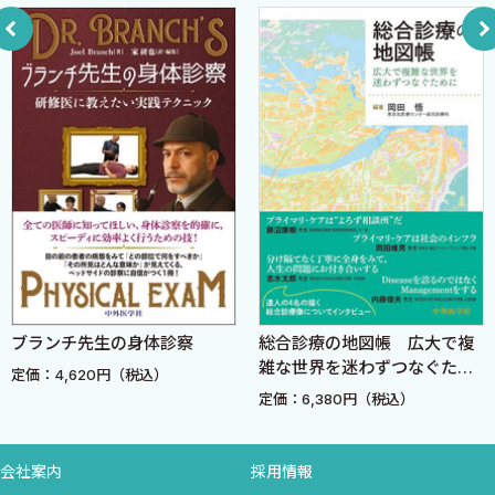
●column● 急性胃腸炎はゴミ箱病名
●column● 他人に説明できない嫌な感覚
chapter 3 寒気とふるえ〜手がかりのない発熱〜
原因不明の発熱に対する考え方
ここに注目しよう
ちょっと見，不明熱へのアプローチ
症例への診断推論
特発性細菌性腹膜炎（SBP）とは?
●column● 「よくわからない発熱には抗菌薬」の末路
chapter 4 発熱しかないがCRP高値〜ちょっと見，不明熱？〜
ブランチ先生の身体診察
総合診療の地図帳 広大で複
症例への診断推論
雑な世界を迷わずつなぐため
定価：4,620円（税込）
症例の経過
に
定価：6,380円（税込）
ちょっと見「不明熱」，発熱早期のアプローチ
発熱が遷延したら
会社案内
採用情報
●column● 古典的不明熱と3 週間ルール