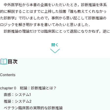
中外医学社から本書の企画をいただいたとき，診断推論を体系
的に解説することはすでに上梓した拙著『誰も教えてくれなかっ
た診断学』で行いましたので，事例から思い起こして診断推論の
ロジックを解き明かす本を書いてみたいと思いました．
診断推論の理論だけでは臨床医にとって退屈になりかねず，逆に
症例の医学的解説をするのみでは普通の症例集になってしまいま
すので，「この症例を診断する思考プロセスの裏にはこんなロジ
開く
ックがあるんだよ」という内容を伝えるべく努力したつもりで
す．体系的な理論の書ではありませんので，どの症例から読み始め
目次
ても，診断の背景にある考え方を勉強できるようになっています．
診断推論は，「この症状にはこのくすり」といったファースト
Contents
エイド的な知識ではなく速効性はないかもしれませんが，日常診
療のなかで意識してくり返し鍛錬することにより診断に筋が通っ
chapter 0 総論：診断推論とは？
てブレないようになります．
直感：システム1
本書が，読者の皆さんの診断推論能力の向上に，ひいては患者さ
推論：システム2
んのアウトカムの改善に役立てば幸いです．
ベテラン臨床医の実際的な診断推論