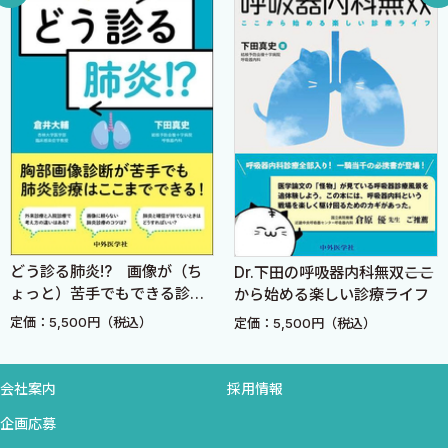
7．肺炎
1）市中肺炎（CAP） 〈蛸井浩行，藤田和恵〉
2）院内肺炎 〈蛸井浩行，藤田和恵〉
3）医療・介護スタッフが肺炎や呼吸器感染症にかかったら？
〈藤田和恵，蛸井浩行〉
4）誤嚥性肺炎の鑑別 ─ 本当に誤嚥性肺炎か？ 〈谷口泰之〉
5）誤嚥性肺炎への対応 〈谷口泰之〉
6）風邪症状 ─ 初診，再診 〈森本耕三〉
う診る肺炎!? 画像が（ち
Dr.下田の呼吸器内科無双――ここ
呼
II．注意すべき疾患
っと）苦手でもできる診療
から始める楽しい診療ライフ
1．救急病態
定価
：5,500円（税込）
定価：5,500円（税込）
1）慢性呼吸器疾患患者のSpO2が低下してきた時 〈林 宏紀〉
2）間質性肺炎患者が急性呼吸不全を示す時 〈林 宏紀〉
3）大量喀血 〈矢嶋知佳，阿部信二〉
会社案内
採用情報
4）窒息 〈五十嵐豊，横田裕行〉
企画応募
5）気道熱傷 〈五十嵐豊，横田裕行〉