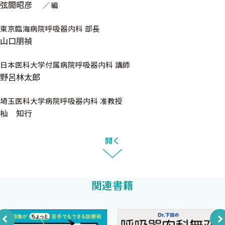
覧として，確認できるものとなっております．
弦間昭彦
編
4．胸痛 〈吉村明修〉
東京臨海病院呼吸器内科 部長
最後になりますが，執筆者の先生方には不躾な「見解」のお願い
山口朋禎
になった部分もあると存じます．お書きいただいた原稿を拝見
5．嗄声-声が嗄れる患者 〈小林研一，山本和男〉
し，正直なところ，想像を越えた内容に，ただ，感謝するばかりで
日本医科大学付属病院呼吸器内科 講師
あります．また，呼吸器内科診療の現場の皆様には，大いに参考
野呂林太郎
6．異常陰影
にしていただける内容の一冊になったと確信しております．幅広
1）類円形の影あるいは結節影 〈廣瀬 敬〉
い皆様にご活用いただいて，皆様のお役に立てる1冊になることを
埼玉医科大学病院呼吸器内科 准教授
2）すりガラス影 〈廣瀬 敬〉
願います．
杣 知行
3）結核様の影 〈奥村昌夫〉
4）胸膜の肥厚・癒着をみたら 〈坂井浩佑，植松和嗣〉
2020年8月
開く
5）縦隔リンパ節の腫大 〈箱崎泰貴，細見幸生〉
日本医科大学学長 弦間昭彦
6）胸水が溜まっているときの鑑別 〈水谷英明〉
7）どのような間質性肺炎なのか？ 〈齋藤好信〉
関連書籍
8）気胸の対応 〈水谷英明〉
9）繰り返す気胸の対応 〈水谷英明〉