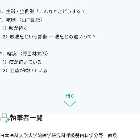
ちの「見解」も参考にしていただければ幸いです．
I．主訴・症例別「こんなときどうする？」
このような構成ですので，網羅的な意味でのオーソドックスな確
1．咳嗽 〈山口朋禎〉
認は，中盤以降のIII〜Vの項目でしていただくこととなります．
1）咳が続く
また，もう一つ，日頃の診療に役立つであろう横断的な内容の
2）咳喘息という診断 ─ 喘息との違いって？
「コツ」集である「VI．お役立ちノート」を最後にまとめており
ます．当にお役立ていただければ幸いです．
2．喀痰 〈野呂林太郎〉
⃝編集方針3 内科専門医制度研修カリキュラムを意識した内容
1）痰が続いている
III章以降の網羅的な部分では，下記のように，内科専門医制度研修
2）血痰が続いている
カリキュラム項目の準拠した項目立てとしており，知識を整理し
やすい構成を心がけました．
3．息切れ
〔III．検査〕（内科専門医制度研修カリキュラム項目準拠），
1）息切れがする 〈山口朋禎〉
開く
〔IV．治療・管理〕（内科専門医制度研修カリキュラム項目準
2）喫煙者の息切れ ─ COPDとは限らない？ 〈山口朋禎〉
拠），〔V．疾患各論〕（内科専門医制度研修カリキュラム項目準
3）Wheezeを確認 ─ 気管支喘息かCOPD増悪か心不全か？
拠）．
執筆者一覧
〈杣 知行〉
これらの章の組立ては，「概要：適応：用意するもの：方法：合
4）明らかな肺内異常陰影のない呼吸困難 〈渥美健一郎，木村
併症・有害事象と対策：患者説明の重要注意点」などであり，一
日本医科大学大学院医学研究科呼吸器内科学分野 教授
弘〉