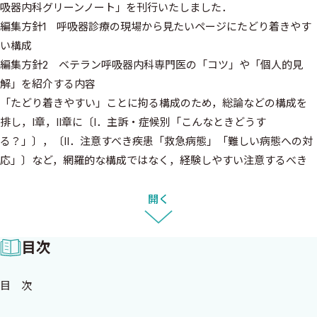
吸器内科グリーンノート」を刊行いたしました．
⃝編集方針1 呼吸器診療の現場から見たいページにたどり着きやす
い構成
⃝編集方針2 ベテラン呼吸器内科専門医の「コツ」や「個人的見
解」を紹介する内容
「たどり着きやすい」ことに拘る構成のため，総論などの構成を
排し，I章，II章に〔I．主訴・症候別「こんなときどうす
る？」〕，〔II．注意すべき疾患「救急病態」「難しい病態への対
応」〕など，網羅的な構成ではなく，経験しやすい注意するべき
症候，病態のポイントをピックアップして，焦点を当てた項目を
配して，前面に出した構成になっております．
開く
そして，それらの章では，「診療のフローチャート：病歴聴取項
目と重要注意点：必要な診察と重要注意点：必要な検査と重要注
目次
意点：治療と重要注意点：インフォームドコンセントと重要注意
点：私の秘訣」という特徴的な項目立てをし，ベテラン呼吸器内
目 次
科専門医の「個人的見解」を紹介する内容を含んでいます．エビデ
ンスの得られにくい診療ポイントなどに対する経験豊かな医師た