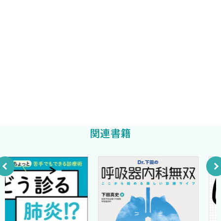
1 気管支喘息を念頭においた問診を！ 問診の流儀
している．ぜひ味わっていただきたい．
2 One airway, One disease
立正佼成会附属佼成病院呼吸器内科
本マニュアルをきっかけとして，一人でも多くの方が呼吸器内科を
中元康雄
3 咳の出現時間は疾患を予想できる？
目指すことを祈って，刊行に際してのメッセージとしたい．
4 好酸球は人気者
東京都交通局職員部労働課健康管理医
5 喘息に似たこわい疾患たち
2019年8月
長友禎子
あんずコラム 咳と胸痛は肋骨骨折も考えよ！
杏林大学呼吸器内科 主任教授
滝澤 始
第3章 身体所見とバイタルサイン
1 バイタルサイン総論：時代を経ても変わらない大事なもの
〈皿谷 健〉
関連書籍
1 ドキドキはどの程度？
2 ドキドキしない疾患群とは？
序 文
3 “寒さの程度”による分類を意識せよ！
4 脈からの診察
2015年秋頃に当院の呼吸器本の作成の話を頂いたと記憶していま
5 急性出血の評価
す．ボスの滝澤 始教授が退官までのあと数年というタイミング
2 視診 〈皿谷 健〉
で，“最後の大仕事（集大成）になる”，とおっしゃっていたのを思
1 “呼吸”は見て感じよ！
い出します．本書の草案を練るにあたり，あんず（杏林大学呼吸器