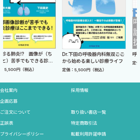
2 “手あて”のはじまり
内科）のカンファレンスで現場の最前線にいる医師たちの生の声
3 爪は全身疾患の窓である
（疑問点や議論した点）をノートに書き留め，Great caseを思い
あんずコラム なぜnailfold capillaryに注目するのか？
起こしながら，かなりの熱量を注入して執筆，編集を行いまし
4 手のガサガサに潜むリスクとは？
た．“こんな困った症例があった”と他病院の先生と話をしている
5 Raynaud現象：膠原病診断への重要なヒント
と，それはほぼ必ず僕たちも通ってきた道であり，僕らなりの答え
6 皮膚も全身疾患の窓である
があることが多かったですが，それは僕らのカンファレンスで議
（ち
Dr.下田の呼吸器内科無双――ここ
呼吸器内科診療の掟
あんずコラム 皮疹と粘膜病変
論になっていたからです．生死に関わる病態を多く扱う呼吸器内科
診療
から始める楽しい診療ライフ
7 全身所見としてとらえる悪性腫瘍
定価：6,380円（税込）
という領域は，さまざまな重大な判断をその都度要し，実際の臨
定価：5,500円（税込）
8 薬疹のキモは“粘膜傷害”と“ウイルス感染”の有無
床は精神的，肉体的にもタフな仕事です．しかし肺は全身疾患の
あんずコラム 薬疹の原則 〜良性のウイルス性皮疹
まさに窓であり，学問的には本当に奥が深いと感じる日々です．助
とDIHS/DRESSの鑑別って？〜
会社案内
採用情報
け合う多くの仲間がいれば研修医からスタッフにいたるまで常に
9 血流と閉塞部位を意識した診察
楽しく正しく頑張れる，持続的な個々の成長が可能であると考え
企画応募
あんずコラム Hodgkinリンパ腫はSVC症候群を起こし
ています．現場で生き抜いてきたたくさんの“愉快なあんずの仲間
ご注文について
取り扱い書店一覧
にくい？
たち”と一緒に，地を這うような地道な努力によって築き上げた本
10 頸部の身体所見から診断を予測せよ！
正誤表
特定商取引法
書のエッセンスは，たくさんの患者の診療を経て医師，看護師，
3 触診 〈皿谷 健〉
プライバシーポリシー
転載利用許諾申請
コメディカルの思いが詰まったメッセージそのもので，時間を経て
1 Virchowリンパ節が危険なワケ