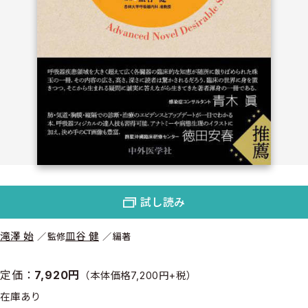
試し読み
滝澤 始
皿谷 健
監修
編著
定価：
7,920円
（本体価格7,200円+税）
在庫あり