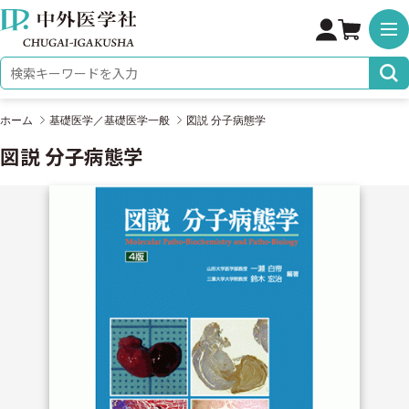
株式会社 中外医学社
検索キーワード
ホーム
基礎医学／基礎医学一般
図説 分子病態学
図説 分子病態学