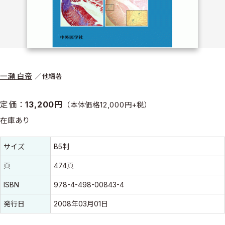
一瀬 白帝
他編著
定価：
13,200円
（本体価格12,000円+税）
在庫あり
書誌情報
書誌情報
サイズ
B5判
頁
474頁
ISBN
978-4-498-00843-4
発行日
2008年03月01日