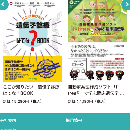
A．遺伝子の本体はDNAである
B．DNAの基本構造
C．RNAの構造
D．ゲノムサイズ
E．クロマチン
F．ヌクレオソーム
G．中期染色体の構造
H．遺伝子の発現調節機構
I．RNAポリメラーゼ
J．転写調節シスエレメント
K．転写因子
ここが知りたい 遺伝子診療
自動家系図作成ソフト「f-
L．クロマチン構造と転写調節
はてな？BOOK
tree®」で学ぶ臨床遺伝学 〜
M．DNAのメチル化と転写調節
遺伝診療からゲノムコホート
定価：5,280円（税込）
定価：4,180円（税込）
2．タンパク質の合成と輸送機構 ＜水野 猛＞
研究まで〜
A．タンパク質合成の概要
会社案内
採用情報
B．遺伝暗号
C．遺伝暗号の解読機構とtRNA