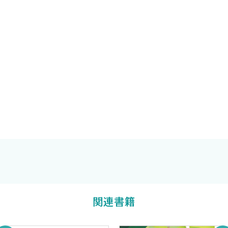
B．ヒトゲノム研究の分子病態学へのインパクト
2．ゲノミクスと病態解析
＜内藤裕二 吉川敏一＞
A．マイクロアレイ技術と種類
B．マイクロアレイの病態解析への応用
C．nutri-genomics/pharmaco-genomics
D．疾病診断への応用
E．テーラーメイド治療への応用
F．SNP解析
G．マイクロRNA解析
3．プロテオミクスと病態解析 ＜谷口寿章＞
A．プロテオミクスとは何か？
B．プロテオミクスの解析技術
一瀬白帝
他編著
C．プロテオミクスによる病態解析とその展望
関連書籍
II．分子病態学の基礎知識
1．遺伝子の構造と発現調節機構 ＜東中川 徹＞