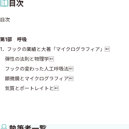
目次
目次
第1部 呼吸
1．フックの業績と大著「マイクログラフィア」
弾性の法則と物理学
フックの変わった人工呼吸法
顕微鏡とマイクログラフィア
気質とポートレイトと
2．1920年代のpH測定：化学者Clarkについて
電極開発者のクラークについて
執筆者一覧
もう一人のクラーク：1910年代からのpHの研究者