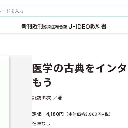
ード
J-IDEO
新刊
近刊
教科書
感染症総合誌
医学の古典をインタ
もう
諏訪 邦夫
著
定価：
4,180円
（本体価格3,800円+税）
在庫なし