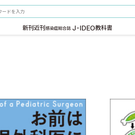
ード
J-IDEO
新刊
近刊
教科書
感染症総合誌