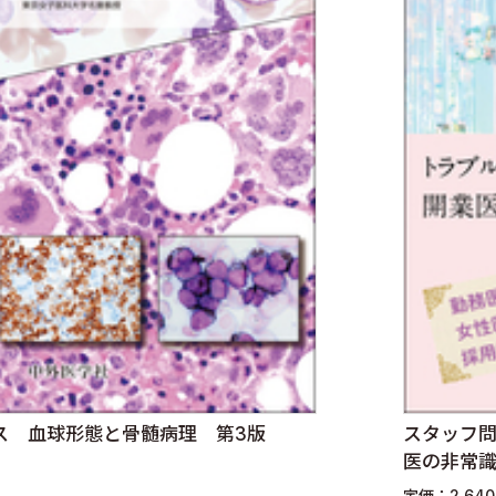
ス 血球形態と骨髄病理 第3版
スタッフ
医の非常
定価：2,64