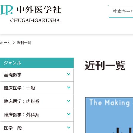
株式会社 中外医学社
検索キーワ
ホーム
近刊一覧
近刊一覧
ジャンル
基礎医学
臨床医学：一般
基礎医学一般
臨床医学：内科系
解剖学
臨床医学一般
臨床医学：外科系
生理学
診断・臨床検査
内科学一般
医学一般
免疫学・血清学
画像医学・放射線医学・核医学
感染症
外科学一般