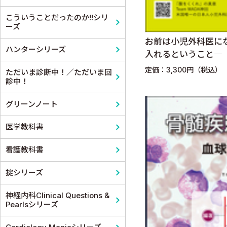
小児科
泌尿器科
こういうことだったのか!!シリ
ーズ
皮膚科
麻酔科学・ペインクリニック
お前は小児外科医に
ハンターシリーズ
入れるということ―
老人医学
定価：3,300円（税込）
ただいま診断中！／ただいま回
診中！
グリーンノート
医学教科書
看護教科書
掟シリーズ
神経内科Clinical Questions &
Pearlsシリーズ