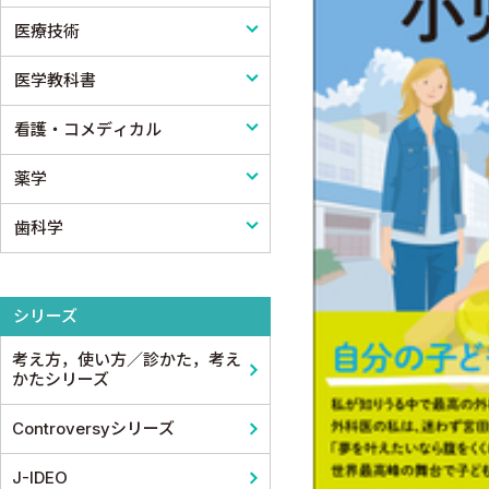
医療技術
公衆衛生学
プライマリケア医学・総合診療
アレルギー・膠原病・リウマチ
脳神経外科
医学一般・医学概論
医学教科書
法医学
救急医学・集中治療医学
内分泌・代謝・糖尿病
心臓・血管外科
医療制度
リハビリテーション技術
看護・コメディカル
癌・腫瘍一般・緩和医療
腎臓
消化器外科
病院管理
鍼灸・柔道整復
医学教科書
薬学
栄養・食事療法・輸液・輸血
血液
小児外科
医療統計
看護
歯科学
薬物療法
脳・神経
形成外科
論文・医学情報
看護教科書
薬学
東洋医学・漢方医学
精神
整形外科
医学教育
コメディカル教科書
基礎歯科学
シリーズ
呼吸器
スポーツ医学
考え方，使い方／診かた，考え
循環器・血管
産婦人科
かたシリーズ
心電図・心音図・心エコー
眼科
Controversyシリーズ
消化器
耳鼻咽頭科・頭頸部外科
J-IDEO