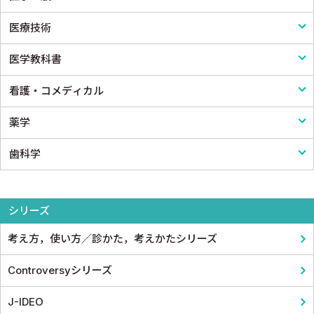
医療技術
公衆衛生学
プライマリケア医学・総合診療
アレルギー・膠原病・リウマチ
脳神経外科
医学一般・医学概論
医学教科書
法医学
救急医学・集中治療医学
内分泌・代謝・糖尿病
心臓・血管外科
医療制度
リハビリテーション技術
看護・コメディカル
癌・腫瘍一般・緩和医療
腎臓
消化器外科
病院管理
鍼灸・柔道整復
医学教科書
薬学
栄養・食事療法・輸液・輸血
血液
小児外科
医療統計
看護
歯科学
薬物療法
脳・神経
形成外科
論文・医学情報
看護教科書
薬学
東洋医学・漢方医学
精神
整形外科
医学教育
コメディカル教科書
基礎歯科学
シリーズ
呼吸器
スポーツ医学
考え方，使い方／診かた，考えかたシリーズ
循環器・血管
産婦人科
Controversyシリーズ
心電図・心音図・心エコー
眼科
J-IDEO
消化器
耳鼻咽頭科・頭頸部外科