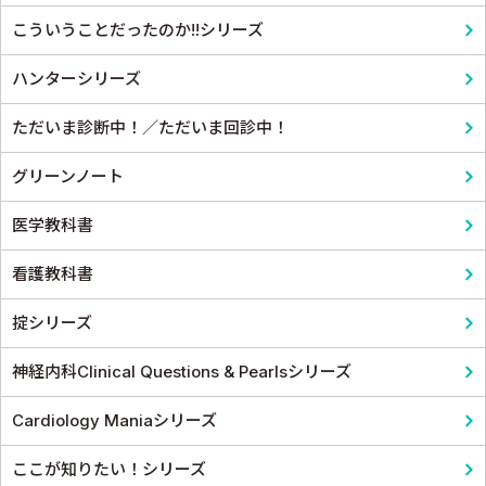
こういうことだったのか!!シリーズ
小児科
泌尿器科
ハンターシリーズ
皮膚科
麻酔科学・ペインクリニック
ただいま診断中！／ただいま回診中！
老人医学
グリーンノート
医学教科書
看護教科書
掟シリーズ
神経内科Clinical Questions & Pearlsシリーズ
Cardiology Maniaシリーズ
ここが知りたい！シリーズ