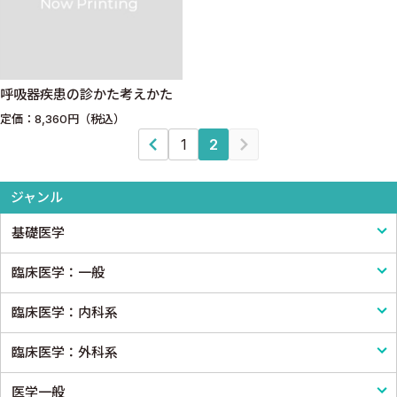
呼吸器疾患の診かた考えかた
定価：8,360円（税込）
1
2
ジャンル
基礎医学
臨床医学：一般
基礎医学一般
臨床医学：内科系
解剖学
臨床医学一般
臨床医学：外科系
生理学
診断・臨床検査
内科学一般
医学一般
免疫学・血清学
画像医学・放射線医学・核医学
感染症
外科学一般