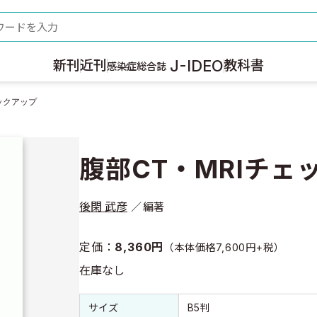
ード
J-IDEO
新刊
近刊
教科書
感染症総合誌
ックアップ
腹部CT・MRIチェ
後閑 武彦
編著
定価：
8,360円
（本体価格7,600円+税）
在庫なし
書誌情報
書誌情報
サイズ
B5判