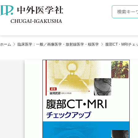
株式会社 中外医学社
検索キーワ
ホーム
臨床医学：一般／画像医学・放射線医学・核医学
腹部CT・MRIチェ