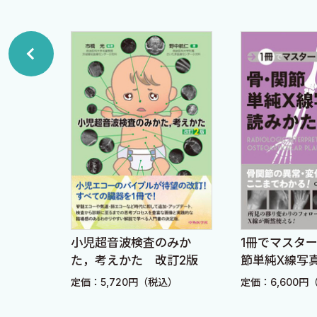
肢X線
小児超音波検査のみか
1冊でマスタ
見かた
た，考えかた 改訂2版
節単純X線写
）
定価：5,720円（税込）
定価：6,600円