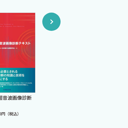
超音波画像診断
DX時代の携帯エコー活用
見る
術
画像
00円（税込）
定価：4,620円（税込）
定価：