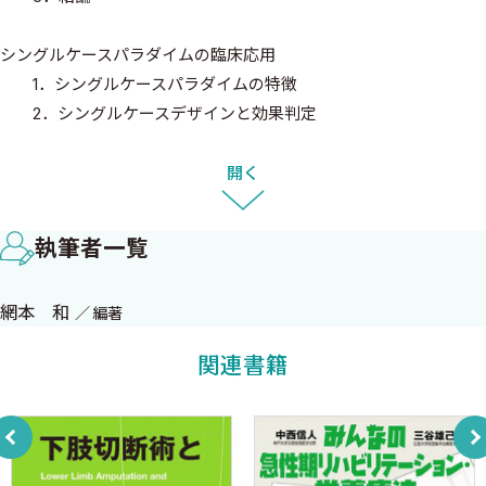
シングルケースパラダイムの臨床応用
1．シングルケースパラダイムの特徴
2．シングルケースデザインと効果判定
3．シングルケースパラダイムの臨床応用と課題
症 例
開く
1．脳血管障害（急性期） 成功例 〈渡辺 学〉
1．離床期の理学療法
執筆者一覧
2．立位・歩行獲得期の理学療法
3．能力拡大期の理学療法
網本 和
編著
2．脳血管障害（急性期） 難渋例 〈渡辺 学〉
関連書籍
3．脳血管障害（慢性期） 成功例 〈森下元賀，松田雅弘〉
4．脳血管障害（慢性期） 難渋例 〈森下元賀，松田雅弘〉
5．外傷性脳損傷による重度重複障害（意識障害への対応と機能
改善の長期経過