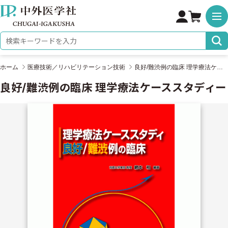
株式会社 中外医学社
検索キーワード
ホーム
医療技術／リハビリテーション技術
良好/難渋例の臨床 理学療法ケーススタディー
良好/難渋例の臨床 理学療法ケーススタディー