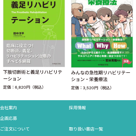
について） 改善例 〈藤縄光留〉
6．脳外傷（重度の身体機能障害を呈した症例への長期的支
援） 難渋例 〈森田智之〉
7．高次神経機能障害（左半球損傷） 成功例 〈鈴木 誠〉
1．箸操作学習期
2．箸操作維持期
8．高次神経機能障害（左半球損傷） 難渋例 〈鈴木 誠〉
9．高次神経機能障害（右半球損傷） 成功例 〈杉本 諭〉
10．高次神経機能障害（右半球損傷） 難渋例 〈杉本
下肢切断術と義足リハビリテ
みんなの急性期リハビリテー
諭〉
ーション
ション・栄養療法
11．認知症 成功例 〈鈴木 誠〉
定価：6,820円（税込）
定価：3,520円（税込）
1．介助協力動作学習期
2．介助協力動作の般化・維持期
会社案内
採用情報
12．認知症 難渋例 〈鈴木 誠〉
13．頸髄損傷（ADL自立をめざした例） 成功例 〈岩崎
企画応募
洋〉
ご注文について
取り扱い書店一覧
14．頸髄損傷（ADL自立をめざした例） 難渋例 〈岩崎