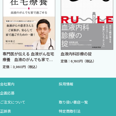
症例12 濾胞性リンパ腫治療中にCOVID-19持続感染症をきたした1
例 免疫不全患者のCOVID-19持続感染症 ＜岡田和也＞
症例13 イブルチニブ内服中にAFを発症したCLL症例 イブルチ
ニブ治療の継続判断とAF治療に際しての注意点 ＜岡田耕平＞
症例14 治療開始後にDHLと判明したDLBCLでPola-R-CHPから
治療を変更すべきか？ DHLに対する標準治療とは ＜後藤秀彰
＞
専門医が伝える 血液がん在宅
血液内科診療の掟
療養 血液のがんでも家で過
定価：6,160円（税込）
その他
ごせる
定価：3,960円（税込）
症例15 診断に難渋した免疫性血栓性血小板減少性紫斑病の1例
MDSやAIHAなどと鑑別を要するTTP患者の対応について ＜久林
正斗，岡田和也＞
会社案内
採用情報
企画応募
II特別症例
ご注文について
取り扱い書店一覧
症例16 再発マントル細胞リンパ腫の症例 再発マントル細胞リ
正誤表
特定商取引法