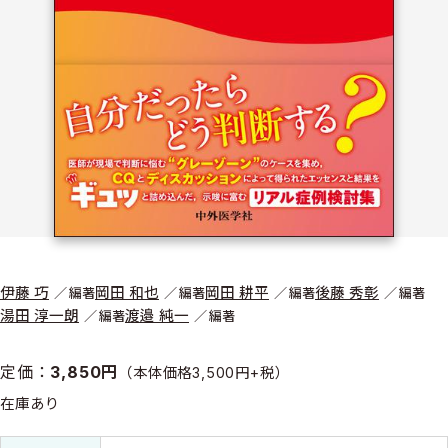
伊藤 巧
岡田 和也
岡田 耕平
後藤 秀彰
編著
編著
編著
編著
湯田 淳一朗
渡邉 純一
編著
編著
定価：
3,850円
（本体価格3,500円+税）
在庫あり
書誌情報