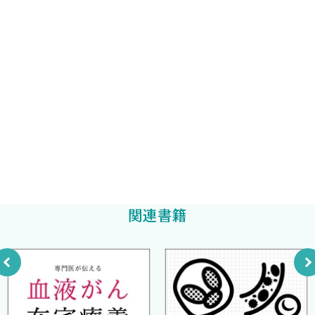
案 ＜後藤秀彰＞
岡田和也
編著
そして，本書の執筆にご協力いただいた先生方に，心より感謝申
し上げます．
急性骨髄性白血病
札幌北楡病院
岡田耕平
症例7 キザルチニブ併用の強力化学療法後に非寛解のFLT3-ITD
編著
2025年12月
変異陽性AML 救援療法の選択と移植後の維持療法 ＜高橋
執筆者を代表して 渡邉 純一
はりま姫路総合医療センター
諒，伊藤 巧＞
後藤秀彰
編著
症例8 急性骨髄性白血病の診断と治療方針に苦慮した1例 同時
性重複癌に対する治療戦略の工夫 ＜伊藤 宗，岡田和也＞
症例9 移植前にVEN＋AZAを施行したTP53変異陽性AML TP53
変異陽性AMLの治療 ＜岡田耕平＞
症例10 若年者の高リスク急性骨髄性白血病に対して初回治療の
関連書籍
レジメンをどう選ぶ？ 60歳未満におけるCPX-351の有効性 ＜
後藤秀彰＞
悪性リンパ腫（CLL含む）
症例11 超高齢者DLBCLへPola-R-CHP療法を検討すべきかどう
か？ Pola-R-CHP療法の適応と減量について ＜伊藤 巧＞