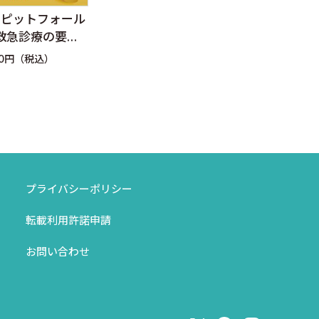
診療の掟
こういうことだったの
み
か！！ 酸素療法・酸素
テ
,380円（税込）
インフラ
定価：2,750円（税込）
定
プライバシーポリシー
転載利用許諾申請
お問い合わせ