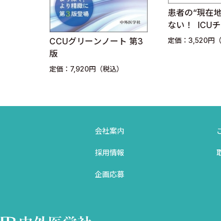
5 蘇生処置 a 気管挿管 〈眞喜志 剛〉
集中治療Con
患者の“現在地”を見失わ
b 中心静脈カテーテル 〈眞喜志 剛〉
ない！ ICUチーム医療の
定価：8,80
ためのフェーズ思考
c 緊急ペーシング 〈竪 良太〉
定価：3,520円（税込）
ノート 第3
d ECMO 〈竪 良太〉
（税込）
e 人工呼吸器IMV 〈松本 優〉
f 人工呼吸器?NPPV・HFNC 〈松本 優〉
g 動脈ライン 〈松本 優〉
6 ショック 〈松本 優〉
会社案内
7 RUSH exam 〈竪 良太〉
採用情報
8 緊急対応を要する感染症 〈竪 良太〉
第3章 中毒 〈編集●千葉拓世〉
企画応募
1 中毒患者への一般的アプローチ 〈千葉拓世〉
2 急性アルコール中毒 〈千葉拓世〉