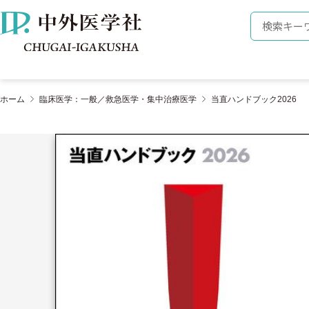
株式会社 中外医学社
検索キーワ
ホーム
臨床医学：一般／救急医学・集中治療医学
当直ハンドブック2026