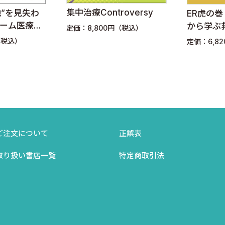
troversy
ER虎の巻 ピットフォール
救急
から学ぶ救急診療の要
0円（税込）
定価：6
検査編
定価：6,820円（税込）
ご注文について
正誤表
取り扱い書店一覧
特定商取引法