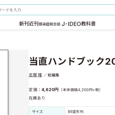
ード
J-IDEO
新刊
近刊
教科書
感染症総合誌
当直ハンドブック20
志賀 隆
総編集
定価：
4,620円
（本体価格4,200円+税）
在庫あり
書誌情報
書誌情報
サイズ
B6変形判