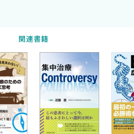
関連書籍
子〉
rt） 〈金城謙太郎〉
〈金城謙太郎〉