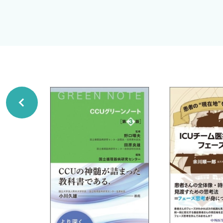
10 動悸患者 〈吉崎哲史〉
国際医療福祉大学救急医学教授
11 発熱 〈竹下 諒〉
志賀 隆
総編集
12 めまい 〈小林洋介〉
13 咽頭痛 〈植地貴弘〉
14 咳嗽 〈植地貴弘〉
15 腰背部痛 〈水野 廉〉
16 麻痺・失語・感覚障害（脳梗塞様症状） 〈森野杏
17 下痢 〈中川悠樹〉
第2章 救急と蘇生 〈編集●眞喜志 剛〉
1 重症患者の初期対応 〈眞喜志 剛〉
2 ACLS（Advanced Cardiovascular Life Suppo
3 PALS（Pediatric Advanced Life Support） 
4 窒息の応急処置 〈眞喜志 剛〉