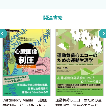
日本大学医学部内科学II講座元教授
小沢友紀雄
著
2章 ■ 危険な不整脈
はじめに
関連書籍
Torsades de Pointes（トルサード・ポアンツ）
心室頻拍
ベラパミル感受性心室頻拍
持続性心室頻拍（解離したＰ波が何とか指摘される例）
心室期外収縮のR on Tで3拍目から多形性心室頻拍が誘発されてい
る例
失神発作（アダムスストークス発作）のある完全房室ブロック
失神発作のある第2度房室ブロック
3章 ■ 危険が示唆される主な不整脈
はじめに
多形性心室期外収縮（Lown分類III）
心室期外収縮（Lown分類II，III，IVa）
Cardiology Mania 心臓画
運動負荷心エコーのための運
3連発以上（この心電図は10連発）の心室期外収縮（Lown分類
像の制圧 CT・MRI・RI・
動生理学 負荷心エコーと