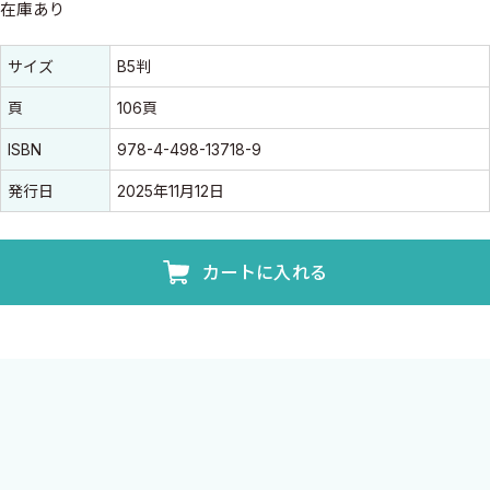
在庫あり
書誌情報
書誌情報
サイズ
B5判
頁
106頁
ISBN
978-4-498-13718-9
発行日
2025年11月12日
カートに入れる
心電図のエキスパートが次代に問いかける一冊
特に危険な症例を示しつつ，波形を判読し緊急度を把握するための