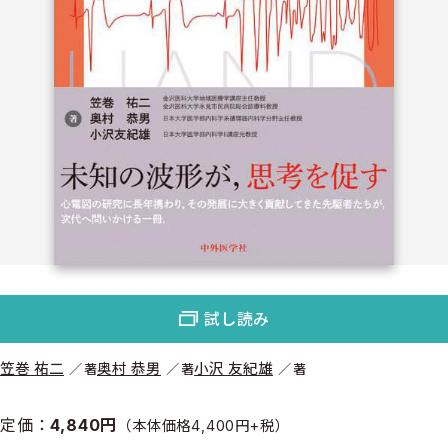
試し読み
笠巻 祐二
奥村 恭男
小沢 友紀雄
著
著
著
定価：
4,840円
（本体価格4,400円+税）