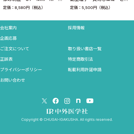
IVb）
PETを臨床に活かす！
CPXのコラボによる診断・治
定価：8,580円（税込）
定価：5,500円（税込）
療戦略
危険なR on Tの心室期外収縮（Lown分類V）の典型例
会社案内
採用情報
4章 ■ 基本調律のみかた
はじめに 基本調律は何かをまず考える
企画応募
洞頻脈
ご注文について
取り扱い書店一覧
著明な洞性徐脈は2：1洞房ブロックの可能性もある
正誤表
特定商取引法
洞調律と心房調律（同一症例の5つの異なったP波の調律）
プライバシーポリシー
転載利用許諾申請
5章 ■ 発作性上室頻拍と心房粗細動
お問い合わせ
はじめに 偽性心室頻拍や1：1伝導の心房粗動に注意
房室結節リエントリー性頻拍：通常型，common type
房室結節リエントリー性頻拍：稀有型
房室リエントリー性頻拍：房室回帰性頻拍，WPW症候群
心房粗動（4：1伝導，2：1伝導）
Copyright © CHUGAI-IGAKUSHA. All rights reserved.
心房粗動の分類
心房細動の心電図の特徴