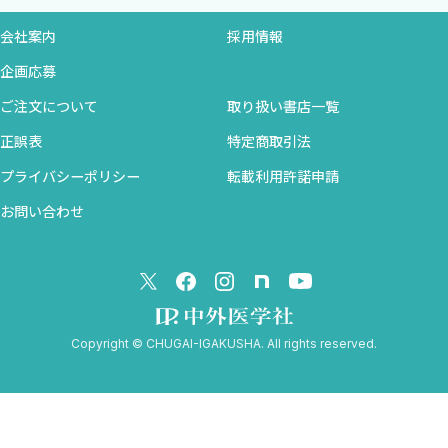
検査
と”である」という原則．しかしながら，やりとりの中で発せられ
会社案内
採用情報
治療目標の設定 リスクと併存疾患で決まる
た患者の言葉が，本当は何を意味しているのかということについ
治療方法・薬剤の選択と処方ノウハウ
企画応募
ては吟味される必要があります．
専門医紹介のタイミング
（４）正義（公正性） →「限られた資源をどのように公正に
ご注文について
取り扱い書店一覧
2 担当患者に 糖尿病がある場合
配分するのか」という原則．ICU入室やPCPS，透析などの特殊治
正誤表
特定商取引法
総論 疾患の概略
療ではこの原則の検討が重要となります．
リスク評価・身体診察・検査
プライバシーポリシー
転載利用許諾申請
これらの4原則のそれぞれの側面から分析し「何が最善かを熟慮
治療目標の設定
お問い合わせ
する」というプロセスが重要と言われます4）．このように倫理的
治療方法・薬剤の選択と処方ノウハウ
考察を含めて，各関係者と合意形成を取っていくことがマルチモビ
GLP‒1受容体アゴニスト
ディティの状態のケアには求められます．つまり高い倫理観とコミ
インスリン治療
ュニケーション能力が必要です．
3 担当患者に 気管支喘息がある場合
日常診療のヒントとしては下記のようなことを念頭に置きまし
総論 疾患の概略
Copyright © CHUGAI-IGAKUSHA. All rights reserved.
ょう．
検査 しっかりした診断のために，可能な限り呼吸機能検
----------
査を
〇自分がやっていることが「部分最適ではないのか？」と問い直
治療目標の設定
すこと
治療方法・薬剤の選択と処方ノウハウ