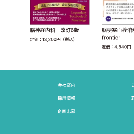
B．第二次大戦〜1970年代
C．刺激法
D．行動変容アプローチ
 神経
脳神経内科 改訂6版
脳梗塞血栓溶
E．Luriaの機能再編成アプローチ
frontier
定価：13,200円（税込）
F．語用論的アプローチ
込）
定価：4,840円
G．神経言語学的アプローチ
H．新連合主義者的アプローチ
I．結論
会社案内
第4章◆失語治療の有効性
採用情報
A．自然回復
企画応募
B．コントロール群をおかない臨床研究
C．慢性期の失語患者の治療効果について