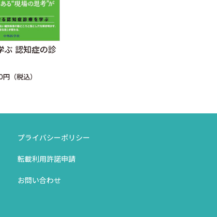
学ぶ 認知症の診
ALSハンドブック
認知
ク―
定価：4,840円（税込）
ムで
30円（税込）
定価：
プライバシーポリシー
転載利用許諾申請
お問い合わせ