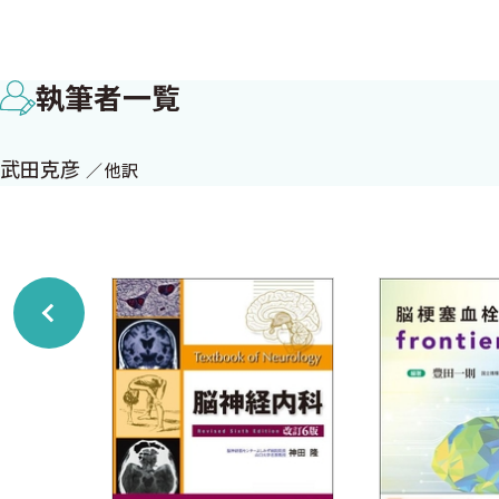
D．Luria学派
E．結論
執筆者一覧
第2章◆失語の分類
A．Luriaの分類
武田克彦
他訳
B．新連合主義者分類
C．失語検査
D．新連合主義者理論のいくつかの限界
E．別の臨床的アプローチ
F．結論
第3章◆失語の治療 -- 第一次大戦〜1970年代 --
A．第一次世界大戦〜第二次世界大戦