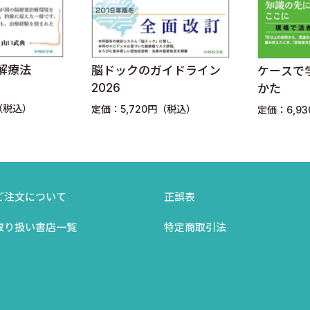
解療法
脳ドックのガイドライン
ケースで
2026
かた
（税込）
定価：5,720円（税込）
定価：6,9
ご注文について
正誤表
取り扱い書店一覧
特定商取引法