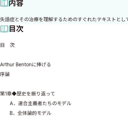
内容
失語症とその治療を理解するためのすぐれたテキストとして定評あるAp
目次
目 次
Arthur Bentonに捧げる
序論
第1章◆歴史を振り返って
A．連合主義者たちのモデル
B．全体論的モデル
C．Norman Geschwindと新連合主義者