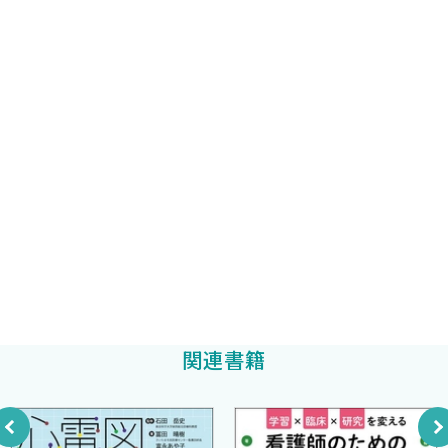
奈良信雄
編著
c．体重減少（やせ，るいそう）
d．体重増加（肥満）
東京都健康長寿医療センター副院長
e．ショック
原田和昌
f．意識障害
g．感情障害
東京都健康長寿医療センター顧問
桑島 巌
h．けいれん
i．めまい
医療法人啓仁会平成の森・川島病院院長
j．発 疹
坂井 誠
k．睡眠障害
D．患者の心理
E．診 断
1．診察の進め方
2．医療面接
関連書籍
a．患者像
b．主 訴
c．現病歴
d．既往歴