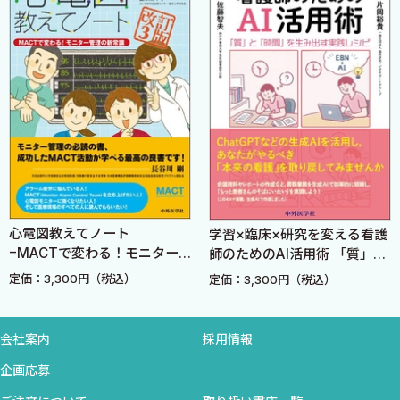
e．家族歴
f．社会歴
3．身体診察
a．身体診察の進め方
b．視 診
c．触 診
d．打 診
e．聴 診
f．神経学的診察
ト
学習×臨床×研究を変える看護
ペインクリニックナ
4．臨床検査
モニター
師のためのAI活用術 「質」と
めの 神経ブロック
a．検体検査
訂3版
「時間」を生み出す実践レシ
ュアル
）
定価：3,300円（税込）
定価：3,960円（税込
b．生理機能検査
ピ
c．画像検査
F．治 療
会社案内
採用情報
1．種類と特徴
企画応募
a．原因療法，対症療法