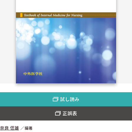
試し読み
正誤表
奈良 信雄
編著