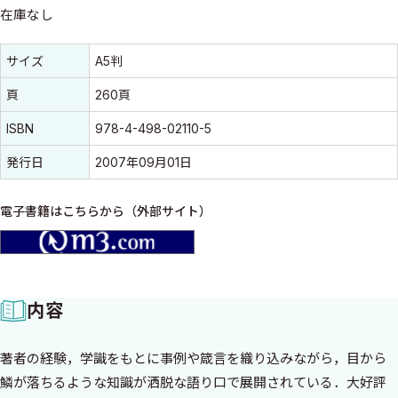
在庫なし
書誌情報
書誌情報
サイズ
A5判
頁
260頁
ISBN
978-4-498-02110-5
発行日
2007年09月01日
電子書籍はこちらから（外部サイト）
m3.com
内容
著者の経験，学識をもとに事例や箴言を織り込みながら，目から
鱗が落ちるような知識が洒脱な語り口で展開されている．大好評