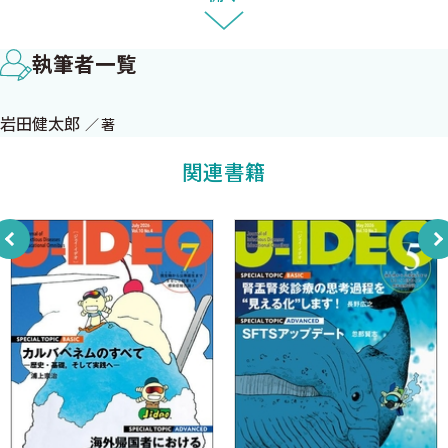
7．熱もCRPも下がったから抗生剤を切ろう
8．臨床的に良くなっているから？
執筆者一覧
9．ニューキノロンでよいのか？
10．MRI正常でした
岩田健太郎
著
11．上気道炎です？
12．コモンセンスは大事
関連書籍
13．論よりハリソン
14．今の抗生剤，当たっているからこのまま使おう
15．そうでないとしたら？
16．in spite of
17．意識障害，高齢者，CT？
18．ナースは大事にしよう．けれども
19．お尻にワクチン打っていませんか
20．熱＝感染症？
21．インフルエンザ様の熱だが…
22．見たことないと，診断できない？