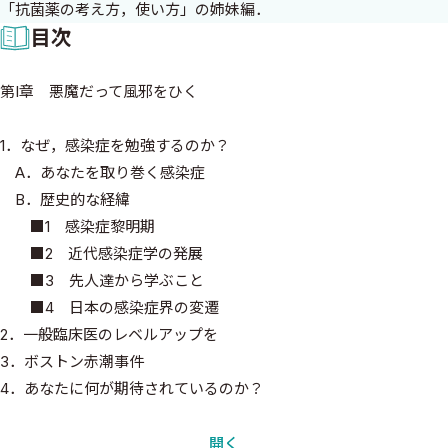
「抗菌薬の考え方，使い方」の姉妹編．
目次
第I章 悪魔だって風邪をひく
1．なぜ，感染症を勉強するのか？
A．あなたを取り巻く感染症
B．歴史的な経緯
■1 感染症黎明期
■2 近代感染症学の発展
■3 先人達から学ぶこと
■4 日本の感染症界の変遷
2．一般臨床医のレベルアップを
3．ボストン赤潮事件
4．あなたに何が期待されているのか？
5．奇妙な紹介状
6．病歴からは，この診断でいいと思います
開く