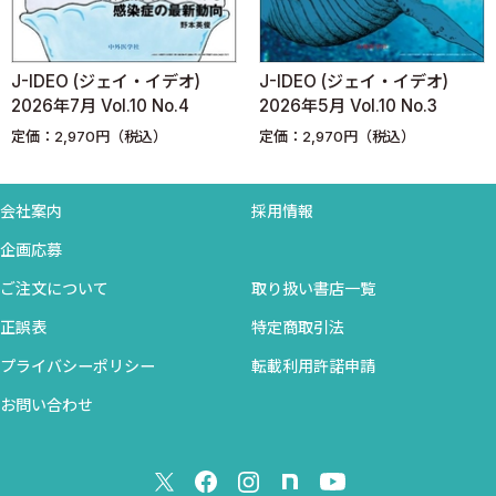
23．ベテランの「俺の経験では」
24．その情報はどこから？
25．MRさんが胆汁移行性がいいといったので…
J-IDEO (ジェイ・イデオ)
J-IDEO (ジェイ・イデオ)
26．アイデンティティはゴキブリほいほいである
2026年7月 Vol.10 No.4
2026年5月 Vol.10 No.3
27．免疫が弱っているから，予防の意味でも抗生剤を使っておこ
定価：2,970円（税込）
定価：2,970円（税込）
う
28．ステロイドという秘密兵器
会社案内
採用情報
29．特に，ステロイドの使用が検討されるケース
A．低酸素血症を伴うカリニ肺炎（ニューモシスチス肺炎）
企画応募
B．ベル麻痺
ご注文について
取り扱い書店一覧
C．細菌性髄膜炎
正誤表
特定商取引法
D．敗血症性ショック
E．結核
プライバシーポリシー
転載利用許諾申請
F．ARDS
お問い合わせ
30．その呼吸不全は，ARDSか？
31．チエダラよさらば
32．感染症診療は，おっぱいである