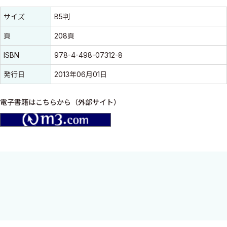
書誌情報
書誌情報
サイズ
B5判
頁
208頁
ISBN
978-4-498-07312-8
発行日
2013年06月01日
電子書籍はこちらから（外部サイト）
m3.com
比較的頻度の高いこどものスポーツ障害・外傷を中心に取り上
げ、現場でそれらを的確に診断し、適切に診療するための実践的
ハンドブックとしてまとめた。