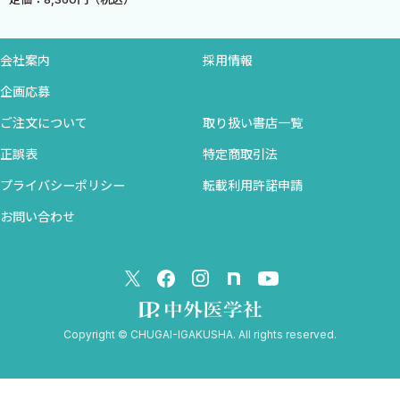
Ｃ◆手
１．突き指，マレット指，母指MP関節ロッキング…〈射場浩
介〉
会社案内
採用情報
1-1) 突き指
企画応募
●疾患の概要
ご注文について
取り扱い書店一覧
●診断の方法
●初期治療
正誤表
特定商取引法
●治療開始時における説明
プライバシーポリシー
転載利用許諾申請
●治療方針
お問い合わせ
●予防方法
1-2) マレット指（槌指）
●疾患の概要
●診断の方法
●初期治療
Copyright © CHUGAI-IGAKUSHA. All rights reserved.
●治療開始時における説明
●治療方針
●予防方法