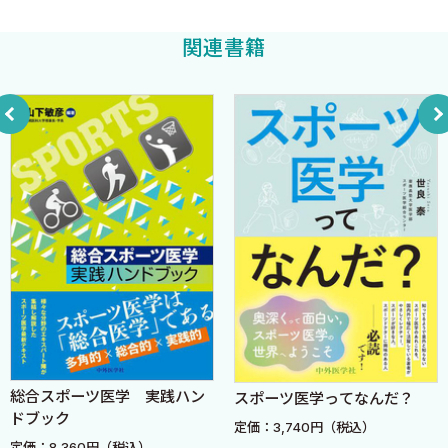
●予防方法
関連書籍
Ｂ◆肘関節（野球肘）
１．離断性骨軟骨炎…〈佐竹寛史，高原正利〉
●疾患の概要
●診断の方法
●初期治療（応急処置）の方法
●治療開始時における説明
●治療方針
●予防方法（選手・指導者への啓発）
２．リトルリーグ肘（内側上顆障害）…〈松浦哲也〉
●疾患の概要
●診断の方法
●初期治療の方法
●治療開始時における説明
総合スポーツ医学 実践ハン
スポーツ医学ってなんだ？
●治療方針
ドブック
●予防方法
定価：3,740円（税込）
定価：8,360円（税込）